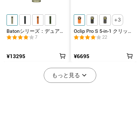
3
Batonシリーズ：デュアル
Oclip Pro S 5-in-1 クリップ
スイッチ搭載の高ルーメ
式懐中電灯 UV & RGB 5光
7
22
ンコンパクトEDC懐中電灯
源搭載 充電式ミニライト
¥13295
¥6695
-20%
もっと見る
開始まで後:
2
(日)
23
:
46
:
46
2
8