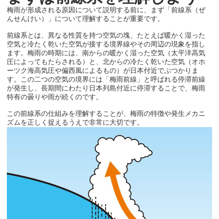
梅雨が形成される原因について説明する前に、まず「前線系（ぜ
んせんけい）」について理解することが重要です。
前線系とは、異なる性質を持つ空気の塊、たとえば暖かく湿った
空気と冷たく乾いた空気が接する境界線やその周辺の現象を指し
ます。梅雨の時期には、南からの暖かく湿った空気（太平洋高気
圧によってもたらされる）と、北からの冷たく乾いた空気（オホ
ーツク海高気圧や偏西風によるもの）が日本付近でぶつかりま
す。この二つの空気の境界には「梅雨前線」と呼ばれる停滞前線
が発生し、長期間にわたり日本列島付近に停滞することで、梅雨
特有の曇りや雨が続くのです。
この前線系の仕組みを理解することが、梅雨の特徴や発生メカニ
ズムを正しく捉えるうえで非常に大切です。