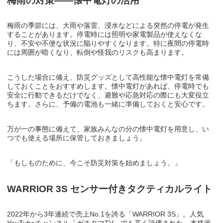
梅雨の対策――懐中電灯の活用
梅雨の季節には、大雨や落雷、浸水などによる突然の停電が発生
することがあります。停電時には照明や家電製品が使えなくな
り、不安や不便な状況に陥りやすくなります。特に夜間の停電時
には周囲が暗くなり、転倒や怪我のリスクも高まります。
こうした場合に備え、防災グッズとして高性能な懐中電灯を常備
しておくことをおすすめします。懐中電灯があれば、停電時でも
安全に行動できるだけでなく、避難や応急対応の際にも大変役立
ちます。さらに、予備の電池も一緒に準備しておくと安心です。
万が一の事態に備えて、家族みんなの分の懐中電灯を用意し、い
つでも使える場所に保管しておきましょう。
「もしものために、今こそ防災対策を始めましょう。」
WARRIOR 3S
センサー付きタクティカルライト
2
022
年から
3
年連続で売上
No.1
を誇る「
WARRIOR 3S
」。人気
YouTube
チャンネル「ガチタマ
TV
」でも高く評価された、本格派