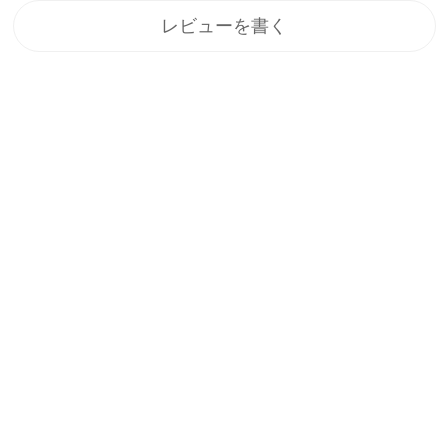
レビューを書く
登録
メルマガ登録で、うれしい特典をプレゼント！
1.すぐに使える「10%OFFクーポン」
2.新商品や特別セール、限定イベントのお知らせをいち早くお届
け