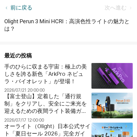
【OLIGHT サマーセール開催！】この夏だけの特別
前に戻る
次へ進む
キャンペーン＆豪華特典をお見逃しなく！
Olight Perun 3 Mini HCRI：高演色性ライトの魅力と
は？
最近の投稿
手のひらに収まる宇宙：極上の美
しさを誇る新色「ArkPro ネビュ
ラ・バイオレット」が登場！
2026/07/21 20:00:00
【富士登山】定着した「通行規
制」をクリアし、安全にご来光を
迎えるための夜間ライト装備ガイ
ド
2026/07/17 12:00:00
オーライト（Olight）日本公式サイ
ト「夏日セール 2026」完全ガイ