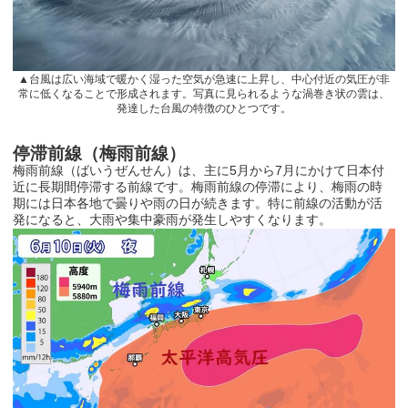
▲台風は広い海域で暖かく湿った空気が急速に上昇し、中心付近の気圧が非
常に低くなることで形成されます。写真に見られるような渦巻き状の雲は、
発達した台風の特徴のひとつです。
停滞前線（梅雨前線）
梅雨前線（ばいうぜんせん）は、主に
5
月から
7
月にかけて日本付
近に長期間停滞する前線です。梅雨前線の停滞により、梅雨の時
期には日本各地で曇りや雨の日が続きます。特に前線の活動が活
発になると、大雨や集中豪雨が発生しやすくなります。