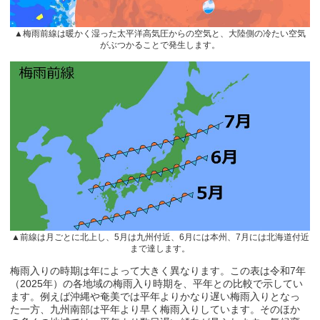
▲梅雨前線は暖かく湿った太平洋高気圧からの空気と、大陸側の冷たい空気
がぶつかることで発生します。
▲前線は月ごとに北上し、
5
月は九州付近、
6
月には本州、
7
月には北海道付近
まで達します。
梅雨入りの時期は年によって大きく異なります。この表は令和
7
年
（
2025
年）の各地域の梅雨入り時期を、平年との比較で示してい
ます。例えば沖縄や奄美では平年よりかなり遅い梅雨入りとなっ
た一方、九州南部は平年より早く梅雨入りしています。そのほか