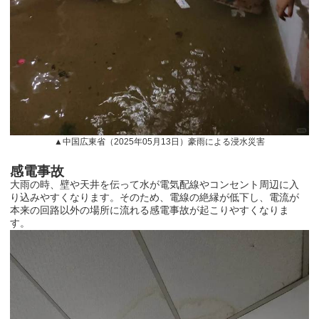
▲中国広東省（
2025
年
05
月
13
日）豪雨による浸水災害
感電事故
大雨の時、壁や天井を伝って水が電気配線やコンセント周辺に入
り込みやすくなります。そのため、電線の絶縁が低下し、電流が
本来の回路以外の場所に流れる感電事故が起こりやすくなりま
す。