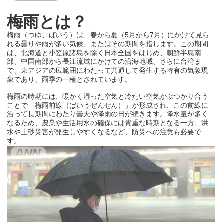
梅雨とは？
梅雨（つゆ、ばいう）は、春から夏（
5
月から
7
月）にかけて見ら
れる曇りや雨が多い気候、またはその期間を指します。この期間
は、北海道と小笠原諸島を除く日本全国をはじめ、朝鮮半島南
部、中国南部から長江流域にかけての沿海地域、さらに台湾ま
で、東アジアの広範囲にわたって共通して発生する特有の気象現
象であり、雨季の一種とされています。
梅雨の時期には、暖かく湿った空気と冷たい空気がぶつかり合う
ことで「梅雨前線（ばいうぜんせん）」が形成され、この前線に
沿って長期間にわたり曇天や降雨の日が続きます。降水量が多く
なるため、農業や生活用水の確保には貴重な時期となる一方、洪
水や土砂災害が発生しやすくなるなど、防災への注意も必要で
す。