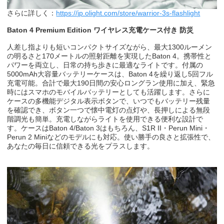
さらに詳しく：
https://jp.olight.com/store/warrior-3s-flashlight
Baton 4 Premium Edition
ワイヤレス充電ケース付き 防災
人差し指よりも短いコンパクトサイズながら、最大
1300
ルーメン
の明るさと
170
メートルの照射距離を実現した
Baton 4
。携帯性と
パワーを両立し、日常の持ち歩きに最適なライトです。付属の
5000mAh
大容量バッテリーケースは、
Baton 4
を繰り返し
5
回フル
充電可能。合計で最大
190
日間の安心ロングラン使用に加え、緊急
時にはスマホのモバイルバッテリーとしても活躍します。さらに
ケースの多機能デジタル表示ボタンで、いつでもバッテリー残量
を確認でき、ボタン一つで懐中電灯の点灯や、長押しによる無段
階調光も簡単。充電しながらライトを使用できる便利な設計で
す。ケースは
Baton 4/Baton 3
はもちろん、
S1R II
・
Perun Mini
・
Perun 2 Mini
などのモデルにも対応。使い勝手の良さと拡張性で、
あなたの毎日に信頼できる光をプラスします。