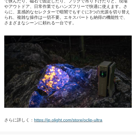
で挟んだり、磁石で固定したり、フックで吊り下げたりと、現場
やアウトドア、日常作業でもハンズフリーで快適に使えます。さ
らに、直感的なセレクターで暗闇でもすぐに
3
つの光源を切り替え
られ、複雑な操作は一切不要。エキスパートも納得の機能性で、
さまざまなシーンに頼れる一台です。
さらに詳しく：
https://jp.olight.com/store/oclip-ultra