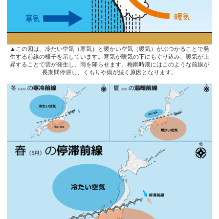
▲この図は、冷たい空気（寒気）と暖かい空気（暖気）がぶつかることで発
生する前線の様子を示しています。寒気が暖気の下にもぐり込み、暖気が上
昇することで雲が発生し、雨を降らせます。梅雨時期にはこのような前線が
長期間停滞し、くもりや雨が続く原因となります。