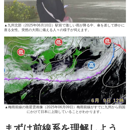
▲九州北部（
2025
年
06
月
10
日）駅前で激しい雨が降る中、傘を差して静かに
座る女性。突然の大雨に備える人々の様子が伺えます。
▲梅雨前線の衛星雲画像（
2025
年
06
月
09
日）梅雨前線がすでに九州から四国
にかけて日本に上陸していることがわかります。
まずは前線系を理解しよう