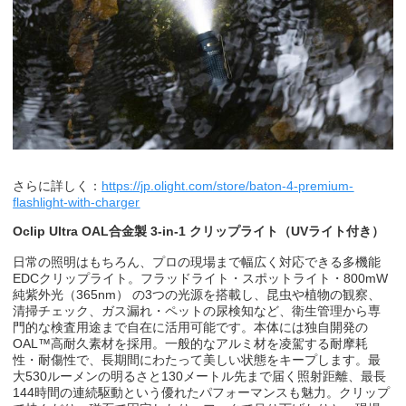
さらに詳しく：
https://jp.olight.com/store/baton-4-premium-
flashlight-with-charger
Oclip Ultra OAL
合金製
3-in-1
クリップライト（
UV
ライト付き）
日常の照明はもちろん、プロの現場まで幅広く対応できる多機能
EDC
クリップライト。フラッドライト・スポットライト・
800mW
純紫外光（
365nm
） の
3
つの光源を搭載し、昆虫や植物の観察、
清掃チェック、ガス漏れ・ペットの尿検知など、衛生管理から専
門的な検査用途まで自在に活用可能です。本体には独自開発の
OAL™
高耐久素材を採用。一般的なアルミ材を凌駕する耐摩耗
性・耐傷性で、長期間にわたって美しい状態をキープします。最
大
530
ルーメンの明るさと
130
メートル先まで届く照射距離、最長
144
時間の連続駆動という優れたパフォーマンスも魅力。クリップ