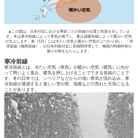
▲この図は、日本付近における季節ごとの前線の位置と性質を示していま
す。冬は寒冷前線によって寒気が南下し、夏は温暖前線によって暖かい空気
が北上します。春（
5
月）には冷たい空気と暖かい空気がぶつかり合い、「停
滞前線（梅雨前線）」が日本列島付近に長期間停滞して、梅雨の時期特有の
曇りや雨をもたらします。
寒冷前線
寒冷前線とは、冷たい空気（寒気）が暖かい空気（暖気）に向か
って勢いよく進み、暖気を押し上げることでできる前線のことで
す。冬の日本では、シベリアなどからの強い寒気が流れ込み、寒
冷前線が通過すると激しい雪や雨、強風などの荒れた天気になる
ことがあります。