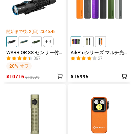
開始まで後:
2
(日)
23
:
46
:
46
3
WARRIOR 3S センサー付
ArkProシリーズ マルチ光
きタクティカルライト マ
源薄型フラッシュライト
397
27
グネット充電式 懐中電灯
20% オフ
¥10716
¥15995
¥13395