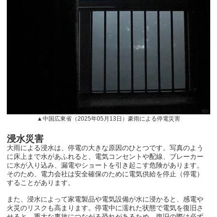
▲中国広東省（
2025
年
05
月
13
日）豪雨による停電災害
浸水災害
大雨による浸水は、停電の大きな原因のひとつです。写真のよう
に床上まで水があふれると、電気コンセントや配線、ブレーカー
に水が入り込み、漏電やショートを引き起こす危険があります。
そのため、電力会社は安全確保のために電気供給を停止（停電）
することがあります。
また、浸水によって家電製品や電気設備が水に浸かると、感電や
火災のリスクも高まります。停電中に濡れた状態で電気を復旧さ
せると、重大な事故につながる恐れがあるため、復旧の際は必ず