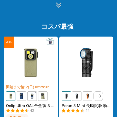
コスパ最強
-25%
開始まで後:
2
(日)
05
:
29
:
32
3
Oclip Ultra OAL合金製 3-
Perun 3 Mini 長時間駆動
in-1 クリップライト ラン
可能なL型ヘッドライト
42
44
ニングライト キーライト
60日間長持ち