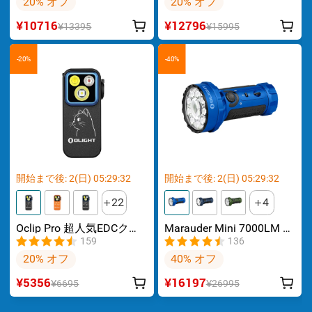
20% オフ
20% オフ
¥10716
¥12796
¥13395
¥15995
-20%
-40%
開始まで後:
2
(日)
05
:
29
:
32
開始まで後:
2
(日)
05
:
29
:
32
22
4
Oclip Pro 超人気EDCクリ
Marauder Mini 7000LM 超
ップライト ランニングラ
高輝度 万能 RGB LED 懐中
159
136
イト 3つの光源
電灯 防災
20% オフ
40% オフ
¥5356
¥16197
¥6695
¥26995