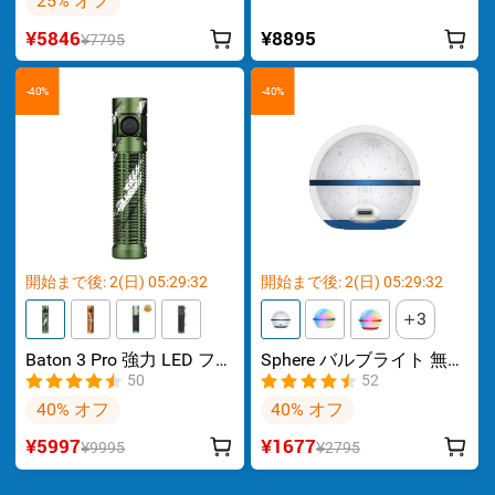
25% オフ
（UVライト付き）
¥5846
¥8895
¥7795
-40%
-40%
開始まで後:
2
(日)
05
:
29
:
32
開始まで後:
2
(日)
05
:
29
:
32
3
Baton 3 Pro 強力 LED フラ
Sphere バルブライト 無段
ッシュライト
階調光
50
52
40% オフ
40% オフ
¥5997
¥1677
¥9995
¥2795