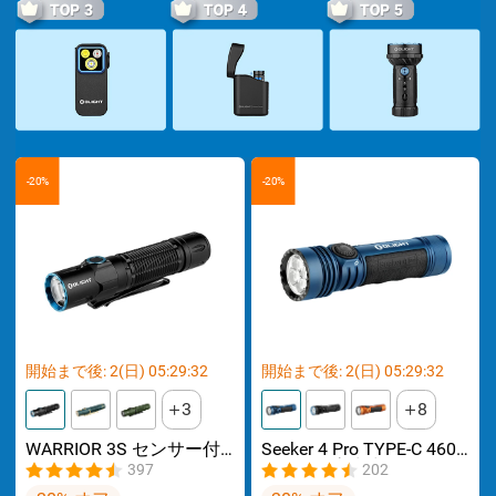
-20%
-20%
開始まで後:
2
(日)
05
:
29
:
32
開始まで後:
2
(日)
05
:
29
:
32
3
8
WARRIOR 3S センサー付
Seeker 4 Pro TYPE-C 4600
きタクティカルライト マ
ルーメン高出力EDCライ
397
202
グネット充電式 懐中電灯
ト IPX8防水