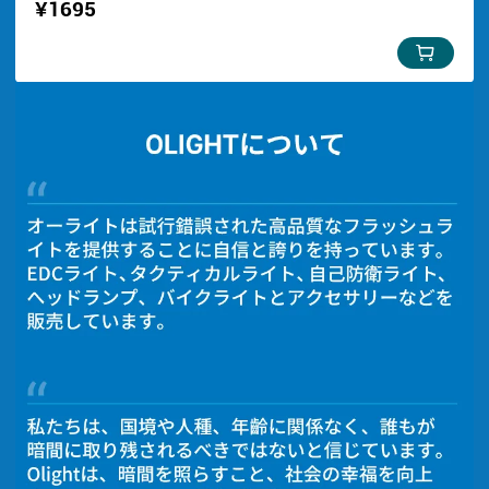
¥1695
予告なく変更または終了する場合がございますの
で、あらかじめご了承ください。
i3E EOS：
全世界累計出荷数が
230万
を突破！
60.5mm*14mmのサイズのキーライト
90ルーメンの明るさに達し、照射距離は最大で44
メートル
単4電池一本を採用、電源が切れても交換便利
1.5メートルの耐落下効果とIPX8規格の防水力を備
える
★ヒント：
お支払い方法：Paypal、クレジットカード、コン
ビニ決済、Pay-easy、Google Payに対応していま
す。