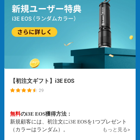
【初注文ギフト】i3E EOS
29
無料
のi3E EOS獲得方法：
新規顧客には、
初注文に
i3E EOS
を1つプレゼント
（
カラーは
ランダム）
。
もっと見る
>
お一人様一個限りとなります。