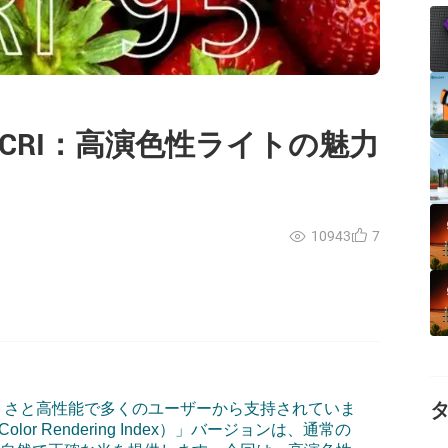
Mini HCRI：高演色性ライトの魅力
10943
7
トさと高性能で多くのユーザーから支持されていま
Color Rendering Index
）」バージョンは、通常の