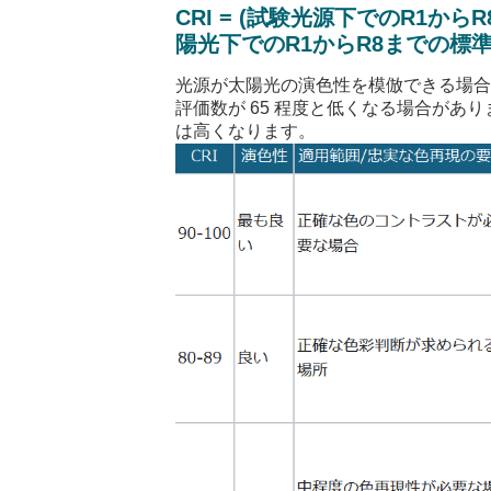
CRI = (
試験光源下での
R1
から
R
陽光下での
R1
から
R8
までの標
光源が太陽光の演色性を模倣できる場
評価数が
65
程度と低くなる場合があり
は高くなります。