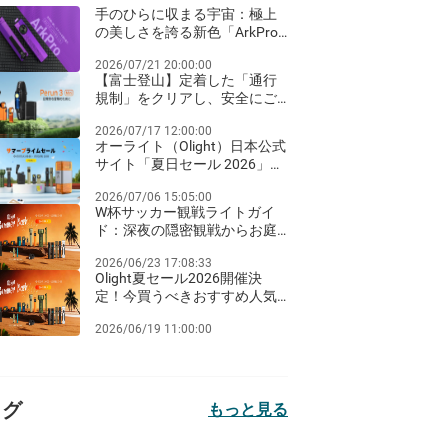
手のひらに収まる宇宙：極上
の美しさを誇る新色「ArkPro
ネビュラ・バイオレット」が
2026/07/21 20:00:00
登場！
【富士登山】定着した「通行
規制」をクリアし、安全にご
来光を迎えるための夜間ライ
2026/07/17 12:00:00
ト装備ガイド
オーライト（Olight）日本公式
サイト「夏日セール 2026」完
全ガイド：Amazon Prime Day
2026/07/06 15:05:00
同期のビッグセールとお得な
W杯サッカー観戦ライトガイ
クリアランス祭り！
ド：深夜の隠密観戦からお庭
のパーティーまで
2026/06/23 17:08:33
Olight夏セール2026開催決
定！今買うべきおすすめ人気
ライト徹底比較
2026/06/19 11:00:00
タグ
もっと見る