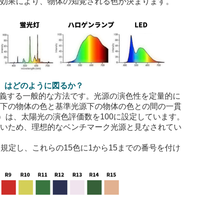
の効果により、物体の知覚される色が決まります。
）はどのように図るか？
義する一般的な方法です。光源の演色性を定量的に
源下の物体の色と基準光源下の物体の色との間の一貫
）は、太陽光の演色評価数を
100
に設定しています。
近いため、理想的なベンチマーク光源と見なされてい
を規定し、これらの
15
色に
1
から
15
までの番号を付け