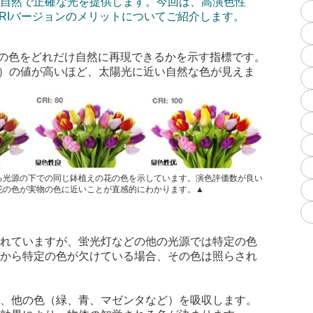
り自然で正確な光を提供します。今回は、高演色性
RI
バージョンのメリットについてご紹介します。
の色をどれだけ自然に再現できるかを示す指標です。
）の値が高いほど、太陽光に近い自然な色が見えま
る光源の下での同じ鉢植えの花の色を示しています。演色評価数が良い
花の色が実物の色に近いことが直感的にわかります。▲
まれていますが、蛍光灯などの他の光源では特定の色
明から特定の色が欠けている場合、その色は照らされ
し、他の色（緑、青、マゼンタなど）を吸収します。