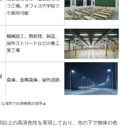
まな場所で
の
演色性
の
適用
▲
0
以上の高演色性を実現しており、光の下で物体の色