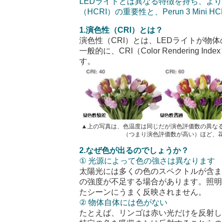
LED
ライトとは異なる特徴を持ち、よ
（
HCRI
）の重要性と、
Perun 3 Mini HC
1.
演色性（
CRI
）とは？
演色性（
CRI
）とは、
LED
ライトが物体
一般的に、
CRI
（
Color Rendering Index
す。
▲上の写真は、色温度は同じだが演色評価数の異な
（つまり演色評価数が高い）ほど、
2.なぜ色が出るのでしょうか？
①
光源によって色の強さは異なります
太陽光には多くの色のスペクトルが含
の強度が不足する場合があります。照
たシーンにうまく反映されません。
②
物体自体には色がない
たとえば、リンゴは赤い光だけを反射