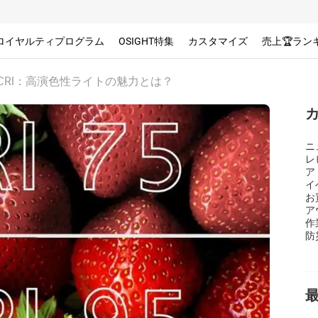
ロイヤルティプログラム
OSIGHT特集
カスタマイズ
売上🏆ラン
Mini HCRI：高演色性ライトの魅力とは？
ニ
レ
ア
イ
お
ア
作
防