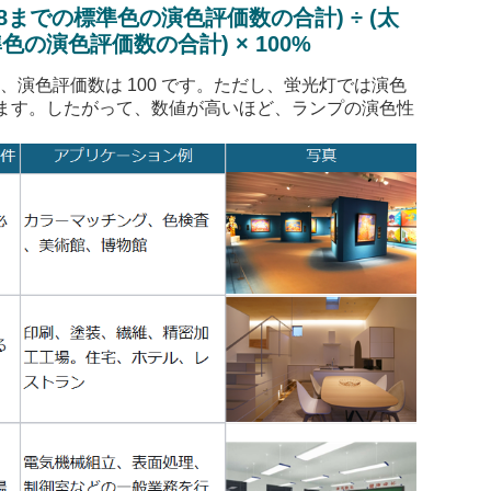
8
までの標準色の演色評価数の合計
)
÷
(
太
準色の演色評価数の合計
)
×
100%
合、演色評価数は
100
です。ただし、蛍光灯では演色
ます。したがって、数値が高いほど、ランプの演色性