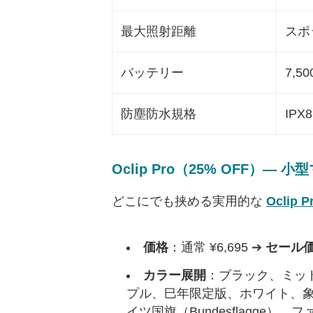
最大照射距離
スポ
バッテリー
7,5
防塵防水規格
IPX8
Oclip Pro（25% OFF）—
どこにでも挟める実用的な
Oclip P
価格
：通常 ¥6,695 ➔
セール価格
カラー展開
：ブラック、ミッ
プル、巳年限定版、ホワイト、象形文字
イツ国旗（Bundesflagge）、ファ