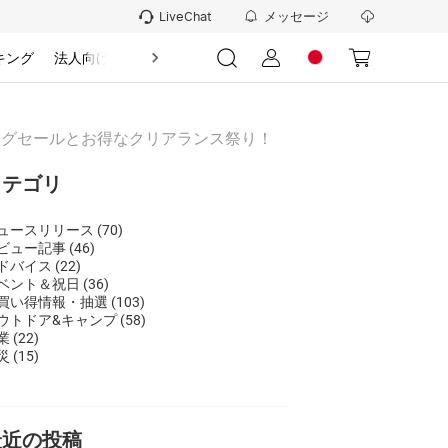
メッセージ
LiveChat
キング
法人向け
情報
期のビッグセールとお得なクリアランス祭り！
カテゴリ
ュースリリース
(70)
ビュー記事
(46)
ドバイス
(22)
ベント＆祝日
(36)
買い得情報・抽選
(103)
ウトドア&キャンプ
(58)
業
(22)
災
(15)
最近の投稿