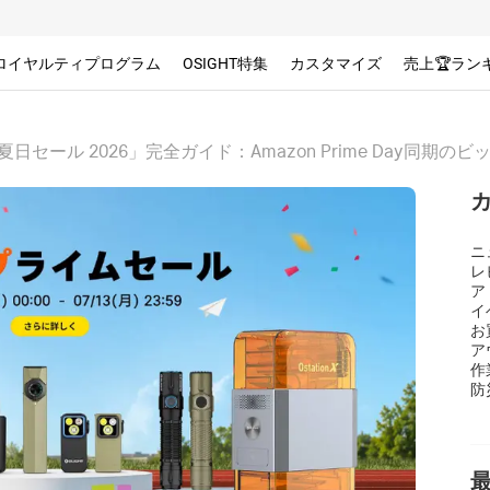
ロイヤルティプログラム
OSIGHT特集
カスタマイズ
売上🏆ラン
夏日セール 2026」完全ガイド：Amazon Prime Day同
ニ
レ
ア
イ
お
ア
作
防