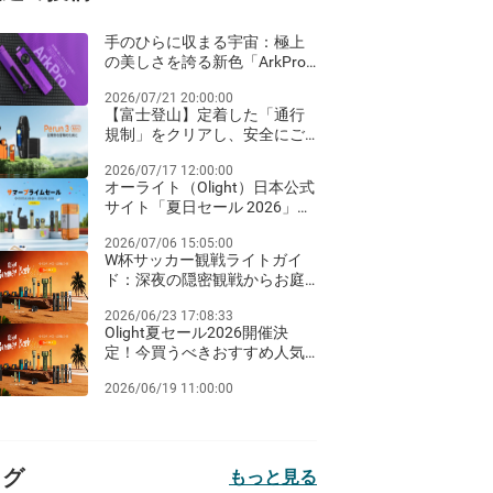
手のひらに収まる宇宙：極上
の美しさを誇る新色「ArkPro
ネビュラ・バイオレット」が
2026/07/21 20:00:00
登場！
【富士登山】定着した「通行
規制」をクリアし、安全にご
来光を迎えるための夜間ライ
2026/07/17 12:00:00
ト装備ガイド
オーライト（Olight）日本公式
サイト「夏日セール 2026」完
全ガイド：Amazon Prime Day
2026/07/06 15:05:00
同期のビッグセールとお得な
W杯サッカー観戦ライトガイ
クリアランス祭り！
ド：深夜の隠密観戦からお庭
のパーティーまで
2026/06/23 17:08:33
Olight夏セール2026開催決
定！今買うべきおすすめ人気
ライト徹底比較
2026/06/19 11:00:00
タグ
もっと見る