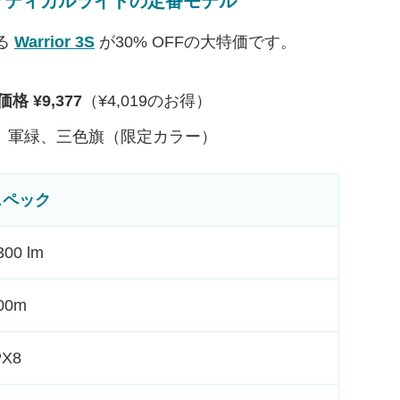
）— タクティカルライトの定番モデル
する
Warrior 3S
が30% OFFの大特価です。
格 ¥9,377
（¥4,019のお得）
、軍緑、三色旗（限定カラー）
スペック
300 lm
00m
PX8