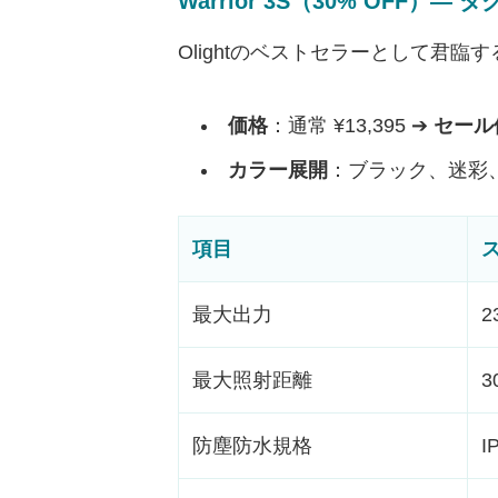
Warrior 3S（30% OFF
Olightのベストセラーとして君臨
価格
：通常 ¥13,395 ➔
セール価
カラー展開
：ブラック、迷彩
項目
最大出力
2
最大照射距離
3
防塵防水規格
I