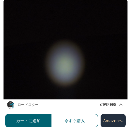
ロードスター
x
1
¥34995
Marauder Mini 2 10000LM 災害対
応 デュアルビーム LED懐中電灯
カートに追加
今すぐ購入
Amazonへ
¥34995