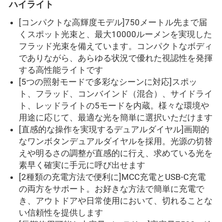
ハイライト
[コンパクトな高輝度モデル]750メートル先まで届
くスポット光束と、最大10000ルーメンを実現した
フラッド光束を備えています。コンパクトなボディ
でありながら、あらゆる状況で優れた視認性を発揮
する高性能ライトです
[5つの照射モードで多彩なシーンに対応]スポッ
ト、フラッド、コンバインド（混合）、サイドライ
ト、レッドライトの5モードを内蔵。様々な環境や
用途に応じて、最適な光を簡単に選択いただけます
[直感的な操作を実現するデュアルダイヤル]画期的
なワンボタンデュアルダイヤルを採用。光源の切替
えや明るさの調整が直感的に行え、求めている光を
素早く確実に手元に呼び出せます
[2種類の充電方法で便利に]MCC充電とUSB-C充電
の両方をサポート。お好きな方法で簡単に充電で
き、アウトドアや日常使用において、切れることな
い信頼性を提供します