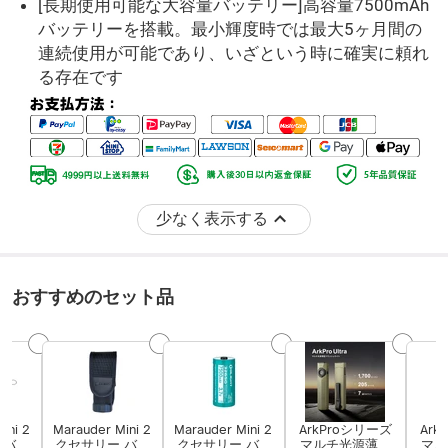
[長期使用可能な大容量バッテリー]高容量7500mAh
バッテリーを搭載。最小輝度時では最大5ヶ月間の
連続使用が可能であり、いざという時に確実に頼れ
る存在です
少なく表示する
おすすめのセット品
ini 2 ア
Marauder Mini 2 ア
Marauder Mini 2 ア
ArkProシリーズ
Ark
 バッ
クセサリー バッ
クセサリー バッ
マルチ光源薄型
マル