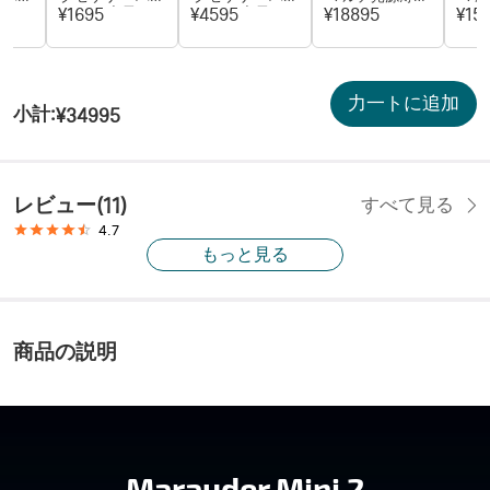
電ケー
テリー 充電ケー
テリー 充電ケー
フラッシュライ
フラ
¥1695
¥4595
¥18895
¥15
スター
ブル ホルスター
ブル ホルスター
ト
力一トに追加
小計
:
¥34995
レビュー
(
11
)
すべて見る
4.7
もっと見る
商品の説明
Marauder Mini 2