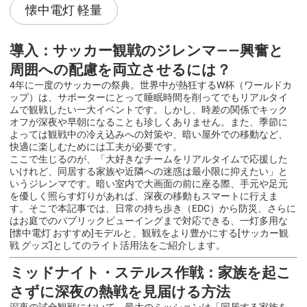
懐中電灯 軽量
導入：サッカー観戦のジレンマ――興奮と
周囲への配慮を両立させるには？
4年に一度のサッカーの祭典。世界中が熱狂するW杯（ワールドカ
ップ）は、サポーターにとって睡眠時間を削ってでもリアルタイ
ムで観戦したい一大イベントです。しかし、時差の関係でキック
オフが深夜や早朝になることも珍しくありません。また、季節に
よっては観戦中の冷え込みへの対策や、暗い屋外での移動など、
快適に楽しむためには工夫が必要です。
ここで生じるのが、「大好きなチームをリアルタイムで応援した
いけれど、同居する家族や近隣への迷惑は最小限に抑えたい」と
いうジレンマです。暗い室内で大画面の前に座る際、手元や足元
を優しく照らす灯りがあれば、深夜の移動もスマートに行えま
す。そこで本記事では、日常の持ち歩き（EDC）から防災、さらに
はお庭でのパブリックビューイングまで対応できる、一灯多用な
[懐中電灯 おすすめ]モデルと、観戦をより豊かにする[サッカー観
戦 グッズ]としてのライト活用法をご紹介します。
ミッドナイト・ステルス作戦：家族を起こ
さずに深夜の熱戦を見届ける方法
深夜の試合観戦において、最大のミッションは「同居する家族を