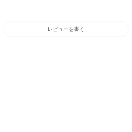
レビューを書く
登録
メルマガ登録で、うれしい特典をプレゼント！
1.すぐに使える「10%OFFクーポン」
2.新商品や特別セール、限定イベントのお知らせをいち早くお届
け