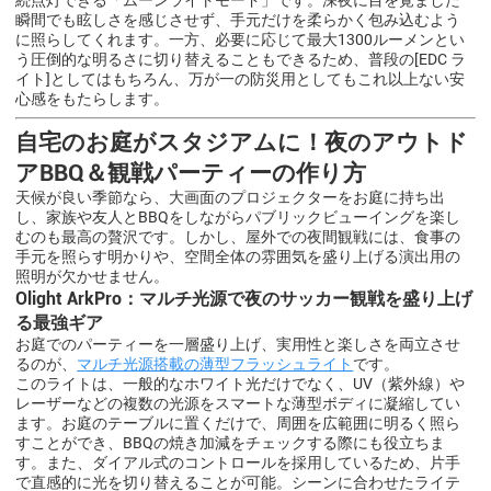
瞬間でも眩しさを感じさせず、手元だけを柔らかく包み込むよう
に照らしてくれます。一方、必要に応じて最大1300ルーメンとい
う圧倒的な明るさに切り替えることもできるため、普段の[EDC ラ
イト]としてはもちろん、万が一の防災用としてもこれ以上ない安
心感をもたらします。
自宅のお庭がスタジアムに！夜のアウトド
アBBQ＆観戦パーティーの作り方
天候が良い季節なら、大画面のプロジェクターをお庭に持ち出
し、家族や友人とBBQをしながらパブリックビューイングを楽し
むのも最高の贅沢です。しかし、屋外での夜間観戦には、食事の
手元を照らす明かりや、空間全体の雰囲気を盛り上げる演出用の
照明が欠かせません。
Olight ArkPro：マルチ光源で夜のサッカー観戦を盛り上げ
る最強ギア
お庭でのパーティーを一層盛り上げ、実用性と楽しさを両立させ
るのが、
マルチ光源搭載の薄型フラッシュライト
です。
このライトは、一般的なホワイト光だけでなく、UV（紫外線）や
レーザーなどの複数の光源をスマートな薄型ボディに凝縮してい
ます。お庭のテーブルに置くだけで、周囲を広範囲に明るく照ら
すことができ、BBQの焼き加減をチェックする際にも役立ちま
す。また、ダイアル式のコントロールを採用しているため、片手
で直感的に光を切り替えることが可能。シーンに合わせたライテ