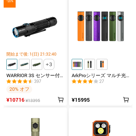
-20%
開始まで後:
1
(日)
21
:
32
:
39
3
WARRIOR 3S センサー付
ArkProシリーズ マルチ光
きタクティカルライト マ
源薄型フラッシュライト
397
27
グネット充電式 懐中電灯
20% オフ
¥10716
¥15995
¥13395