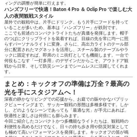
ィングの調整が簡単に行えます。
ハンズフリーで快適！Baton 4 Pro ＆ Oclip Pro で楽しむ大
人の夜間観戦スタイル
屋外での観戦中は、片手にドリンク、もう片手にフードを持って
いることが多いため、基本は「ハンズフリー」が鉄則です。
ここでも前述のコンパクトライトたちが真価を発揮します。帽子
のつばにクリップライトを装着すれば、目線の先を常に均一に照
らすパーソナルライトに変身。さらに、高出力ライトのテール部
分に配置されたマグネットを活用し、スチール製のテーブルやラ
ックに固定すれば、即席のミニ街灯としても機能します。一台で
何役もこなす「一灯多用」のデザインだからこそ、アウトドア観
戦から日常、そして防災シーンまでシームレスに活躍してくれま
す。
まとめ：キックオフの準備は万全？最高の
光を手にスタジアムへ！
深夜の静かなリビングでの応援から、お庭での賑やかなパブリッ
クビューイングまで、サッカー観戦の形態は多種多様です。しか
し、どのようなシーンであっても「最適な光」が手元にあれば、
快適性と楽しさは何倍にも膨らみます。
今回ご紹介したコンパクトかつ多機能なライトたちは、観戦時の
利便性を高めるだけでなく、日々の持ち歩き用や防災対策として
も極めて高いパフォーマンスを発揮します。キックオフの笛が鳴