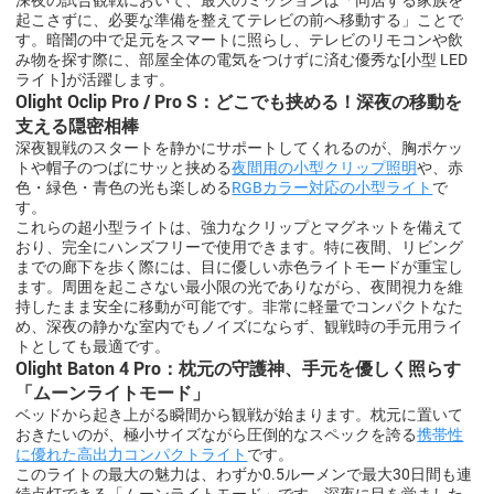
起こさずに、必要な準備を整えてテレビの前へ移動する」ことで
す。暗闇の中で足元をスマートに照らし、テレビのリモコンや飲
み物を探す際に、部屋全体の電気をつけずに済む優秀な[小型 LED
ライト]が活躍します。
Olight Oclip Pro / Pro S：どこでも挟める！深夜の移動を
支える隠密相棒
深夜観戦のスタートを静かにサポートしてくれるのが、胸ポケッ
トや帽子のつばにサッと挟める
夜間用の小型クリップ照明
や、赤
色・緑色・青色の光も楽しめる
RGBカラー対応の小型ライト
で
す。
これらの超小型ライトは、強力なクリップとマグネットを備えて
おり、完全にハンズフリーで使用できます。特に夜間、リビング
までの廊下を歩く際には、目に優しい赤色ライトモードが重宝し
ます。周囲を起こさない最小限の光でありながら、夜間視力を維
持したまま安全に移動が可能です。非常に軽量でコンパクトなた
め、深夜の静かな室内でもノイズにならず、観戦時の手元用ライ
トとしても最適です。
Olight Baton 4 Pro：枕元の守護神、手元を優しく照らす
「ムーンライトモード」
ベッドから起き上がる瞬間から観戦が始まります。枕元に置いて
おきたいのが、極小サイズながら圧倒的なスペックを誇る
携帯性
に優れた高出力コンパクトライト
です。
このライトの最大の魅力は、わずか0.5ルーメンで最大30日間も連
続点灯できる「ムーンライトモード」です。深夜に目を覚ました