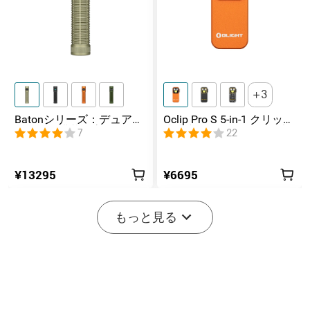
3
Batonシリーズ：デュアル
Oclip Pro S 5-in-1 クリップ
スイッチ搭載の高ルーメ
式懐中電灯 UV & RGB 5光
7
22
ンコンパクトEDC懐中電灯
源搭載 充電式ミニライト
¥13295
¥6695
-20%
もっと見る