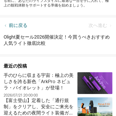
る前に、あなたのライフスタイルに最適な一台を手に入れて、極
上の観戦体験をサポートする準備を始めましょう。
オーライト（Olight）日本公式サイト「夏日セール
前に戻る
次へ進む
2026」完全ガイド：Amazon Prime Day同期のビッ
グセールとお得なクリアランス祭り！
Olight夏セール2026開催決定！今買うべきおすすめ
人気ライト徹底比較
最近の投稿
手のひらに収まる宇宙：極上の美
しさを誇る新色「ArkPro ネビュ
ラ・バイオレット」が登場！
2026/07/21 20:00:00
【富士登山】定着した「通行規
制」をクリアし、安全にご来光を
迎えるための夜間ライト装備ガイ