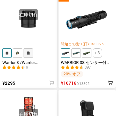
在庫切れ
開始まで後:
1
(日)
04
:
03
:
24
3
Warrior 3 /Warrior
WARRIOR 3S センサー付き
3S/Warrior X 3/Warrior X 4
タクティカルライト マグネ
6
397
テールキャップ
ット充電式 懐中電灯
20% オフ
¥2295
¥10716
¥13395
在庫切れ