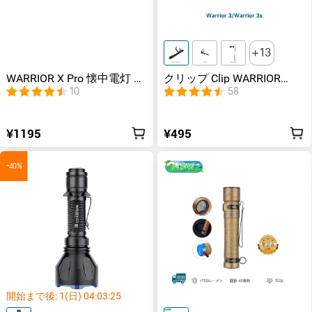
13
WARRIOR X Pro 懐中電灯 ホ
クリップ Clip WARRIOR
ルスター
3S/Perun 3/WARRIOR Mini
10
58
2/i5T EOS/Baton 3/Seeker 4
Pro/Perun 2 Mini/i3E
EOS/Warrior Nano/Warrior
¥1195
¥495
Ultraなど対応
-40%
開始まで後:
1
(日)
04
:
03
:
24