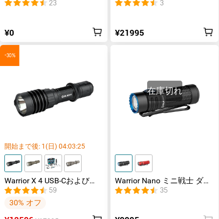
Mini 3およびWarrior Nano用
懐中電灯
23
3
アクセサリー
¥0
¥21995
-30%
在庫切れ
開始まで後:
1
(日)
04
:
03
:
24
Warrior X 4 USB-Cおよび
Warrior Nano ミニ戦士 ダブ
MCC充電式フラッシュライ
ルスイッチ備え
59
35
ト (ホルスター付き)
30% オフ