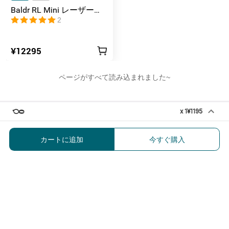
Baldr RL Mini レーザー
&LED 充電式 タクティカル
2
ライト
¥12295
ページがすべて読み込まれました~
x
1
¥1195
タクティカルリング Warrior X
4/Warrior X 3用
カートに追加
今すぐ購入
¥1195