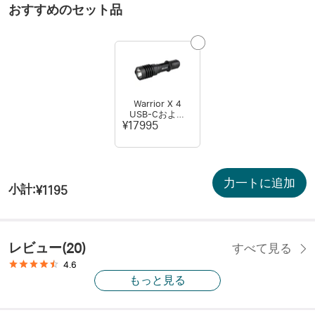
おすすめのセット品
Warrior X 4
USB-Cおよび
MCC充電式フラ
¥17995
ッシュライト (ホ
ルスター付き)
力一トに追加
小計
:
¥1195
レビュー
(
20
)
すべて見る
4.6
もっと見る