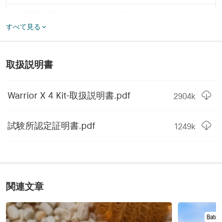
最大照射距離
630m
すべて見る
バッテリー
5000mAh 21700充電池
最大連続利用時間
8h
取扱説明書
MCC3マグネット充電ケ
充電方法
ーブル/Type‐C充電ケーブ
Warrior X 4 Kit‐取扱説明書.pdf
2904
k
ル
ボディー直径
26mm
試験所認定証明書.pdf
1249
k
重量
249g（電池を含む）
長さ/高さ
149mm
ヘッド直径
39.5mm
関連文章
商品素材
A6061-T6 アルミ合金