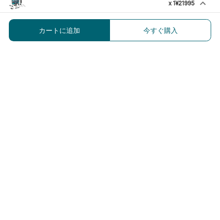
x
1
¥21995
Warrior X 4 Kit タクティカル 懐中電
灯
カートに追加
今すぐ購入
¥21995
登録
メルマガ登録で、うれしい特典をプレゼント！
1.すぐに使える「10%OFFクーポン」
2.新商品や特別セール、限定イベントのお知らせをいち早くお届
け