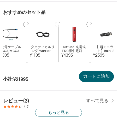
おすすめのセット品
充電ケーブル
タクティカルリ
Diffuse 充電式
【 超ミニライ
MCC3/MCC3-C
ング Warrior X
EDC懐中電灯 プ
ト】imini 2
REEL/MCC
4/Warrior X 3用
レゼント最適
¥1995
¥1195
¥4395
¥2595
1A/MCC -
Special/MCC5V
力一トに追加
小計
:
¥21995
レビュー
(
3
)
すべて見る
4.7
もっと見る