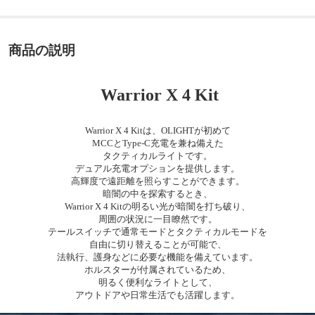
商品の説明
Warrior X 4 Kit
Warrior X 4 Kitは、OLIGHTが初めて
MCCとType-C充電
を
兼ね備えた
タクティカルライトです。
デュアル充電オプションを提供します。
高輝度で遠距離を照らすことができます。
暗闇の中を探索するとき、
Warrior X 4 Kitの明るい光が
暗闇を打ち破り、
周囲の状況に一目瞭然です。
テールスイッチで通常モードとタクティカルモードを
自由に切り替えることが可能で、
法執行、護身などに必要な機能を備えています。
ホルスターが付属されているため、
明るく便利なライトとして、
アウトドアや日常生活でも活躍します。