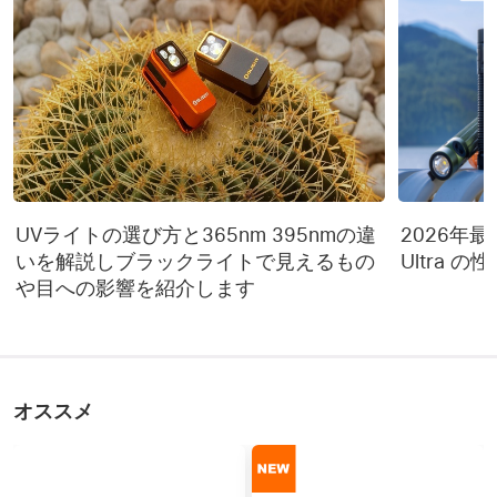
MCC3マグネット充電ケ
満充電時間
ーブル：5h　Type‐C充電
ケーブル：3.5h
耐衝撃
2ｍ
高性能冷白色 LED (5700-
LED
6700k)
防水規格
IPX8
UVライトの選び方と365nm 395nmの違
2026年最新 
製品保証
5年
いを解説しブラックライトで見えるもの
Ultra 
や目への影響を紹介します
各モードのスペック詳細
「~」は【光量が自動的に
下がる】ということを示
しています。 例えば、
オススメ
400~180lm/10h30+10min
の表記の場合 ライトは
ヒント
400ルーメンで10.5時間点
灯した後に、180ルーメン
に下がり、そのまま10分