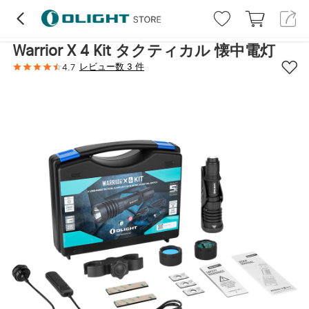
ハイライト
レビュー (3)
詳細
仕様
取
Warrior X 4 Kit タクティカル 懐中電灯
レビュー数 3 件
4.7