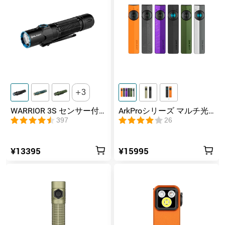
間点灯し続けるというこ
とを指します。
モード1
2600~1000~300lm
ランタイム1・照射距離1
3+140+20min・630m
モード2
1000~300lm
3
ランタイム2・照射距離2
150+20min・390m
WARRIOR 3S センサー付
ArkProシリーズ マルチ光
きタクティカルライト マ
源薄型フラッシュライト
397
26
モード3
300lm
グネット充電式 懐中電灯
ランタイム3・照射距離3
8h・210m
¥13395
¥15995
パッケージ内容一覧
内容1
Warrior X 4*1
内容2
Type‐C充電ケーブル*1