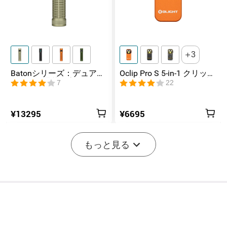
内容3
sRODリモートスイッチ*1
内容4
ホルスター*1
グリーンフィルター*1、
3
内容5
レッドフィルター*1
Batonシリーズ：デュアル
Oclip Pro S 5-in-1 クリップ
スイッチ搭載の高ルーメ
式懐中電灯 UV & RGB 5光
7
22
フラッシュライトマウン
内容6
ンコンパクトEDC懐中電灯
源搭載 充電式ミニライト
ト*1
¥13295
¥6695
内容7
専用ボックス*1
内容8
 取扱説明書*1
もっと見る
照明モード
ストロボ
13Hz@2600lm