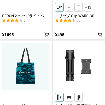
13
PERUN 2 ヘッドライトバン
クリップ Clip WARRIOR
ド Arkflex対応可能
3S/Perun 3/WARRIOR Mini
6
58
2/i5T EOS/Baton 3/Seeker 4
Pro/Perun 2 Mini/i3E
EOS/Warrior Nano/Warrior
¥1695
¥495
Ultraなど対応