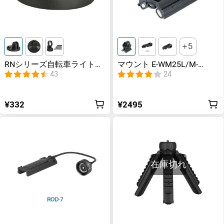
5
RNシリーズ自転車ライトパ
マウント E-WM25L/M-
ーツ GOPROマウント/
LOK/Pic Rail/Hellcat Rail
43
24
GARMINMOUNT/テールラ
Mount/X-WM03/M-WM
イトクリップ
¥332
¥2495
在庫切れ