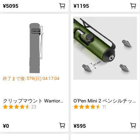
¥5095
¥1195
終了まで後:
579
(日)
04
:
17
:
03
クリップマウント Warrior
O'Pen Mini 2 ペンシルチッ
Mini 3およびWarrior Nano用
プ 8 個
23
11
アクセサリー
¥0
¥595