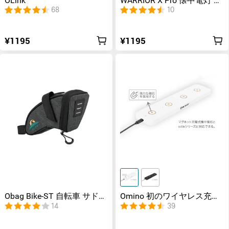
OLink
WARRIOR X Pro 懐中電灯 ホ
ルスター
68
10
¥1195
¥1195
Obag Bike-ST 自転車 サドル
Omino 初のワイヤレス充電
バッグ
パッド
14
39