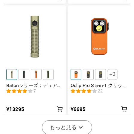
3
Batonシリーズ：デュアル
Oclip Pro S 5-in-1 クリップ
スイッチ搭載の高ルーメ
式懐中電灯 UV & RGB 5光
7
22
ンコンパクトEDC懐中電灯
源搭載 充電式ミニライト
¥13295
¥6695
もっと見る