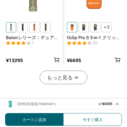
3
Batonシリーズ：デュアル
Oclip Pro S 5-in-1 クリップ
スイッチ搭載の高ルーメ
式懐中電灯 UV & RGB 5光
7
22
ンコンパクトEDC懐中電灯
源搭載 充電式ミニライト
¥13295
¥6695
もっと見る
32650充電池(7500mAH )
x
1
¥4595
Marauder Mini 2 アクセサリー バッ
テリー 充電ケーブル ホルスター
カートに追加
今すぐ購入
¥4595