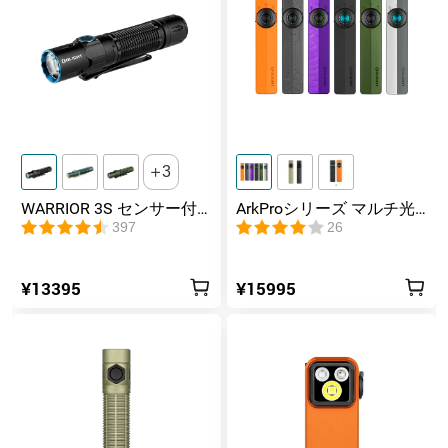
3
WARRIOR 3S センサー付
ArkProシリーズ マルチ光
きタクティカルライト マ
源薄型フラッシュライト
397
26
グネット充電式 懐中電灯
¥13395
¥15995