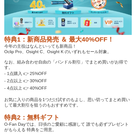
特典
1
：新商品発売 ＆ 最大
40%OFF
！
今年の主役はなんといっても新商品！
Oclip Pro
、
Osight C
、
Osight K
のいずれもセール対象。
なお、組み合わせ自由の「バンドル割引」でまとめ買いがお得で
す。
- 1
点購入
👉
25%OFF
- 2
点以上
👉
30%OFF
- 4
点以上
👉
40%OFF
お気に入りの商品を
1
つだけ試すのもよし、思い切ってまとめ買い
して最大割引を狙うのもおすすめです。
特典
2
：無料ギフト
O-Fan Day
では、日頃のご愛顧に感謝して 誰でも必ずプレゼント
がもらえる 特典をご用意。