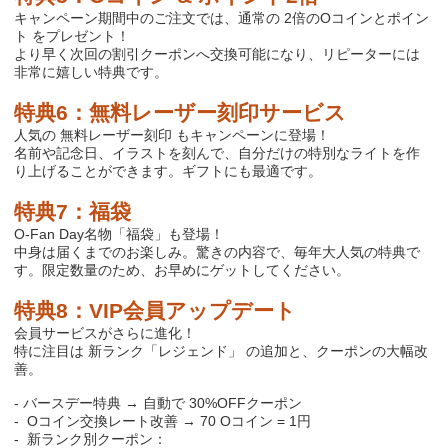
キャンペーン期間中のご注文では、通常の
2
倍の
O
コインとポイン
ト をプレゼント！
より早く次回の割引クーポンへ交換可能になり、リピーターには
非常に嬉しい特典です。
特典
6
：無料レーザー刻印サービス
人気の 無料レーザー刻印 もキャンペーンに登場！
名前や記念日、イラストを刻んで、自分だけの特別なライトを作
り上げることができます。ギフトにも最適です。
特典
7
：福袋
O-Fan Day
名物「福袋」も登場！
中身は届くまでのお楽しみ。驚きの内容で、毎年大人気の特典で
す。限定数量のため、お早めにゲットしてください。
特典
8
：
VIP
会員アップデート
会員サービスがさらに進化！
特に注目は 新ランク「レジェンド」 の追加と、クーポンの大幅改
善。
-
バースデー特典 → 自動で
30%OFF
クーポン
-
O
コイン交換レート改善 →
70 O
コイン
= 1
円
-
新ランク別クーポン：