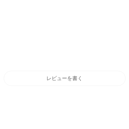
レビューを書く
登録
メルマガ登録で、うれしい特典をプレゼント！