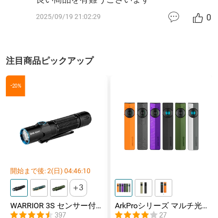
0
2025/09/19 21:02:29
注目商品ピックアップ
-20%
開始まで後:
2
(日)
04
:
46
:
10
3
WARRIOR 3S センサー付
ArkProシリーズ マルチ光
きタクティカルライト マ
源薄型フラッシュライト
397
27