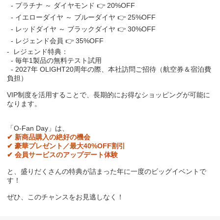
-
プラチナ ～ ダイヤモンド
👉
20%OFF
-
イエローダイヤ ～ ブルーダイヤ
👉
25%OFF
-
レッドダイヤ ～ ブラックダイヤ
👉
30%OFF
-
レジェンド会員
👉
35%OFF
-
レジェンド特典：
-
毎年
1
製品の無料テスト試用
- 2027
年
OLIGHT20
周年の際、本社訪問ご招待（航空券＆宿泊費
負担）
VIP
制度を活用することで、長期的にお得なショッピングが可能に
なります。
「
O-Fan Day
」は、
✔
新商品購入の絶好の機会
✔
豪華プレゼント／最大
40%OFF
割引
✔
会員サービスのアップデート体験
と、盛りだくさんの特典が詰まった年に一度のビッグイベントで
す！
ぜひ、このチャンスをお見逃しなく！