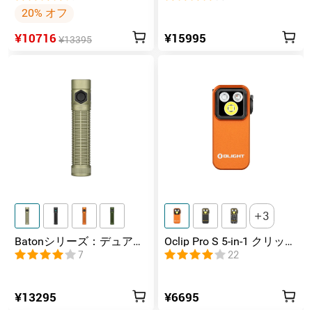
グネット充電式 懐中電灯
20% オフ
¥10716
¥15995
¥13395
3
Batonシリーズ：デュアル
Oclip Pro S 5-in-1 クリップ
スイッチ搭載の高ルーメ
式懐中電灯 UV & RGB 5光
7
22
ンコンパクトEDC懐中電灯
源搭載 充電式ミニライト
¥13295
¥6695