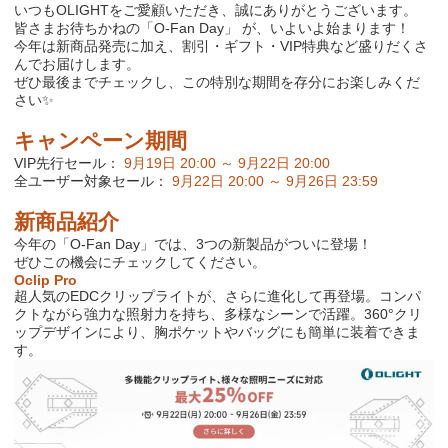
いつも
OLIGHT
をご愛顧いただき、誠にありがとうございます。
皆さまお待ちかねの「
O-Fan Day
」 が、いよいよ始まります！
今年は新商品発売に加え、割引
・
ギフト
・
VIP
特典など盛りだくさ
んでお届けします。
ぜひ最後までチェックし、この特別な期間を存分にお楽しみくだ
さい
✨
キャンペーン期間
VIP
先行セール：
9
月
19
日
20:00
～
9
月
22
日
20:00
全ユーザー対象セール：
9
月
22
日
20:00
～
9
月
26
日
23:59
新商品紹介
今年の「
O-Fan Day
」では、
3
つの新製品がついに登場！
ぜひこの機会にチェックしてください。
Oclip Pro
超人気の
EDC
クリップライトが、さらに進化して再登場。コンパ
クトながら強力な照射力を持ち、多様なシーンで活躍。
360
°クリ
ップデザインにより、胸ポケットやバッグにも簡単に装着できま
す。