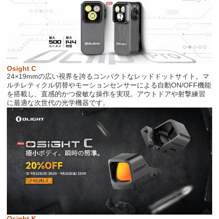
Osight C
24
×
19mm
の広い視界を誇るコンパクトなレッドドットサイト。マ
ルチレティクル切替やモーションセンサーによる自動
ON/OFF
機能
を搭載し、直感的かつ俊敏な操作を実現。アウトドアや射撃練習
に最適な次世代の光学機器です。
Osight K