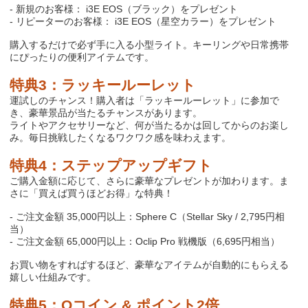
-
新規のお客様：
i3E EOS
（ブラック）をプレゼント
-
リピーターのお客様：
i3E EOS
（星空カラー）をプレゼント
購入するだけで必ず手に入る小型ライト。キーリングや日常携帯
にぴったりの便利アイテムです。
特典
3
：ラッキールーレット
運試しのチャンス！購入者は「ラッキールーレット」に参加で
き、豪華景品が当たるチャンスがあります。
ライトやアクセサリーなど、何が当たるかは回してからのお楽し
み。毎日挑戦したくなるワクワク感を味わえます。
特典
4
：ステップアップギフト
ご購入金額に応じて、さらに豪華なプレゼントが加わります。ま
さに「買えば買うほどお得」な特典！
-
ご注文金額
35,000
円以上：
Sphere C
（
Stellar Sky / 2,795
円相
当）
-
ご注文金額
65,000
円以上：
Oclip Pro
戦機版（
6,695
円相当）
お買い物をすればするほど、豪華なアイテムが自動的にもらえる
嬉しい仕組みです。
特典
5
：
O
コイン
&
ポイント
2
倍