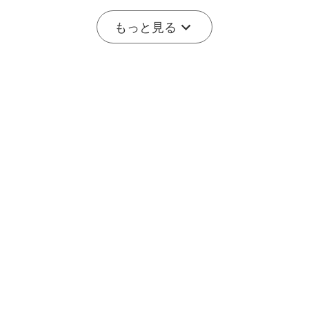
-20%
もっと見る
開始まで後:
2
(日)
04
:
46
:
10
2
8
Marauder Mini 2 10000LM
Seeker 4 Pro TYPE-C 4600
災害対応 デュアルビーム
ルーメン高出力EDCライト
11
202
LED懐中電灯
IPX8防水
20% オフ
¥34995
¥12796
¥15995