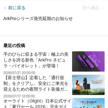
Olight Perun 3 vs Perun 3 Mini 徹底比較！あなたに
前に戻る
次へ進む
最適なヘッドライトはどっち？
ArkProシリーズ発売延期のお知らせ
最近の投稿
手のひらに収まる宇宙：極上の美
しさを誇る新色「ArkPro ネビュ
ラ・バイオレット」が登場！
2026/07/21 20:00:00
【富士登山】定着した「通行規
制」をクリアし、安全にご来光を
迎えるための夜間ライト装備ガイ
ド
2026/07/17 12:00:00
オーライト（Olight）日本公式サイ
ト「夏日セール 2026」完全ガイ