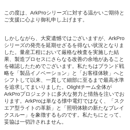
この度は、
ArkPro
シリーズに対する温かいご期待と
ご支援に心より御礼申し上げます。
しかしながら、大変遺憾ではございますが、
ArkPro
シリーズの発売を延期せざるを得ない状況となりま
した。量産工程において厳格な検査を実施した結
果、製造プロセスにさらなる改善の余地があること
を確認したためでございます。私たちはブランド戦
略を「製品イノベーション」と「お客様体験」へと
シフトして以来、一貫して細部に至るまで最高水準
を追求してまいりました。
Olight
チーム全体が
ArkPro
プロジェクトに多大な努力と情熱を注いでお
ります。
ArkPro
は単なる懐中電灯ではなく、「スク
エア型ライトの革新」と「照明体験の新たなブレイ
クスルー」を象徴するものです。私たちにとって、
妥協は一切許されません。