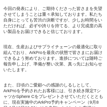
今回の発表により、ご期待くださった皆さまを失望
させてしまうことは重々承知しております。私たち
自身にとっても苦渋の決断ですが、少しお時間をい
ただければ、必ずや誇りを持てる、より完成度の高
い製品をお届けできると信じております。
現在、生産およびサプライチェーンの最適化に取り
組んでおり、
ArkPro
を最良の状態で皆さまにお届け
できるよう努めております。進捗については随時ご
報告申し上げ、準備が整い次第、真っ先にお知らせ
いたします。
また、日頃のご愛顧への感謝のしるしとして、
ArkPro
を予約されたお客様には、引き続き限定
T
シ
ャツか
Sphere C
をプレゼントさせていただくととも
に、現在実施中の
ArkPro
予約キャンペーン（
9
月
8