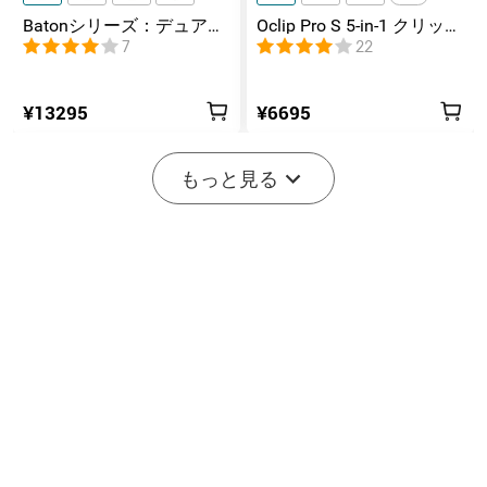
Batonシリーズ：デュアル
Oclip Pro S 5-in-1 クリップ
スイッチ搭載の高ルーメ
式懐中電灯 UV & RGB 5光
7
22
ンコンパクトEDC懐中電灯
源搭載 充電式ミニライト
¥13295
¥6695
-20%
もっと見る
開始まで後:
2
(日)
19
:
44
:
46
2
8
Marauder Mini 2 10000LM
Seeker 4 Pro TYPE-C 4600
災害対応 デュアルビーム
ルーメン高出力EDCライト
11
202
LED懐中電灯
IPX8防水
20% オフ