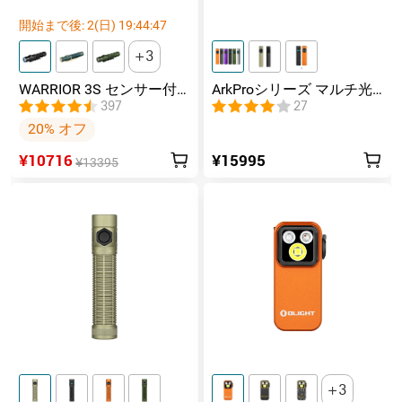
開始まで後:
2
(日)
19
:
44
:
46
3
WARRIOR 3S センサー付
ArkProシリーズ マルチ光
きタクティカルライト マ
源薄型フラッシュライト
397
27
グネット充電式 懐中電灯
20% オフ
¥10716
¥15995
¥13395
3