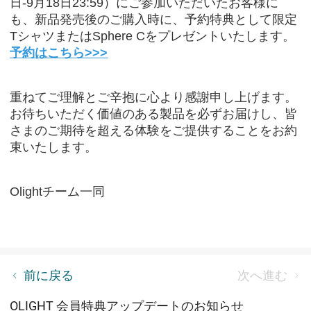
日
-9
月
18
日
23:59
）にご参加いただいたお客様に
も、新品発売後のご購入時に、予約特典として限定
T
シャツまたは
Sphere C
をプレゼントいたします。
予約はこちら>>>
重ねてご理解とご辛抱に心より感謝申し上げます。
お待ちいただく価値のある製品を必ずお届けし、皆
さまのご期待を超える体験をご提供することをお約
束いたします。
Olight
チーム一同
O-Fan Day 2025 開催！年に一度の豪華特典祭
前に戻る
次へ進む
OLIGHT 会員特典アップデートのお知らせ