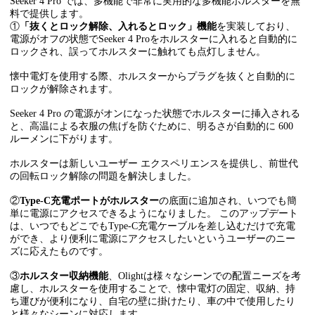
Seeker 4 Pro では、多機能で非常に実用的な多機能ホルスターを無
料で提供します。
①
「抜くとロック解除、入れるとロック」機能
を実装しており、
電源がオフの状態でSeeker 4 Proをホルスターに入れると自動的に
ロックされ、誤ってホルスターに触れても点灯しません。
懐中電灯を使用する際、ホルスターからプラグを抜くと自動的に
ロックが解除されます。
Seeker 4 Pro の電源がオンになった状態でホルスターに挿入される
と、高温による衣服の焦げを防ぐために、明るさが自動的に 600
ルーメンに下がります。
ホルスターは新しいユーザー エクスペリエンスを提供し、前世代
の回転ロック解除の問題を解決しました。
②
Type-C充電ポートがホルスター
の底面に追加され、いつでも簡
単に電源にアクセスできるようになりました。 このアップデート
は、いつでもどこでもType-C充電ケーブルを差し込むだけで充電
ができ、より便利に電源にアクセスしたいというユーザーのニー
ズに応えたものです。
③
ホルスター収納機能
、Olightは様々なシーンでの配置ニーズを考
慮し、ホルスターを使用することで、懐中電灯の固定、収納、持
ち運びが便利になり、自宅の壁に掛けたり、車の中で使用したり
と様々なシーンに対応します。