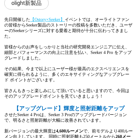
olight新製品
先日開催した
【Ostory×Seeker】
イベントでは、オーライトファン
の皆様からSeeker製品のストーリーの投稿を多数いただき、ユーザ
ーのSeekerシリーズに対する愛着と期待が十分に伝わってきまし
た。
皆様からのお声をしっかりと当社の研究開発エンジニアに伝え、
細部とパフォーマンスの向上に注意を払い、Seeker 4 Pro をアップ
グレードしました。
その結果、今まで以上にユーザー様が最高のエクスペリエンスを
確実に得られるように、多くのエキサイティングなアップグレー
ド ポイントがございます。
皆さんもきっと楽しみにして頂いていると思いますので、今回は
そのアップグレードポイントを見ていきましょう！
【アップグレード】輝度と照射距離をアップ
させたSeeker 4 Proは、Seeker 3 Proのアップグレードバージョン
で、明るさと照射距離が大幅に改善されています。
新バージョンの最大輝度は
4,600ルーメン
で、前モデルより400ルー
メン向上しています。 同時に照射距離も250メートルから
260メー