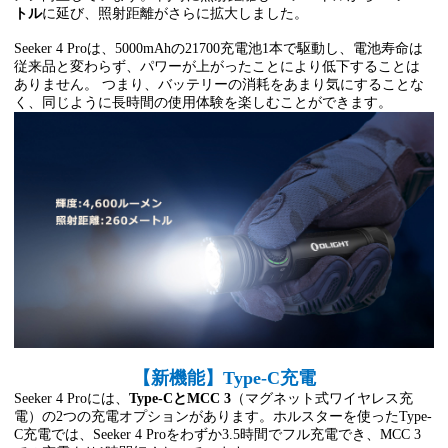
トル
に延び、照射距離がさらに拡大しました。
Seeker 4 Proは、5000mAhの21700充電池1本で駆動し、電池寿命は
従来品と変わらず、パワーが上がったことにより低下することは
ありません。 つまり、バッテリーの消耗をあまり気にすることな
く、同じように長時間の使用体験を楽しむことができます。
【新機能】Type-C充電
Seeker 4 Proには、
Type-CとMCC 3
（マグネット式ワイヤレス充
電）の2つの充電オプションがあります。ホルスターを使ったType-
C充電では、Seeker 4 Proをわずか3.5時間でフル充電でき、MCC 3