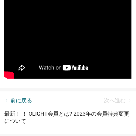
今なら間に合う！O Fan Day感謝祭特典一覧
前に戻る
次へ進む
最新！ ！ OLIGHT会員とは? 2023年の会員特典変更
について