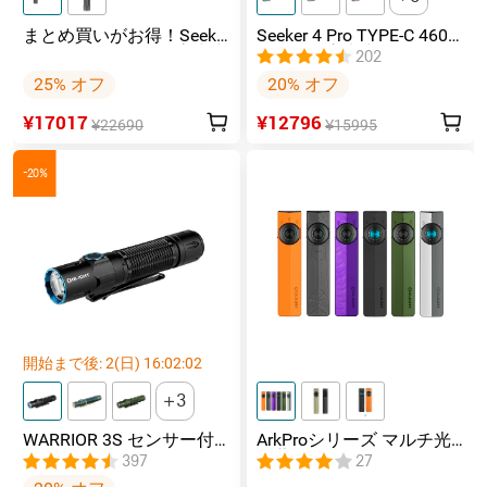
まとめ買いがお得！Seeker
Seeker 4 Pro TYPE-C 4600
4 Pro 4600ルーメン高出力
ルーメン高出力EDCライト
202
EDCライト+Oclip Pro クリ
IPX8防水
25% オフ
20% オフ
ップライト ランニングラ
イト ファントム スクワッ
¥17017
¥12796
ドロン
¥22690
¥15995
-20%
開始まで後:
2
(日)
16
:
02
:
01
3
WARRIOR 3S センサー付
ArkProシリーズ マルチ光
きタクティカルライト マ
源薄型フラッシュライト
397
27
グネット充電式 懐中電灯