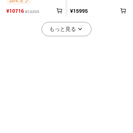
20% オフ
¥10716
¥15995
¥13395
もっと見る
3
Batonシリーズ：デュアル
Oclip Pro S 5-in-1 クリップ
スイッチ搭載の高ルーメ
式懐中電灯 UV & RGB 5光
7
22
ンコンパクトEDC懐中電灯
源搭載 充電式ミニライト
¥13295
¥6695