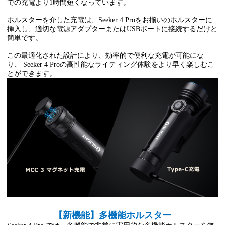
での充電より1時間短くなっています。
ホルスターを介した充電は、Seeker 4 Proをお揃いのホルスターに
挿入し、適切な電源アダプターまたはUSBポートに接続するだけと
簡単です。
この最適化された設計により、効率的で便利な充電が可能にな
り、 Seeker 4 Proの高性能なライティング体験をより早く楽しむこ
とができます。
【新機能】多機能ホルスター