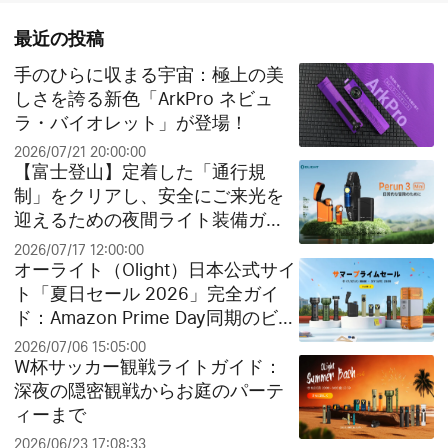
最近の投稿
手のひらに収まる宇宙：極上の美
しさを誇る新色「ArkPro ネビュ
ラ・バイオレット」が登場！
2026/07/21 20:00:00
【富士登山】定着した「通行規
制」をクリアし、安全にご来光を
迎えるための夜間ライト装備ガイ
ド
2026/07/17 12:00:00
オーライト（Olight）日本公式サイ
ト「夏日セール 2026」完全ガイ
ド：Amazon Prime Day同期のビッ
グセールとお得なクリアランス祭
2026/07/06 15:05:00
り！
W杯サッカー観戦ライトガイド：
深夜の隠密観戦からお庭のパーテ
ィーまで
2026/06/23 17:08:33