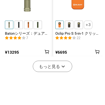
3
Batonシリーズ：デュアル
Oclip Pro S 5-in-1 クリップ
スイッチ搭載の高ルーメ
式懐中電灯 UV & RGB 5光
7
22
ンコンパクトEDC懐中電灯
源搭載 充電式ミニライト
¥13295
¥6695
-20%
もっと見る
開始まで後:
2
(日)
05
:
08
:
37