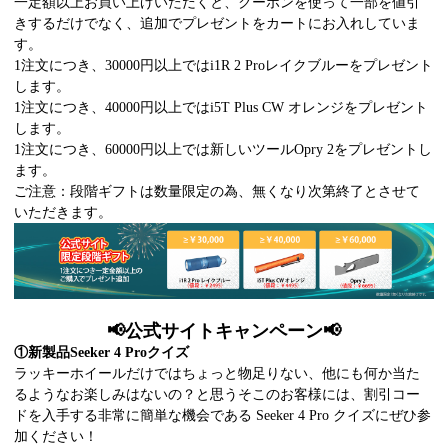
一定額以上お買い上げいただくと、クーポンを使って一部を値引
きするだけでなく、追加でプレゼントをカートにお入れしていま
す。
1注文につき、30000円以上ではi1R 2 Proレイクブルーをプレゼント
します。
1注文につき、40000円以上ではi5T Plus CW オレンジをプレゼント
します。
1注文につき、60000円以上では新しいツールOpry 2をプレゼントし
ます。
ご注意：段階ギフトは数量限定の為、無くなり次第終了とさせて
いただきます。
📢公式サイトキャンペーン📢
①
新製品Seeker 4 Proクイズ
ラッキーホイールだけではちょっと物足りない、他にも何か当た
るようなお楽しみはないの？と思うそこのお客様には、割引コー
ドを入手する非常に簡単な機会である Seeker 4 Pro クイズにぜひ参
加ください！