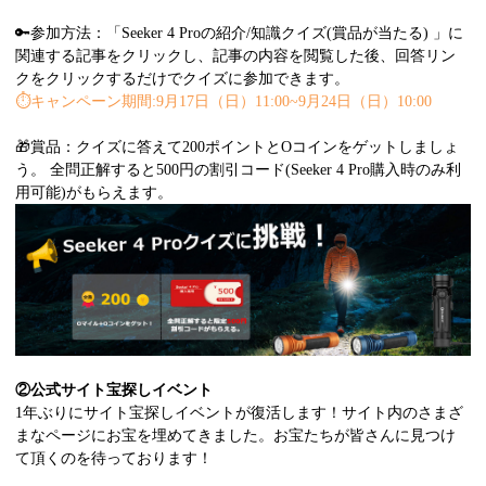
🔑参加方法：「Seeker 4 Proの紹介/知識クイズ(賞品が当たる) 」に
関連する記事をクリックし、記事の内容を閲覧した後、回答リン
クをクリックするだけでクイズに参加できます。
⏱️
キャンペーン期間:9月17日（日）11:00~9月24日（日）10:00
🎁賞品：クイズに答えて200ポイントとOコインをゲットしましょ
う。 全問正解すると500円の割引コード(Seeker 4 Pro購入時のみ利
用可能)がもらえます。
②
公式サイト宝探しイベント
1年ぶりにサイト宝探しイベントが復活します！サイト内のさまざ
まなページにお宝を埋めてきました。お宝たちが皆さんに見つけ
て頂くのを待っております！