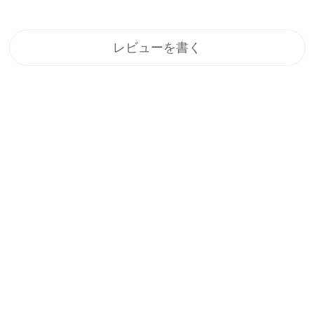
レビューを書く
登録
メルマガ登録で、うれしい特典をプレゼント！
1.すぐに使える「10%OFFクーポン」
2.新商品や特別セール、限定イベントのお知らせをいち早くお届
け