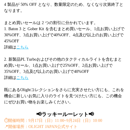
4 製品が 50% OFF となり、数量限定のため、なくなり次第終了と
なります。
まとめ買いセールは 2 つの割引に分かれています。
1. Baton 3 と Gober Kit を含むまとめ買いセール、1点お買い上げで
30%OFF、3点お買い上げで40%OFF、4点及び以上のお買い上げで
45%OFF
詳細は
こちら
2. 新製品PL Turboおよびその他のタクティカルライトを含むまと
め買いセール、1点お買い上げで25%OFF、2点お買い上げで
35%OFF、3点及び以上のお買い上げで40%OFF
詳細は
こちら
既にあるOlightコレクションをさらに充実させたい方にも、これを
機会に新しいお気に入りのライトを見つけたい方にも、この機会
にぜひお買い物をお楽しみください。
📢ラッキールーレット📢
⏱️
開催時間：9月17日（日）11:00~9月24日（日）10:00
📍
開催場所：OLIGHT JAPAN公式サイト