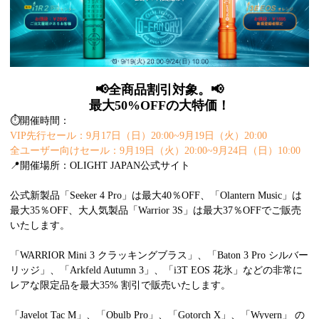
📢全商品割引対象。📢
最大50%OFFの大特価！
⏱️
開催時間：
VIP先行セール：9月17日（日）20:00~9月19日（火）20:00
全ユーザー向けセール：9月19日（火）20:00~9月24日（日）10:00
📍
開催場所：OLIGHT JAPAN公式サイト
公式新製品「Seeker 4 Pro」は最大40％OFF、「Olantern Music」は
最大35％OFF、大人気製品「Warrior 3S」は最大37％OFFでご販売
いたします。
「WARRIOR Mini 3 クラッキングブラス」、「Baton 3 Pro シルバー
リッジ」、「Arkfeld Autumn 3」、「i3T EOS 花氷」などの非常に
レアな限定品を最大35% 割引で販売いたします。
「Javelot Tac M」、「Obulb Pro」、「Gotorch X」、「Wyvern」 の