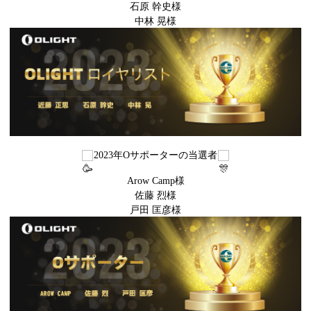
石原 幹史様
中林 晃様
2023年Oサポーターの当選者
Arow Camp様
佐藤 烈様
戸田 匡彦様