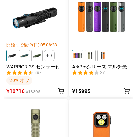
開始まで後:
2
(日)
05
:
08
:
37
3
WARRIOR 3S センサー付
ArkProシリーズ マルチ光
きタクティカルライト マ
源薄型フラッシュライト
397
27
グネット充電式 懐中電灯
20% オフ
¥10716
¥15995
¥13395