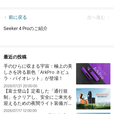
Seeker 4 Proの製造工芸と使い方
前に戻る
次へ進む
Seeker 4 Proのご紹介
最近の投稿
手のひらに収まる宇宙：極上の美
しさを誇る新色「ArkPro ネビュ
ラ・バイオレット」が登場！
2026/07/21 20:00:00
【富士登山】定着した「通行規
制」をクリアし、安全にご来光を
迎えるための夜間ライト装備ガイ
ド
2026/07/17 12:00:00