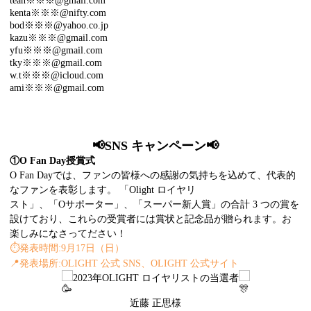
tean※※※@gmail.com
kenta※※※@nifty.com
bod※※※@yahoo.co.jp
kazu※※※@gmail.com
yfu※※※@gmail.com
tky※※※@gmail.com
w.t※※※@icloud.com
ami※※※@gmail.com
📢SNS キャンペーン📢
①
O
Fan Day
授賞式
O Fan Dayでは、ファンの皆様への感謝の気持ちを込めて、代表的
なファンを表彰します。 「Olight ロイヤリ
スト」、「Oサポーター」、「スーパー新人賞」の合計 3 つの賞を
設けており、これらの受賞者には賞状と記念品が贈られます。お
楽しみになさってださい！
⏱️
発表時間:9月17日（日）
📍
発表場所:OLIGHT 公式 SNS、OLIGHT 公式サイト
2023年OLIGHT ロイヤリストの当選者
近藤 正思様