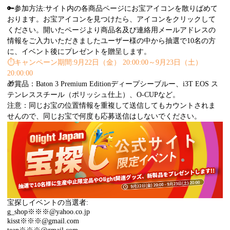
🔑参加方法:サイト内の各商品ページにお宝アイコンを散りばめて
おります。お宝アイコンを見つけたら、アイコンをクリックして
ください。開いたページより商品名及び連絡用メールアドレスの
情報をご入力いただきましたユーザー様の中から抽選で10名の方
に、イベント後にプレゼントを贈呈します。
⏱️
キャンペーン期間:9月22日（金） 20:00:00～9月23日（土）
20:00:00
🎁賞品：Baton 3 Premium Editionディープシーブルー、i3T EOS ス
テンレススチール（ポリッシュ仕上）、O-CUPなど。
注意：同じお宝の位置情報を重複して送信してもカウントされま
せんので、同じお宝で何度も応募送信はしないでください。
宝探しイベントの当選者:
g_shop※※※@yahoo.co.jp
kisst※※※@gmail.com