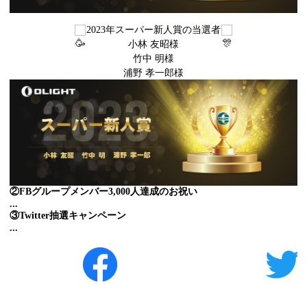
2023年スーパー新人賞の当選者
小林 友昭様
竹中 明様
浦野 孝一郎様
②FBグループメンバー3,000人達成のお祝い
...
③Twitter抽選キャンペーン
...