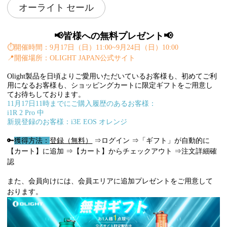
オーライト セール
📢皆様への無料プレゼント📢
⏱️
開催時間：9月17日（日）11:00~9月24日（日）10:00
📍
開催場所：OLIGHT JAPAN公式サイト
Olight製品を日頃よりご愛用いただいているお客様も、初めてご利
用になるお客様も、ショッピングカートに限定ギフトをご用意し
てお待ちしております。
11月17日11時までにご購入履歴のあるお客様：
i1R 2 Pro 中
新規登録のお客様：i3E EOS オレンジ
🔑
獲得方法：
登録（無料）
⇒ログイン ⇒「ギフト」が自動的に
【カート】に追加 ⇒【カート】からチェックアウト ⇒注文詳細確
認
また、会員向けには、会員エリアに追加プレゼントをご用意して
おります。