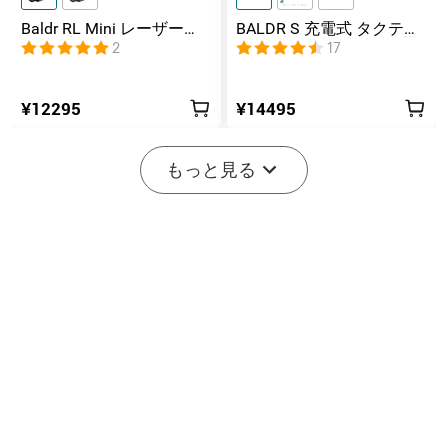
Baldr RL Mini レーザー
BALDR S 充電式 タクティ
&LED 充電式 タクティカル
カルライト レーザー搭載
2
17
ライト
¥12295
¥14495
もっと見る
BALDR Pro R 充電式 タク
Baldr S BL LED+ブルー レ
ティカルライト レーザー
ーザー タクティカルライ
25
32
搭載
ト 充電式