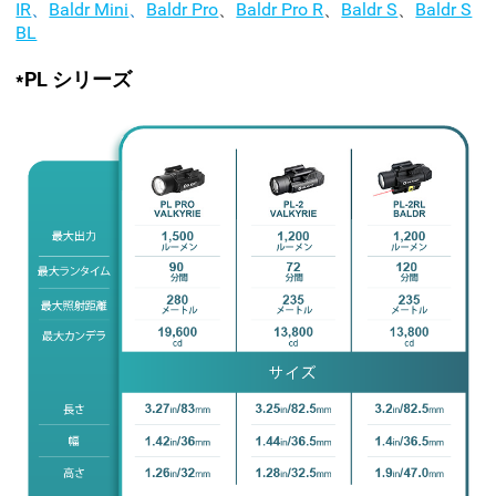
IR
、
Baldr Mini
、
Baldr Pro
、
Baldr Pro R
、
Baldr S
、
Baldr S
BL
*PL シリーズ