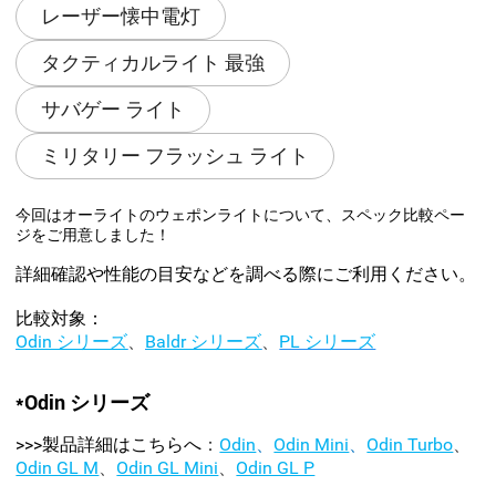
レーザー懐中電灯
タクティカルライト 最強
サバゲー ライト
ミリタリー フラッシュ ライト
今回はオーライトのウェポンライトについて、スペック比較ペー
ジをご用意しました！
詳細確認や性能の目安などを調べる際にご利用ください。
比較対象：
Odin シリーズ
、
Baldr シリーズ
、
PL シリーズ
*Odin シリーズ
>>>製品詳細はこちらへ
：
Odin
、
Odin Mini
、
Odin Turbo
、
Odin GL M
、
Odin GL Mini
、
Odin GL P