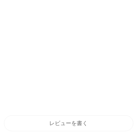
3
WARRIOR 3S センサー付
ArkProシリーズ マルチ光
きタクティカルライト マ
源薄型フラッシュライト
397
26
グネット充電式 懐中電灯
¥13395
¥15995
レビューを書く