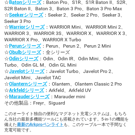
☆
B
atonシリーズ
：Baton Pro、S1R、S1R Baton II、S2R、
S2R Baton II、Baton 3、Baton 3 Pro、Baton 3 Pro Max
☆
Seekerシリーズ
：Seeker 2、Seeker 2 Pro、Seeker 3、
Seeker 3 Pro
☆
Warriorシリーズ
：WARRIOR Mini、WARRIOR Mini 2、
WARRIOR 3、WARRIOR 3S、WARRIOR X、WARRIOR X 3、
WARRIOR X Pro、WARRIOR X Turbo
☆
Perunシリーズ
：Perun、Perun 2、Perun 2 Mini
☆
Obulbシリーズ
：全シリーズ
☆
Odinシリーズ
：Odin、Odin IR、Odin Mini、Odin
Turbo、Odin GL M、Odin GL Mini
☆
Javelotシリーズ
：Javelot Turbo、Javelot Pro 2、
Javelot Mini、Javelot TAC
☆
Olanternシリーズ
：Olantern、Olantern Classic 2 Pro
☆
Arkfeldシリーズ
：Arkfeld、Arkfeld UV
☆
Marauderシリーズ
：Marauder mini
その他製品：Freyr、Siguard
このオーライト独自の便利なマグネット充電システムは、もちろ
ん当社の最新多機能ツールにも搭載されています。5-in-1の機能を
備えた
最新のArkproペンライト
も、このケーブル一本で手間なく
充電可能です。