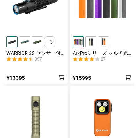
3
WARRIOR 3S センサー付
ArkProシリーズ マルチ光
きタクティカルライト マ
源薄型フラッシュライト
397
27
グネット充電式 懐中電灯
¥13395
¥15995