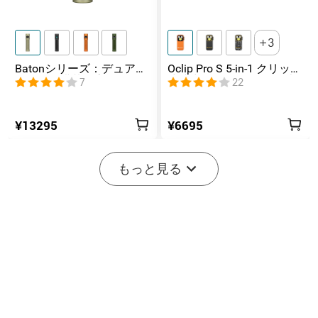
3
Batonシリーズ：デュアル
Oclip Pro S 5-in-1 クリップ
スイッチ搭載の高ルーメ
式懐中電灯 UV & RGB 5光
7
22
ンコンパクトEDC懐中電灯
源搭載 充電式ミニライト
¥13295
¥6695
もっと見る
2
7