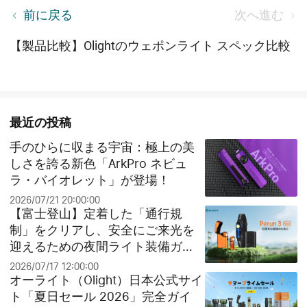
Olight唯一無二の電球型ナイトライト「Obulb」
前に戻る
次へ進む
【製品比較】Olightのウェポンライト スペック比較
最近の投稿
手のひらに収まる宇宙：極上の美
しさを誇る新色「ArkPro ネビュ
ラ・バイオレット」が登場！
2026/07/21 20:00:00
【富士登山】定着した「通行規
制」をクリアし、安全にご来光を
迎えるための夜間ライト装備ガイ
ド
2026/07/17 12:00:00
オーライト（Olight）日本公式サイ
ト「夏日セール 2026」完全ガイ