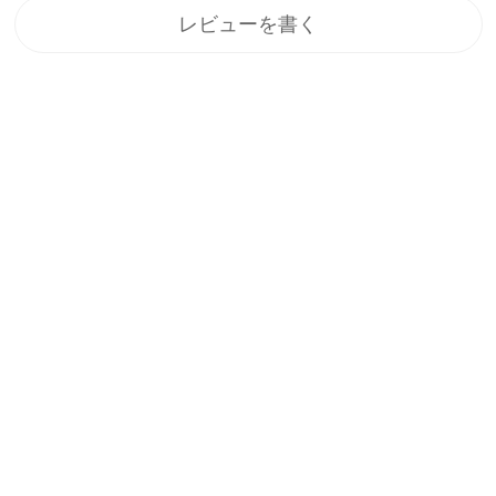
レビューを書く
登録
メルマガ登録で、うれしい特典をプレゼント！
1.すぐに使える「10%OFFクーポン」
2.新商品や特別セール、限定イベントのお知らせをいち早くお届
け