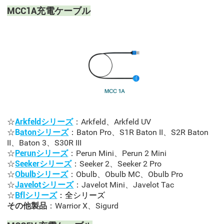
MCC1A充電ケーブル
☆
Arkfeldシリーズ
：Arkfeld、Arkfeld UV
☆
B
at
onシリーズ
：Baton Pro、S1R Baton II、S2R Baton
II、Baton 3、S30R III
☆
Perunシリーズ
：Perun Mini、Perun 2 Mini
☆
Seekerシリーズ
：Seeker 2、Seeker 2 Pro
☆
Obulbシリーズ
：Obulb、Obulb MC、Obulb Pro
☆
Javelotシリーズ
：Javelot Mini、Javelot Tac
☆
Bflシリーズ
：全シリーズ
その他製品
：Warrior X、Sigurd