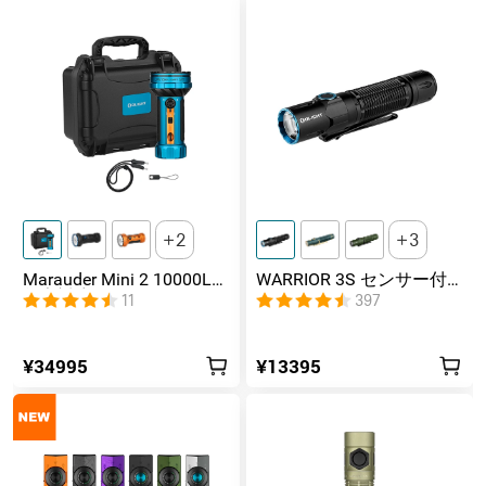
2
3
Marauder Mini 2 10000LM
WARRIOR 3S センサー付
災害対応 デュアルビーム
きタクティカルライト マ
11
397
LED懐中電灯
グネット充電式 懐中電灯
¥34995
¥13395