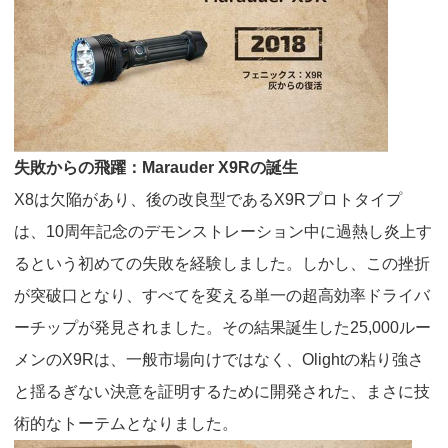
失敗からの飛躍：
Marauder X9R
の誕生
X8
は欠陥があり、後の改良型である
X9R
プロトタイプ
は、
10
周年記念のデモンストレーション中に過熱し炎上す
るという初めての失敗を経験しました。しかし、この挫折
が突破口となり、すべてを変える単一の超高効率ドライバ
ーチップが発見されました。その結果誕生した
25,000
ルー
メンの
X9R
は、一般市場向けではなく、
Olight
の粘り強さ
と揺るぎない決意を証明するために開発された、まさに技
術的なトーテムとなりました。