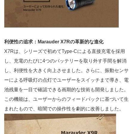
利便性の追求：
Marauder X7R
の革新的な進化
X7R
は、シリーズで初めて
Type-C
による直接充電を採用
し、充電のたびに
4
つのバッテリーを取り外す手間を解消
し、利便性を大きく向上させました。さらに、振動センサ
ーによる呼吸灯の点灯でユーザーをスイッチまで導き、電
池残量を一目で確認できる画期的な技術も開発しました。
この機能は、ユーザーからのフィードバックに基づいて生
まれたもので、暗闇での操作性を劇的に改善しました。