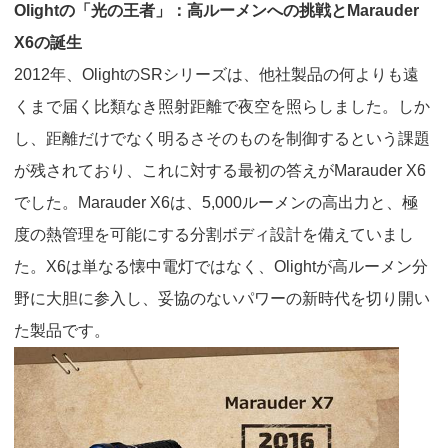
Olight
の「光の王者」：高ルーメンへの挑戦と
Marauder
X6
の誕生
2012
年、
Olight
の
SR
シリーズは、他社製品の何よりも遠
くまで届く比類なき照射距離で夜空を照らしました。しか
し、距離だけでなく明るさそのものを制御するという課題
が残されており、これに対する最初の答えが
Marauder X6
でした。
Marauder X6
は、
5,000
ルーメンの高出力と、極
度の熱管理を可能にする分割ボディ設計を備えていまし
た。
X6
は単なる懐中電灯ではなく、
Olight
が高ルーメン分
野に大胆に参入し、妥協のないパワーの新時代を切り開い
た製品です。