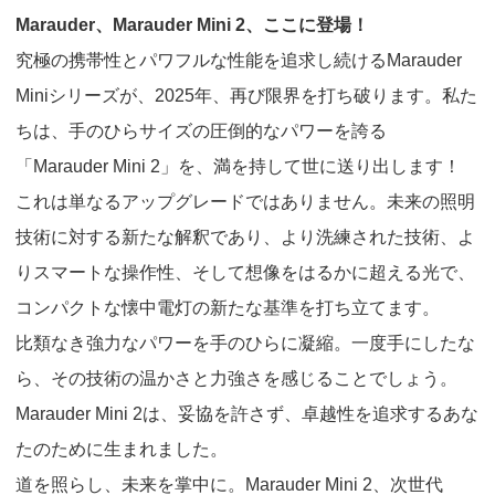
Marauder
、
Marauder Mini 2
、ここに登場！
究極の携帯性とパワフルな性能を追求し続ける
Marauder
Mini
シリーズが、
2025
年、再び限界を打ち破ります。私た
ちは、手のひらサイズの圧倒的なパワーを誇る
「
Marauder Mini 2
」を、満を持して世に送り出します！
これは単なるアップグレードではありません。未来の照明
技術に対する新たな解釈であり、より洗練された技術、よ
りスマートな操作性、そして想像をはるかに超える光で、
コンパクトな懐中電灯の新たな基準を打ち立てます。
比類なき強力なパワーを手のひらに凝縮。一度手にしたな
ら、その技術の温かさと力強さを感じることでしょう。
Marauder Mini 2
は、妥協を許さず、卓越性を追求するあな
たのために生まれました。
道を照らし、未来を掌中に。
Marauder Mini 2
、次世代