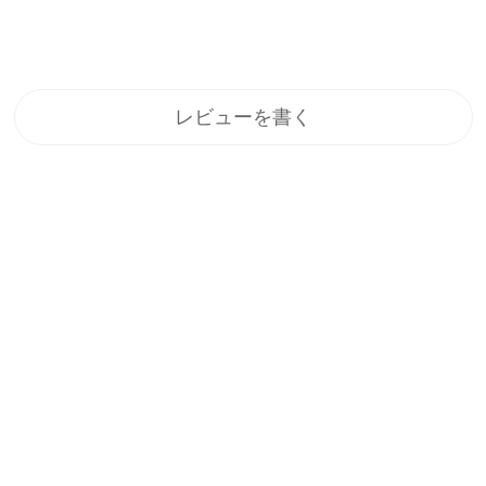
レビューを書く
登録
メルマガ登録で、うれしい特典をプレゼント！
1.すぐに使える「10%OFFクーポン」
2.新商品や特別セール、限定イベントのお知らせをいち早くお届
け