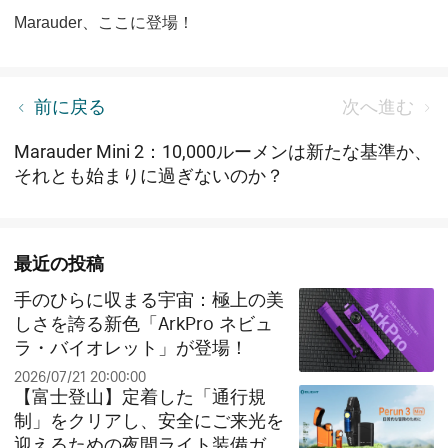
Marauder
、ここに登場！
冬の「もしも」に備える：防災の専門家が選ぶ、命
前に戻る
次へ進む
を守る防災ライト
Marauder Mini 2：10,000ルーメンは新たな基準か、
それとも始まりに過ぎないのか？
最近の投稿
手のひらに収まる宇宙：極上の美
しさを誇る新色「ArkPro ネビュ
ラ・バイオレット」が登場！
2026/07/21 20:00:00
【富士登山】定着した「通行規
制」をクリアし、安全にご来光を
迎えるための夜間ライト装備ガイ