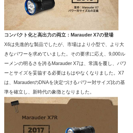
コンパクト化と高出力の両立：
Marauder X7
の登場
X6
は先進的な製品でしたが、市場はより小型で、より大
きなパワーを求めていました。その要求に応え、
9,000
ル
ーメンの明るさを誇る
Marauder X7
は、常識を覆し、パワ
ーとサイズを妥協する必要はもはやなくなりました。
X7
は、
Marauder
の
DNA
を決定づけるパワー対サイズ比の基
準を確立し、新時代の象徴となりました。