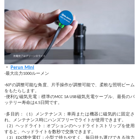
・
Perun Mini
-最大出力1000ルーメン
-60°の調整可能な角度、片手操作が調整可能で、柔軟な照明ビーム
をもたらします。
-便利な磁気充電：標準のMCC 1A USB磁気充電ケーブル、最長のバ
ッテリー寿命は4.5日間です。
-多目的：（1）メンテナンス：車両または機器に磁気的に固定さ
れ、メンテナンス時にハンズフリーでライトが使用できます。
（2）ヘッドライト：オプションのヘッドライトストリップを使用
すると、ヘッドライトを数秒で交換できます。
（3）EDC懐中電灯：小型で持ちやすく、毎日持ち運びできる強力