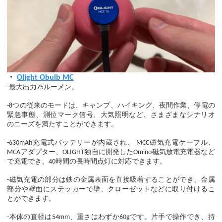
・
Olight Obulb MC
-最大出力75ルーメン。
-8つの従来のモードは、キャンプ、ハイキング、夜間作業、停電の
緊急事態、測位マーク信号、大気照明など、さまざまなシナリオ
のニーズを満たすことができます。
-630mAh充電式バッテリーが内蔵され、 MCC磁気充電ケーブル、
MCAアダプター、OLIGHT独自に開発したOmino磁気放電充電器など
で充電でき、40時間の長時間点灯に対応できます。
-磁気充電の部分は鉄の金属表面を直接吸着することができ、金属
部分や壁面にステッカーで壁、クローゼットなどに取り付けるこ
とができます。
-本体の直径は54mm、重さはわずか60gです。片手で操作でき、持