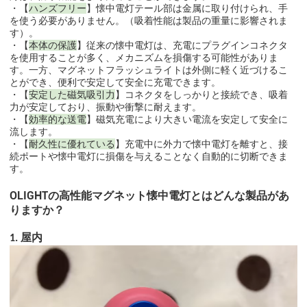
・【
ハンズフリー
】懐中電灯テール部は金属に取り付けられ、手
を使う必要がありません。（吸着性能は製品の重量に影響されま
す）。
・【
本体の保護
】従来の懐中電灯は、充電にプラグインコネクタ
を使用することが多く、メカニズムを損傷する可能性がありま
す。一方、マグネットフラッシュライトは外側に軽く近づけるこ
とができ、便利で安定して安全に充電できます。
・【
安定した磁気吸引力
】コネクタをしっかりと接続でき、吸着
力が安定しており、振動や衝撃に耐えます。
・【
効率的な送電
】磁気充電により大きい電流を安定して安全に
流します。
・【
耐久性に優れている
】充電中に外力で懐中電灯を離すと、接
続ポートや懐中電灯に損傷を与えることなく自動的に切断できま
す。
OLIGHT
の高性能
マグネット懐中電灯
とはどんな製品があ
りますか
？
屋内
1.