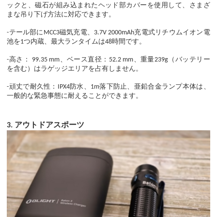
ックと、磁石が組み込まれたヘッド部カバーを使用して、さまざ
まな吊り下げ方法に対応できます。
-テール部にMCC3磁気充電、3.7V 2000mAh充電式リチウムイオン電
池を1つ内蔵、最大ランタイムは48時間です。
-高さ： 99.35 mm、ベース直径：52.2 mm、重量239g（バッテリー
を含む）はラゲッジエリアを占有しません。
-頑丈で耐久性：IPX4防水、1m落下防止、亜鉛合金ランプ本体は、
一般的な緊急事態に耐えることができます。
アウトドアスポーツ
3
.