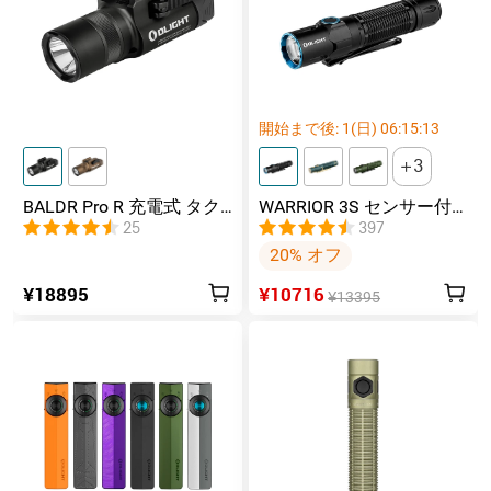
開始まで後:
1
(日)
06
:
15
:
12
3
BALDR Pro R 充電式 タク
WARRIOR 3S センサー付
ティカルライト レーザー
きタクティカルライト マ
25
397
搭載
グネット充電式 懐中電灯
20% オフ
¥18895
¥10716
¥13395