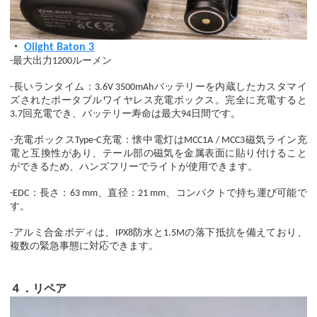
・
Olight Baton 3
-最大出力1200ルーメン
-長いランタイム：3.6V 3500mAhバッテリーを内蔵したカスタマイ
ズされたポータブルワイヤレス充電ボックス。完全に充電すると
3.7回充電でき、バッテリー寿命は最大94日間です。
-充電ボックスType-C充電：懐中電灯はMCC1A / MCC3磁気ライン充
電と互換性があり、テール部の磁気を金属表面に貼り付けること
ができるため、ハンズフリーでライトが使用できます。
-EDC：長さ：63 mm、直径：21 mm、コンパクトで持ち運び可能で
す。
-アルミ合金ボディは、IPX8防水と1.5Mの落下抵抗を備えており、
複数の緊急事態に対応できます。
４．リペア