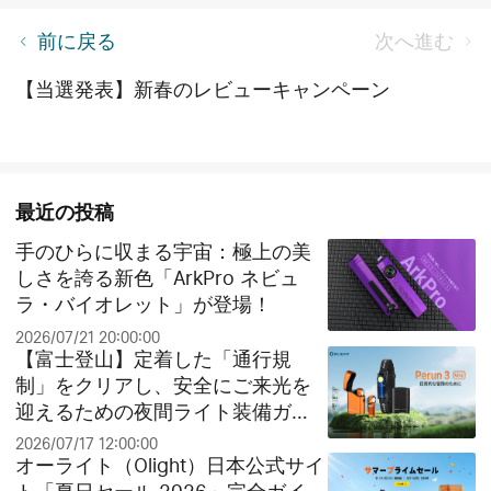
【製品比較】i3T EOSとi3T Plus、どちらを選びます
前に戻る
次へ進む
か？
【当選発表】新春のレビューキャンペーン
最近の投稿
手のひらに収まる宇宙：極上の美
しさを誇る新色「ArkPro ネビュ
ラ・バイオレット」が登場！
2026/07/21 20:00:00
【富士登山】定着した「通行規
制」をクリアし、安全にご来光を
迎えるための夜間ライト装備ガイ
ド
2026/07/17 12:00:00
オーライト（Olight）日本公式サイ