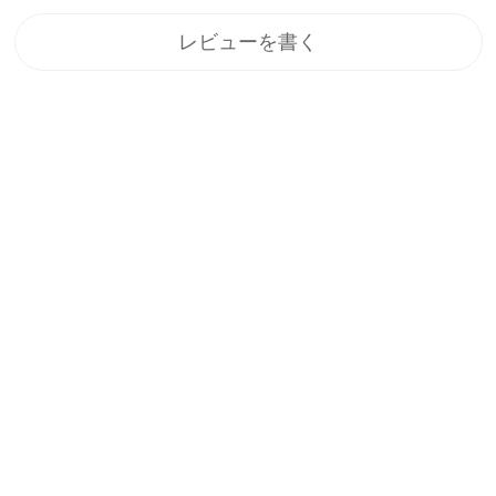
レビューを書く
登録
メルマガ登録で、うれしい特典をプレゼント！
1.すぐに使える「10%OFFクーポン」
2.新商品や特別セール、限定イベントのお知らせをいち早くお届
け