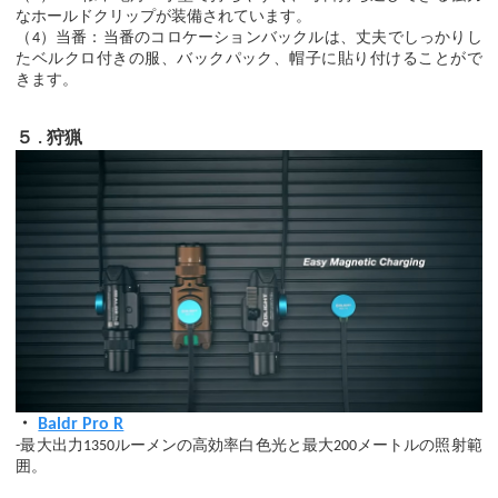
なホールドクリップが装備されています。
（4）当番：当番のコロケーションバックルは、丈夫でしっかりし
たベルクロ付きの服、バックパック、帽子に貼り付けることがで
きます。
５
狩猟
.
・
Baldr Pro R
-最大出力1350ルーメンの高効率白色光と最大200メートルの照射範
囲。