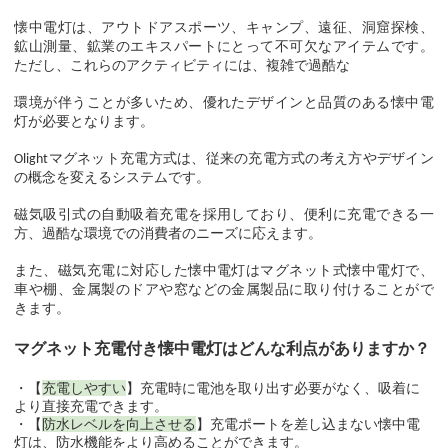
懐中電灯は、アウトドアスポーツ、キャンプ、遠征、洞窟探検、
鉱山測量、鉱業のエキスパートにとって不可欠なアイテムです。
ただし、これらのアクティビティには、複雑で過酷な
環境が伴うことが多いため、優れたデザインと品質のある懐中電
灯が必要となります。
Olightマグネット充電方式は、従来の充電方式の考え方やデザイン
の概念を変えるシステムです。
磁気吸引式の自動吸着充電を採用しており、便利に充電できる一
方、過酷な環境での消費者のニーズに応えます。
また、磁気充電に対応した懐中電灯はマグネット式懐中電灯で、
車や棚、金属製のドアや窓などの金属製品に取り付けることがで
きます。
マグネット充電付き懐中電灯は
どんな
利点がありますか？
・【
充電しやすい
】充電時に電池を取り出す必要がなく、吸着に
より直接充電できます。
・【
防水レベルを向上させる
】充電ポートを差し込まない懐中電
灯は、防水機能をより高めることができます。