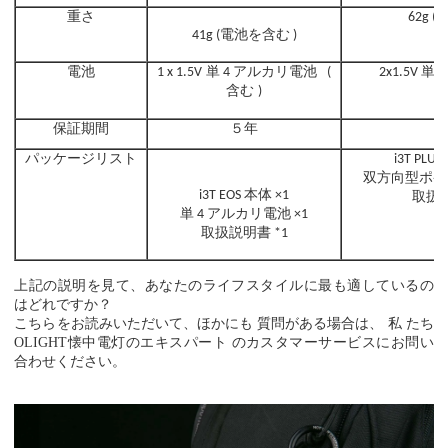
重さ
62g (
電池を含む
41g (
)
電池
単
アルカリ電池
単
1 x 1.5V
4
(
2x1.5V
4
含む
)
(
保証期間
５年
パッケージリスト
i3T
PLUS
双方向型ポケ
本体
i3T
EOS
×1
取扱
単
アルカリ電池
4
×1
取扱説明書
*1
上記の説明を見て、あなたのライフスタイルに最も適しているの
はどれですか？
こちらをお読みいただいて、ほかにも
質問がある場合は、
私
たち
OLIGHT懐中電灯のエキスパート
のカスタマーサービスにお問い
合わせください。