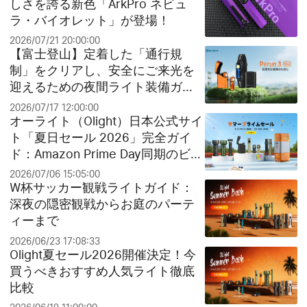
しさを誇る新色「ArkPro ネビュ
ラ・バイオレット」が登場！
2026/07/21 20:00:00
【富士登山】定着した「通行規
制」をクリアし、安全にご来光を
迎えるための夜間ライト装備ガイ
ド
2026/07/17 12:00:00
オーライト（Olight）日本公式サイ
ト「夏日セール 2026」完全ガイ
ド：Amazon Prime Day同期のビッ
グセールとお得なクリアランス祭
2026/07/06 15:05:00
り！
W杯サッカー観戦ライトガイド：
深夜の隠密観戦からお庭のパーテ
ィーまで
2026/06/23 17:08:33
Olight夏セール2026開催決定！今
買うべきおすすめ人気ライト徹底
比較