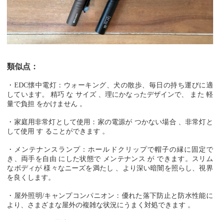
類似点：
・EDC懐中電灯：ウォーキング、犬の散歩、毎日の持ち運びに適
しています。
精巧
な
サイズ
、理にかなったデザインで、
また
軽
量で負担
をかけません
。
・家庭用非常灯として使用：家の電源が
つかない場合
、非常灯と
して使用
す
ることができます
。
・メンテナンスランプ：ホールドクリップで帽子の縁に固定で
き、両手を自由
にした状態で
メンテナンス
が
できます。スリム
なボディが
様々なニーズを満たし
、より深い暗闇を照らし、視界
を良くします。
・屋外照明/キャンプコンパニオン：優れた落下防止と防水性能に
より、さまざまな屋外の複雑な状況にうまく対処できます
。