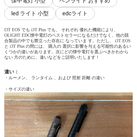
懐中電灯 小型
ペンライト おすすめ
led ライト 小型
edcライト
I3T EOS でも i3T Plus でも、 それぞれ 優れた機能により、
OLIGHT EDC懐中電灯のベストセラーになるだけでなく、他の競
合製品の中でも際立った存在に なっていま す。ただし、 i3T EOS
と i3T Plus の間には、 購入の 選択に影響を与える可能性のあるい
くつかの違いがあります。次にどの懐中電灯を選ぶべきかわから
ない 方のために、違いなどをご説明いたします！
違い：
・ルーメン、
ランタイム
、および
照射
距離
の違い
・サイズの違い