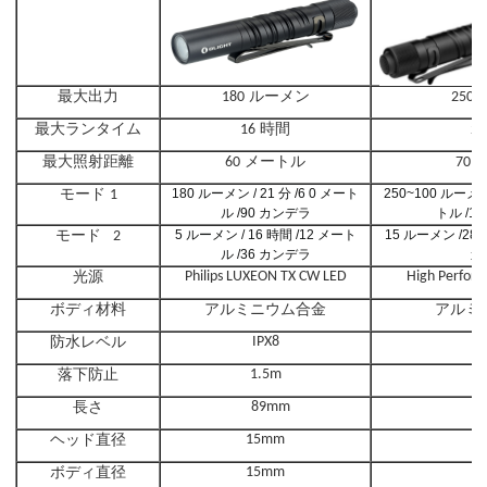
最大出力
ルーメン
180
250
最大ランタイム
時間
16
28
最大照射距離
メートル
60
70
モード
180
ルーメン
/
21
分
/6
0
メート
250~100
ルーメ
1
ル
/90
カンデラ
トル
/12
モード
5
ルーメン
/
16
時間
/12
メート
15
ルーメン
/28
2
ル
/36
カンデラ
カ
光源
Philips LUXEON TX CW LED
High Perfor
ボディ材料
アルミニウム合金
アルミ
防水レベル
IPX8
落下防止
1.5m
長さ
89mm
1
ヘッド直径
15mm
1
ボディ直径
15mm
1