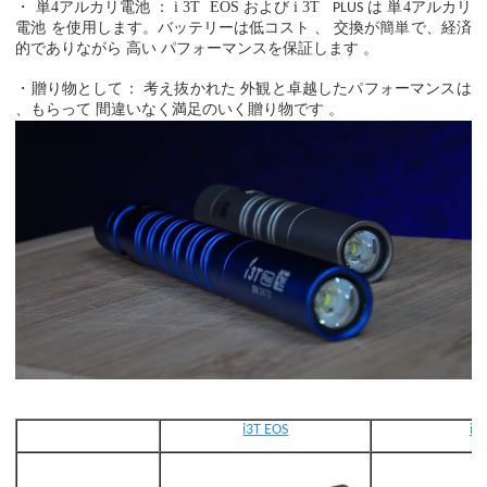
・
単
4アルカリ電池
：
i
3T
EOS
および
i
3T
は
単
4アルカリ
PLUS
電池
を使用します。バッテリーは低コスト
、
交換が簡単で、経済
的でありながら
高い
パフォーマンスを保証します
。
・贈り物として：
考え抜かれた
外観と卓越したパフォーマンスは
、もらって
間違いなく満足のいく贈り物です
。
i3T EOS
i3