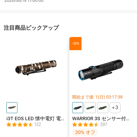
2026/06/19 11:00:00
注目商品ピックアップ
-20%
開始まで後:
1
(日)
03
:
17
:
37
3
i3T EOS LED 懐中電灯 電
WARRIOR 3S センサー付
池式
きタクティカルライト マ
122
397
グネット充電式 懐中電灯
20% オフ