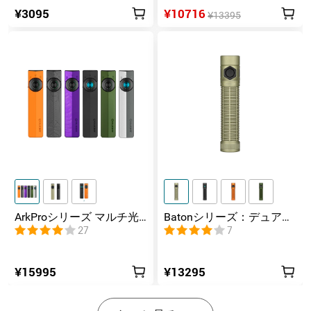
¥3095
¥10716
¥13395
ArkProシリーズ マルチ光
Batonシリーズ：デュアル
源薄型フラッシュライト
スイッチ搭載の高ルーメ
27
7
ンコンパクトEDC懐中電灯
¥15995
¥13295