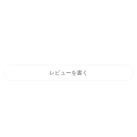
レビューを書く
登録
メルマガ登録で、うれしい特典をプレゼント！
1.すぐに使える「10%OFFクーポン」
2.新商品や特別セール、限定イベントのお知らせをいち早くお届