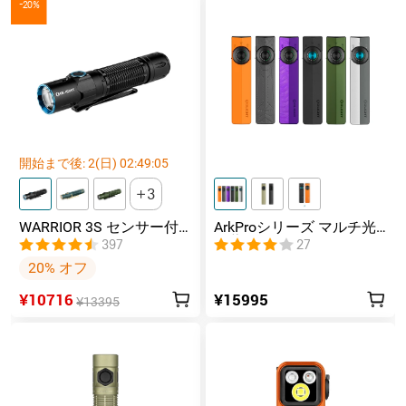
-20%
開始まで後:
2
(日)
02
:
49
:
04
3
WARRIOR 3S センサー付
ArkProシリーズ マルチ光
きタクティカルライト マ
源薄型フラッシュライト
397
27
グネット充電式 懐中電灯
20% オフ
¥10716
¥15995
¥13395