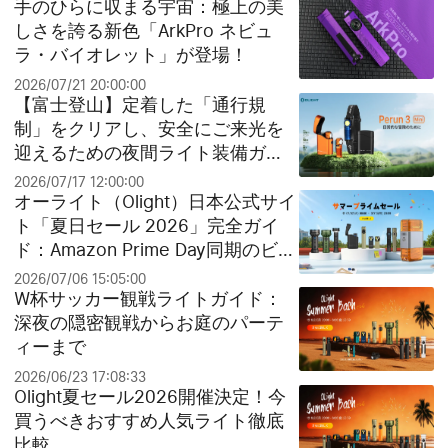
手のひらに収まる宇宙：極上の美
しさを誇る新色「ArkPro ネビュ
ラ・バイオレット」が登場！
2026/07/21 20:00:00
【富士登山】定着した「通行規
制」をクリアし、安全にご来光を
迎えるための夜間ライト装備ガイ
ド
2026/07/17 12:00:00
オーライト（Olight）日本公式サイ
ト「夏日セール 2026」完全ガイ
ド：Amazon Prime Day同期のビッ
グセールとお得なクリアランス祭
2026/07/06 15:05:00
り！
W杯サッカー観戦ライトガイド：
深夜の隠密観戦からお庭のパーテ
ィーまで
2026/06/23 17:08:33
Olight夏セール2026開催決定！今
買うべきおすすめ人気ライト徹底
比較