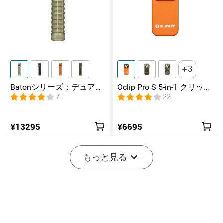
3
Batonシリーズ：デュアル
Oclip Pro S 5-in-1 クリップ
スイッチ搭載の高ルーメ
式懐中電灯 UV & RGB 5光
7
22
ンコンパクトEDC懐中電灯
源搭載 充電式ミニライト
¥13295
¥6695
-20%
もっと見る