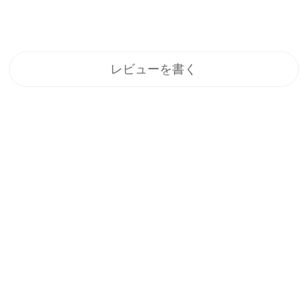
レビューを書く
登録
メルマガ登録で、うれしい特典をプレゼント！
1.すぐに使える「10%OFFクーポン」
2.新商品や特別セール、限定イベントのお知らせをいち早くお届
け