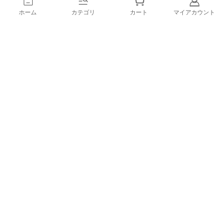
ホーム
カテゴリ
カート
マイアカウント
登録
メルマガ登録で、うれしい特典をプレゼント！
1.すぐに使える「10%OFFクーポン」
2.新商品や特別セール、限定イベントのお知らせをいち早くお届
け