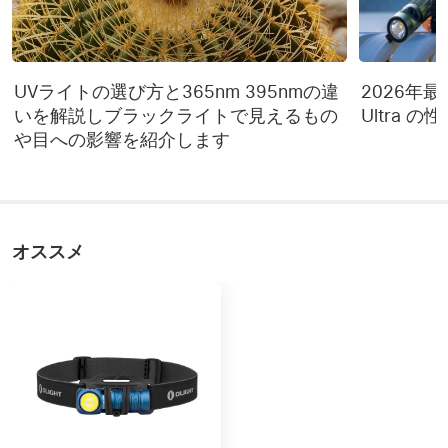
バッテリー
ウムポリマー電池（内
蔵）
4.84in / 123mm（折りた
本体サイズ
たみ様）*1.38in / 
UVライトの選び方と365nm 395nmの違
2026年最新 
35mm*2.01in / 51mm
いを解説しブラックライトで見えるもの
Ultra 
や目への影響を紹介します
6.35oz / 180g（バッテリ
重量
ーを含む）
商品素材
ABSプラスチック+磁性鋼
クールホワイト
オススメ
LED
COB（6500K） クールホ
ワイトLED（6500K）
製品保証
２年
パッケージ内容一覧
Swivel（バッテリー内
内容1
蔵）x 1