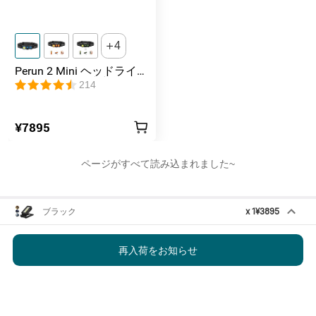
内容2
USBA-C充電ケーブルx1 
4
内容3
取扱説明書x1
Perun 2 Mini ヘッドライト
1100ルーメン 懐中電灯
214
¥7895
ページがすべて読み込まれました~
ブラック
x
1
¥3895
Swivel COB 作業灯
¥3895
再入荷をお知らせ
在庫切れ