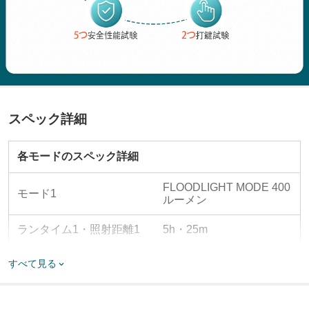
スペック詳細
各モードのスペック詳細
FLOODLIGHT MODE 400
モード1
ルーメン
ランタイム1・照射距離1
5h・25m
FLOODLIGHT MODE 160
すべて見る
モード2
ルーメン
ランタイム2・照射距離2
9h・15m