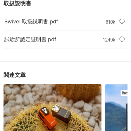
取扱説明書
FLOODLIGHT MODE 12
モード3
ルーメン
Swivel 取扱説明書.pdf
810
k
ランタイム3・照射距離3
90h・5m
試験所認定証明書.pdf
1249
k
FLASHLIGHT MODE 200
モード4
ルーメン
ランタイム4・照射距離4
5h・80m
FLASHLIGHT MODE 50
モード5
関連文章
ルーメン
ランタイム5・照射距離5
27h・35m
商品仕様一覧
商品名
Swivel COB作業灯
3.7V2600mAh充電式リチ