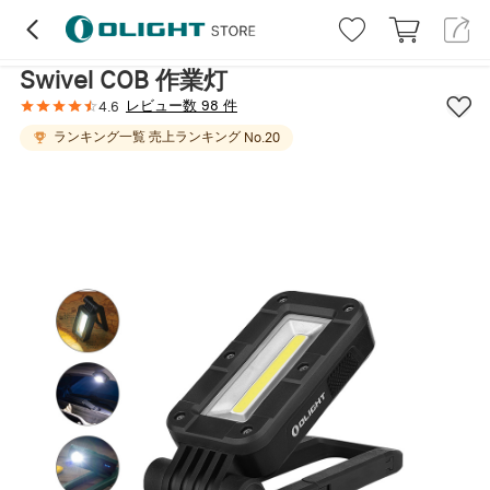
ハイライト
レビュー (98)
詳細
仕様
Swivel COB 作業灯
レビュー数 98 件
4.6
ランキング一覧
売上ランキング
No.
20