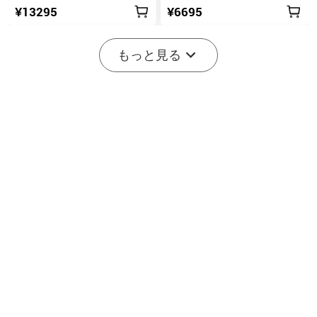
¥13295
¥6695
もっと見る
2
7
Marauder Mini 2 10000LM
Seeker 4 Pro TYPE-C 4600
災害対応 デュアルビーム
ルーメン高出力EDCライト
11
202
LED懐中電灯
IPX8防水
¥34995
¥15995