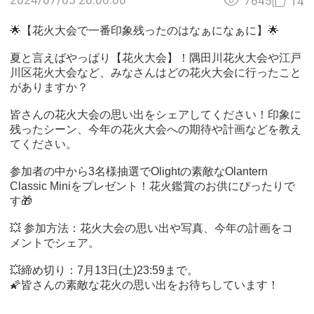
7645
14
🌟
【花火大会で一番印象残ったのはなぁになぁに】
🌟
夏と言えばやっぱり【花火大会】！隅田川花火大会や江戸
川区花火大会など、みなさんはどの花火大会に行ったこと
がありますか？
皆さんの花火大会の思い出をシェアしてください！印象に
残ったシーン、今年の花火大会への期待や計画などを教え
てください。
参加者の中から3名様抽選でOlightの素敵なOlantern
Classic Miniをプレゼント！花火鑑賞のお供にぴったりで
す
🎁
💥
参加方法：花火大会の思い出や写真、今年の計画をコ
メントでシェア。
💥
締め切り：7月13日(土)23:59まで。
🌠
皆さんの素敵な花火の思い出をお待ちしています！