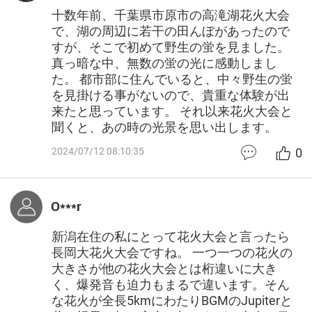
十数年前、千葉県市原市の高滝湖花火大会
で、湖の周辺に若干の田んぼがあったので
すが、そこで初めて野生の蛍を見ました。
真っ暗な中、無数の蛍の光に感動しまし
た。 都市部に住んでいると、中々野生の蛍
を見掛ける事がないので、貴重な体験が出
来たと思っています。 それ以来花火大会と
聞くと、あの時の光景を思い出します。
0
2024/07/12 08:10:35
O***r
新潟在住の私にとって花火大会と言ったら
長岡大花火大会ですね。 一つ一つの花火の
大きさが他の花火大会とは桁違いに大き
く、爆発音も迫力もまるで違います。そん
な花火が全長5kmにわたりBGMのJupiterと