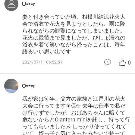
U***r
妻と付き合っていた頃、相模川納涼花火大
会で浴衣で花火を見ようとしたら、雨に降
られながらの観覧になってしまいました。
花火は最後まで見ましたが、びしょ濡れの
浴衣を着て笑いながら帰ったことは、毎年
語るいい思い出です
0
2024/07/11 06:52:51
O***r
我が家は毎年、父方の家族と江戸川の花火
大会に行ってます🎇😊✨ 去年は仕事で私だ
け行けずでしたが、おばあちゃんに暗くて
危ないからとOlantern miniを託し、持って行
ってもらいました🎶 しっかり使ってくれて
いて、姪っ子も気に入ったみたいで持って