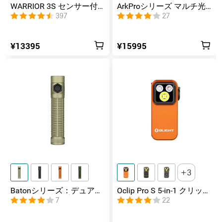
WARRIOR 3S センサー付
ArkProシリーズ マルチ光
きタクティカルライト マ
源薄型フラッシュライト
397
27
グネット充電式 懐中電灯
¥13395
¥15995
3
Batonシリーズ：デュアル
Oclip Pro S 5-in-1 クリップ
スイッチ搭載の高ルーメ
式懐中電灯 UV & RGB 5光
7
22
ンコンパクトEDC懐中電灯
源搭載 充電式ミニライト