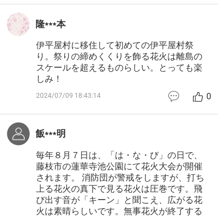
隆***本
伊平屋村に移住して初めての伊平屋村祭
り。祭りの締めくくりを飾る花火は離島の
スケールを超えるものらしい。とっても楽
しみ！
0
2024/07/09 18:43:14
飯***明
毎年８月７日は、「は・な・び」の日で、
藤枝市の蓮華寺池公園にて花火大会が開催
されます。 消防団が警戒をしますが、打ち
上る花火の真下で見る花火は圧巻です。飛
び出す音が「キーン」と聞こえ、広がる花
火は素晴らしいです。無事花火が終了する