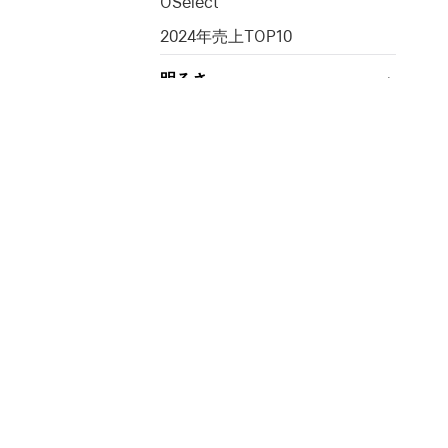
OSelect
2024年売上TOP10
明るさ
0~1000lm
1001~2000lm
2001~3000lm
3000lm以上
電源
充電式
電池式
単価
メルマガ登録
・すぐに使える
-
・新商品や特