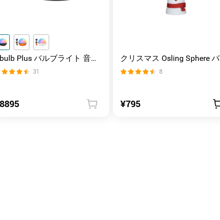
bulb Plus バルブライト 音楽
クリスマス Osling Sphere バル
リズムに合わせて点灯 雰囲気
ブライト用
31
8
づくり
8895
¥795