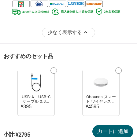
少なく表示する
おすすめのセット品
USB-A - USB-C
Obounds スマー
ケーブル 0.8メ
ト ワイヤレス マ
ートル
ルチプロトコル
¥395
¥4595
ゲートウェイ
力一トに追加
小計
:
¥2795