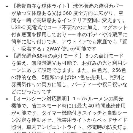
【携帯自在な球体ライト】 球体構造の透明カバー
が放つ立体感ある光は 360 度全方向に広がり、空
間を一瞬で高級感あるインテリア空間に変えます。
USB-C 充電式でコード不要なのに加え、マグネット
付き底面を採用しており —— 車のボディや冷蔵庫に
簡単に貼り付けでき、アウトドアでも家庭でも「置
く・吸着する」2WAY 使いが可能です
【調光調色&8種の点灯モード 】 8つの点灯モード
を備え、無段階調光も可能で、お好みの光と利用シ
ーンに応じて設定できます。また、白色光、256色
の静的な色、5種類のまばゆい色を提供し、照明と
雰囲気作りの両方に適し、パーティーや祝日祝いな
どにぴったりです
【オールシーン対応照明】 1～75 ルーメンの調光
機能で、省エネモード時には最大 40 時間連続使用
が可能です。タイマー機能付きスイッチと自動シー
ン設定を連動させ、読書用ライトからベッドサイド
照明、車内アンビエントライト、停電時の防災灯ま