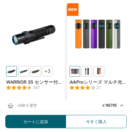
してください。他のアプリではデバイスを正常に追加できません。
内容1
球体 x 1
内容2
MCC 1A x 1
内容3
接着剤付き金属バッジ x 1
内容4
ユーザーマニュアル x 1
照明モード
ホワイトライトハイ
 75~25ルーメン
3
レッドフラッシュハイ
 12~4ルーメン
WARRIOR 3S センサー付
ArkProシリーズ マルチ光
きタクティカルライト マ
源薄型フラッシュライト
397
27
グネット充電式 懐中電灯
仕様
¥13395
¥15995
USB-C 星空
x
1
¥2795
高さ
2.15インチ/54.5 mm
Sphere バルブライト 無段階調光
¥2795
本体直径
2.36インチ/60 mm
カートに追加
今すぐ購入