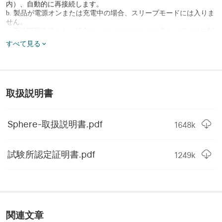
イム
内）、自動的に再接続します。
b. 製品が電源オンまたは充電中の場合、スリープモードには入りま
カラーライトハイ
 18~6ルーメン
せん。
c. 長時間再接続しない場合は、デバイスリストに戻り、デバイス制
御ページに再度入るか、画面を下に引っ張ってデバイスの状態を更
レッドフラッシュローラ
すべて見る
20時間
新してください。
ンタイム
2. 製品が制御範囲内にあるか確認してください。
a. 電話が製品から遠すぎるとブルートゥースが切断されます。範囲
レッドフラッシュロー
 0.5ルーメン
内に戻ると自動的に再接続します。
（範囲は環境によりますが、場
所で約10メートルです）
取扱説明書
3. ユーザーがアプリを終了またはアンインストールすると、Sphere
レッドフラッシュハイラ
 370+360分
が切断されます。 アプリを再度開く（または再インストールして同
ンタイム
じアカウントにログイン）と、再接続に10〜60秒かかる場合があり
ます。
Sphere-取扱説明書.pdf
1648
k
レッドライトローランタ
4. ブルートゥースがオフになっているか確認してください。
 16時間
イム
a. 電話のブルートゥース
がオフの場合、Sphereは制御できません。
ブルートゥース
をオンにすると（10秒以内）、自動的に再接続しま
試験所認定証明書.pdf
1249
k
レッドライトロー
 0.5ルーメン
す。
5. ネットワークが安定しているか確認してください。
a. ネットワークが不安定または利用できない場合、製品が切断され
レッドライトハイランタ
120+180分
ます。ネットワークが復旧すると自動的に再接続します。
イム
6. 製品のバッテリーが十分であることを確認してください。
a. 電量
が1%未満の場合
は、製品の電源が切られ、ブルートゥース
レッドライトハイ
12~4ルーメン
接続が切断されます。再接続するには、少なくとも5%まで充電し
関連文章
てください。