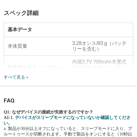
スペック詳細
基本データ
3.28オンス/93 g（バッテ
本体質量
リーを含む）
内蔵3.7V 700mAh充電式
互換性のあるバッテリー
リチウムイオンバッテリ
ー
すべて見る
照明レベル
FAQ
カラーライトローランタ
13時間
イム
Q1: なぜデバイスの接続が失敗するのですか？
A1:
1. デバイスがスリープモードになっていないか確認してくださ
カラーライトロー
1ルーメン
い。
a. 製品が30分以上オフになっていると、スリープモードに入り、ブ
カラーライトハイランタ
ルートゥース
が切断されます。手動で製品をオンにすると（10秒以
 90+130分