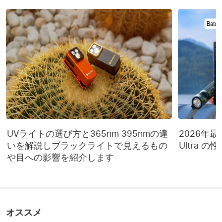
7. 各Sphereは同時に1つのアカウントにしか追加できません。 別の
ホワイトライトローラン
40時間
アカウントがSphereを追加すると、前のアカウントから切断されま
タイム
す。
ホワイトライトロー
  1ルーメン
Q2: なぜデバイスの追加が失敗するのですか？
A2:
1. Sphereがペアリングモードになっていることを確認してくだ
ホワイトライトハイラン
さい（点滅する青い色で表示されます）。
100+150分
タイム
２．Sphereは3分間ペアリングモードのままです。この時間内にプロ
セスを完了してください。
３．
追加が失敗した場合は、Sphereをリセットしてペアリングモー
商品仕様一覧
ドにし、再度試してください。
４．複数回の試行が失敗した場合は、カスタマーサポートに連絡し
最大出力
75ルーメン
てください。
５．
複数の製品を同時に追加する場合、プロセスは1つずつ行わ
れ、タイムアウトが発生する可能性があります。一度に5台以上の
耐衝撃
1.5m
UVライトの選び方と365nm 395nmの違
2026年最新 
デバイスを追加しないことをお勧めします。接続に失敗したデバイ
いを解説しブラックライトで見えるもの
Ultra 
スがある場合は、再度試してください。
高性能ホワイトおよび
や目への影響を紹介します
６．
同時に2台のモバイルデバイスを同じSphereに接続しないでくだ
LED
RGB LED
さい。これにより、追加プロセスが失敗します。
Q3: なぜペアリング中にデバイスが見つからないのですか？
防水規格
IP56
A3:
1. デバイスが見つからない場合は、Sphereをリセットしてペア
リングモードにし、アプリのデバイスリストから再度追加してみて
パッケージ内容一覧
ください。
オススメ
２．OlightアプリまたはOlight Hubアプリを使用していることを確認