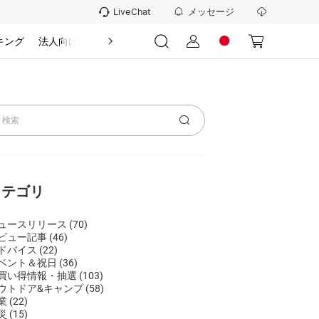
メッセージ
LiveChat
キング
法人向け
情報
カテゴリ
ュースリリース
(70)
ビュー記事
(46)
ドバイス
(22)
ベント＆祝日
(36)
買い得情報・抽選
(103)
ウトドア&キャンプ
(58)
業
(22)
災
(15)