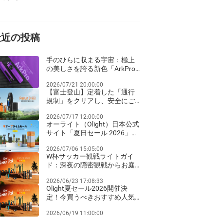
最近の投稿
手のひらに収まる宇宙：極上
の美しさを誇る新色「ArkPro
ネビュラ・バイオレット」が
2026/07/21 20:00:00
登場！
【富士登山】定着した「通行
規制」をクリアし、安全にご
来光を迎えるための夜間ライ
2026/07/17 12:00:00
ト装備ガイド
オーライト（Olight）日本公式
サイト「夏日セール 2026」完
全ガイド：Amazon Prime Day
2026/07/06 15:05:00
同期のビッグセールとお得な
W杯サッカー観戦ライトガイ
クリアランス祭り！
ド：深夜の隠密観戦からお庭
のパーティーまで
2026/06/23 17:08:33
Olight夏セール2026開催決
定！今買うべきおすすめ人気
ライト徹底比較
2026/06/19 11:00:00