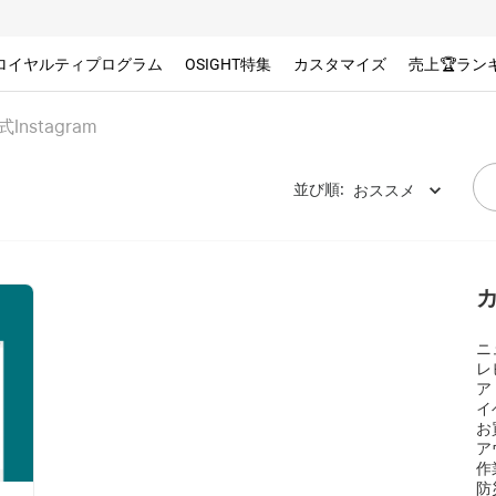
ロイヤルティプログラム
OSIGHT特集
カスタマイズ
売上🏆ラン
式Instagram
並び順
:
おススメ
ニ
レ
ア
イ
お
ア
作
防