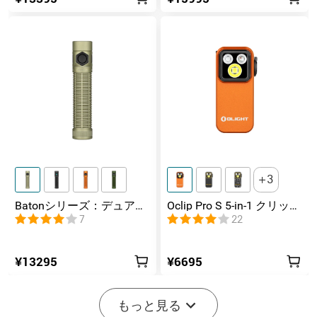
3
Batonシリーズ：デュアル
Oclip Pro S 5-in-1 クリップ
スイッチ搭載の高ルーメ
式懐中電灯 UV & RGB 5光
7
22
ンコンパクトEDC懐中電灯
源搭載 充電式ミニライト
¥13295
¥6695
もっと見る