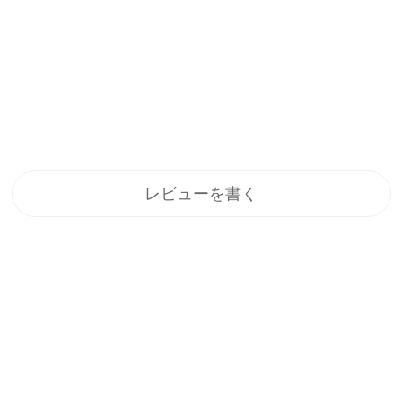
レビューを書く
登録
メルマガ登録で、うれしい特典をプレゼント！
1.すぐに使える「10%OFFクーポン」
2.新商品や特別セール、限定イベントのお知らせをいち早くお届