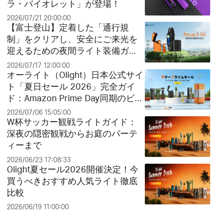
ラ・バイオレット」が登場！
2026/07/21 20:00:00
【富士登山】定着した「通行規
制」をクリアし、安全にご来光を
迎えるための夜間ライト装備ガイ
ド
2026/07/17 12:00:00
オーライト（Olight）日本公式サイ
ト「夏日セール 2026」完全ガイ
ド：Amazon Prime Day同期のビッ
グセールとお得なクリアランス祭
2026/07/06 15:05:00
り！
W杯サッカー観戦ライトガイド：
深夜の隠密観戦からお庭のパーテ
ィーまで
2026/06/23 17:08:33
Olight夏セール2026開催決定！今
買うべきおすすめ人気ライト徹底
比較
2026/06/19 11:00:00