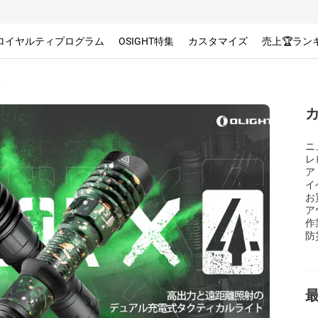
ロイヤルティプログラム
OSIGHT特集
カスタマイズ
売上🏆ラン
介
ニ
レ
ア
イ
お
ア
作
防