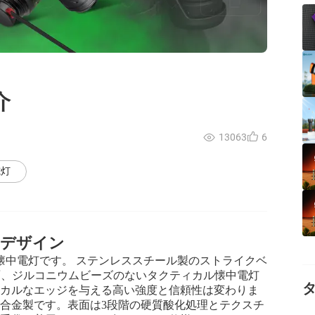
介
13063
6
電灯
デザイン
ィカル懐中電灯です。 ステンレススチール製のストライクベ
面、ジルコニウムビーズのないタクティカル懐中電灯
ィカルなエッジを与える高い強度と信頼性は変わりま
合金製です。表面は3段階の硬質酸化処理とテクスチ