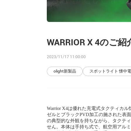
WARRIOR X 4のご紹
2023/11/17 11:00:00
olight新製品
スポットライト 懐中
Warrior X4は優れた充電式タクテ
ゼルとブラックPVD加工の施された表
の典型的な外観を持ちながら、タクテ
せん。本体は手持ち式で、航空用アルミ