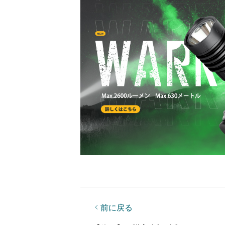
前に戻る
【NEW】Baton 4&Baton 4 Premi