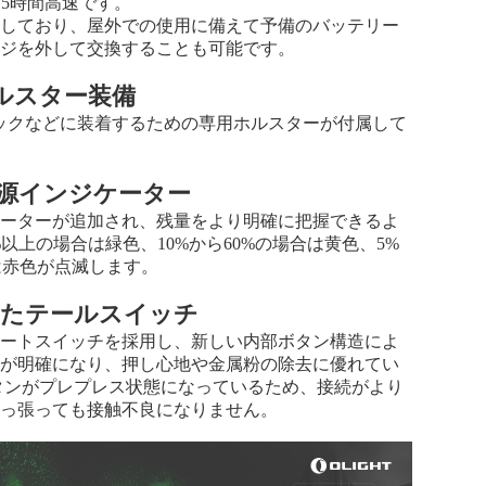
.5時間高速です。
mAhを使用しており、屋外での使用に備えて予備のバッテリー
ネジを外して交換することも可能です。
ルスター装備
ックパックなどに装着するための専用ホルスターが付属して
電源インジケーター
ジケーターが追加され、残量をより明確に把握できるよ
以上の場合は緑色、10%から60%の場合は黄色、5%
は赤色が点滅します。
れたテールスイッチ
ュートスイッチを採用し、新しい内部ボタン構造によ
別が明確になり、押し心地や金属粉の除去に優れてい
タンがプレプレス状態になっているため、接続がより
引っ張っても接触不良になりません。