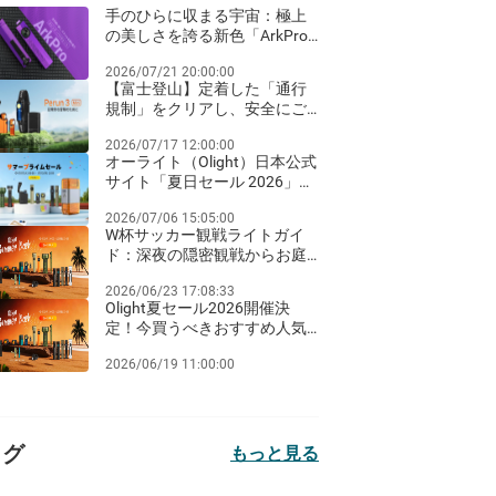
手のひらに収まる宇宙：極上
の美しさを誇る新色「ArkPro
ネビュラ・バイオレット」が
2026/07/21 20:00:00
登場！
【富士登山】定着した「通行
規制」をクリアし、安全にご
来光を迎えるための夜間ライ
2026/07/17 12:00:00
ト装備ガイド
オーライト（Olight）日本公式
サイト「夏日セール 2026」完
全ガイド：Amazon Prime Day
2026/07/06 15:05:00
同期のビッグセールとお得な
W杯サッカー観戦ライトガイ
クリアランス祭り！
ド：深夜の隠密観戦からお庭
のパーティーまで
2026/06/23 17:08:33
Olight夏セール2026開催決
定！今買うべきおすすめ人気
ライト徹底比較
2026/06/19 11:00:00
タグ
もっと見る