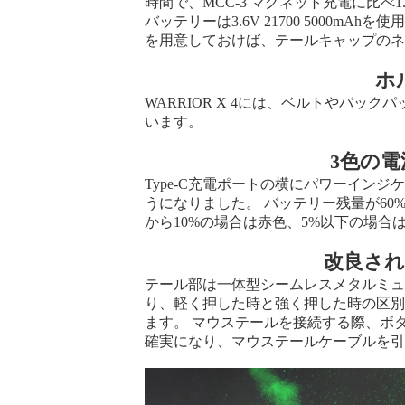
時間で、MCC-3 マグネット充電に比べ1
バッテリーは3.6V 21700 5000
を用意しておけば、テールキャップの
ホ
WARRIOR X 4には、ベルトやバ
います。
3色の
Type-C充電ポートの横にパワーイン
うになりました。 バッテリー残量が60%
から10%の場合は赤色、5%以下の場合
改良さ
テール部は一体型シームレスメタルミ
り、軽く押した時と強く押した時の区
ます。 マウステールを接続する際、ボ
確実になり、マウステールケーブルを