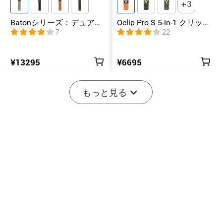
3
Batonシリーズ：デュアル
Oclip Pro S 5-in-1 クリップ
スイッチ搭載の高ルーメ
式懐中電灯 UV & RGB 5光
7
22
ンコンパクトEDC懐中電灯
源搭載 充電式ミニライト
¥13295
¥6695
-20%
もっと見る
開始まで後:
1
(日)
22
:
30
:
02
2
8
Marauder Mini 2 10000LM
Seeker 4 Pro TYPE-C 4600
災害対応 デュアルビーム
ルーメン高出力EDCライト
11
202