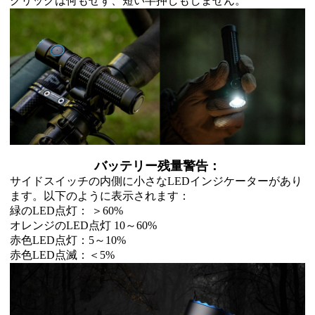
クリックは何もせず、短い半押しもしません。
バッテリー残量警告：
サイドスイッチの内側に小さなLEDインジケーターがあり
ます。以下のように表示されます：
緑のLED点灯： ＞60%
オレンジのLED点灯 10～60%
赤色LED点灯：5～10%
赤色LED点滅：＜5%