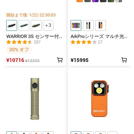
開始まで後:
1
(日)
22
:
30
:
02
3
WARRIOR 3S センサー付
ArkProシリーズ マルチ光
きタクティカルライト マ
源薄型フラッシュライト
397
27
グネット充電式 懐中電灯
20% オフ
¥10716
¥15995
¥13395