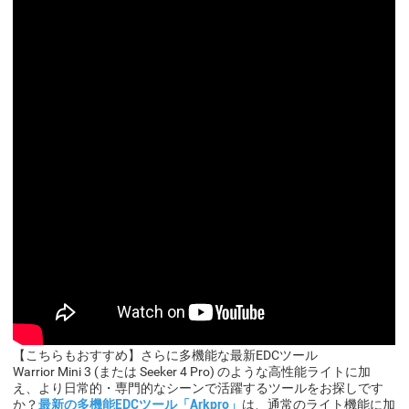
【こちらもおすすめ】さらに多機能な最新EDCツール
Warrior Mini 3 (または Seeker 4 Pro) のような高性能ライトに加
え、より日常的・専門的なシーンで活躍するツールをお探しです
か？
最新の多機能EDCツール「Arkpro」
は、通常のライト機能に加