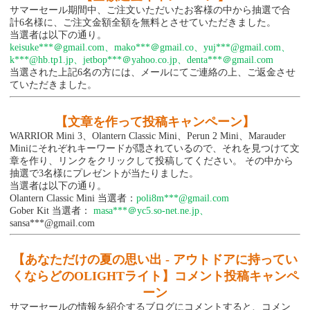
サマーセール期間中、ご注文いただいたお客様の中から抽選で合
計6名様に、ご注文金額全額を無料とさせていただきました。
当選者は以下の通り。
keisuke***＠gmail.com、mako***＠gmail.co、yuj***@gmail.com、
k***@hb.tp1.jp、jetbop***＠yahoo.co.jp、denta***＠gmail.com
当選された上記6名の方には、メールにてご連絡の上、ご返金させ
ていただきました。
【文章を作って投稿キャンペーン】
WARRIOR Mini 3、Olantern Classic Mini、Perun 2 Mini、Marauder
Miniにそれぞれキーワードが隠されているので、それを見つけて文
章を作り、リンクをクリックして投稿してください。 その中から
抽選で3名様にプレゼントが当たりました。
当選者は以下の通り。
Olantern Classic Mini 当選者：
poli8m***@gmail.com
Gober Kit 当選者：
masa***＠yc5.so-net.ne.jp、
sansa***@gmail.com
【あなただけの夏の思い出 - アウトドアに持ってい
くならどのOLIGHTライト】コメント投稿キャンペ
ーン
サマーセールの情報を紹介するブログにコメントすると、コメン