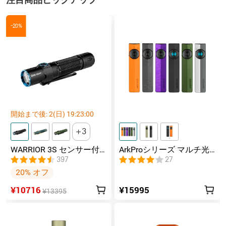
-20%
開始まで後:
2
(日)
19
:
23
:
00
3
WARRIOR 3S センサー付
ArkProシリーズ マルチ光
きタクティカルライト マ
源薄型フラッシュライト
397
27
グネット充電式 懐中電灯
20% オフ
¥10716
¥15995
¥13395