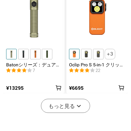
3
Batonシリーズ：デュアル
Oclip Pro S 5-in-1 クリップ
スイッチ搭載の高ルーメ
式懐中電灯 UV & RGB 5光
7
22
ンコンパクトEDC懐中電灯
源搭載 充電式ミニライト
¥13295
¥6695
-20%
もっと見る