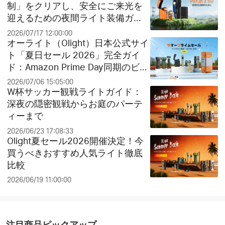
制」をクリアし、安全にご来光を
迎えるための夜間ライト装備ガイ
ド
2026/07/17 12:00:00
オーライト（Olight）日本公式サイ
ト「夏日セール 2026」完全ガイ
ド：Amazon Prime Day同期のビッ
グセールとお得なクリアランス祭
2026/07/06 15:05:00
り！
W杯サッカー観戦ライトガイド：
深夜の隠密観戦からお庭のパーテ
ィーまで
2026/06/23 17:08:33
Olight夏セール2026開催決定！今
買うべきおすすめ人気ライト徹底
比較
2026/06/19 11:00:00
注目商品ピックアップ