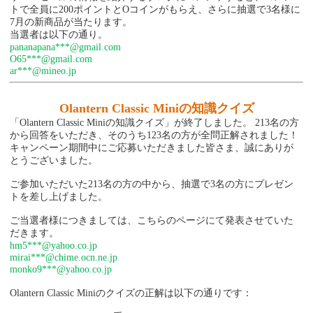
トで全員に200ポイントとOコインがもらえ、さらに抽選で3名様に
7月の新商品が当たります。
当選者は以下の通り。
pananapana***@gmail.com
O65***@gmail.com
ar***@mineo.jp
Olantern Classic Mini
の知識クイズ
「Olantern Classic Miniの知識クイズ」が終了しました。 213名の方
から回答をいただき、そのうち123名の方が全問正解されました！
キャンペーン期間中にご応募いただきました皆さま、誠にありが
とうございました。
ご参加いただいた213名の方の中から、抽選で3名の方にプレゼン
トを差し上げました。
ご当選者様につきましては、こちらのページにて発表させていた
だきます。
hm5***@yahoo.co.jp
mirai***@chime.ocn.ne.jp
monko9***@yahoo.co.jp
Olantern Classic Miniのクイズの正解は以下の通りです：