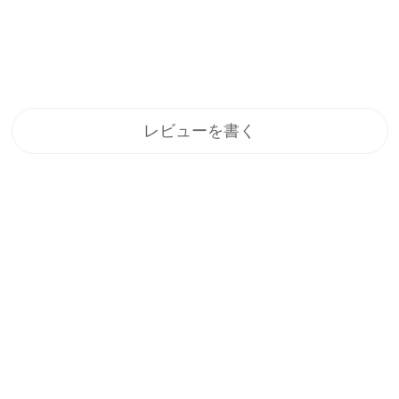
レビューを書く
登録
メルマガ登録で、うれしい特典をプレゼント！
1.すぐに使える「10%OFFクーポン」
2.新商品や特別セール、限定イベントのお知らせをいち早くお届
け