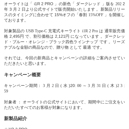
i1R 2 PRO
2
オーライトは「
」の新色「
ダークレッド
」版を
202
3
年
月
2
日より公式サイトで販売開始いたします
。新製品リリー
15%
スのタイミングに合わせて
オフの「春割
15%OFF
」を開催し
ております。
対象製品の
USB Type-C
充電式キーライト
i1R 2 Pro
は
通常販売価
2,495
2,121
格
円
で、割引価格は
円
になっています
。ダークレッ
ド・ブルー・オレンジ・ブラック四色ラインナップ
です
。リーズ
ナブルな金額の商品なので、贈り物
として
最適
です。
それでは、今回の新商品とキャンペーンの詳細をご案内させてい
ただきたいと思います。
キャンペーン概要
)20
キャンペーン期間：
3
月
2
日
(
水
:
00
～
3
月
31
日
(
木
)2
3
:
59
対象者
：
オーライトの公式サイトにおいて、期間中にご注文をい
ただいたすべてのお客様が対象になります。
新製品紹介