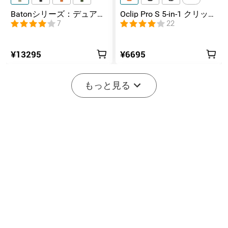
Batonシリーズ：デュアル
Oclip Pro S 5-in-1 クリップ
スイッチ搭載の高ルーメ
式懐中電灯 UV & RGB 5光
7
22
ンコンパクトEDC懐中電灯
源搭載 充電式ミニライト
¥13295
¥6695
-20%
もっと見る
開始まで後:
2
(日)
14
:
37
:
24
2
8
Marauder Mini 2 10000LM
Seeker 4 Pro TYPE-C 4600
災害対応 デュアルビーム
ルーメン高出力EDCライト
11
202
LED懐中電灯
IPX8防水
20% オフ