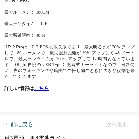
☆i1R 2 PRO
最大ルーメン：
180LM
最大ランタイム：
12H
最大照射距離：
48
M
i1R 2 Pro
は
i1R 2 EOS
の改良版であり、最大明るさが
20%
アップ
して
180
ルーメンで、最大照射距離が
20%
アップして
48
メート
ルで、最大ランタイムが
100%
アップして
12
時間となっていま
す。
Olight
自慢の
USB Type-C
充電式キーライトなので、日常使
い、夜のウォーキングや暗闇での探し物のときに大きな役割を果
たしてくれ
ます
。
詳しい情報は
こちら
懐中電灯の安全な使用方法
前に戻る
次へ進む
単3電池、単4電池ライト