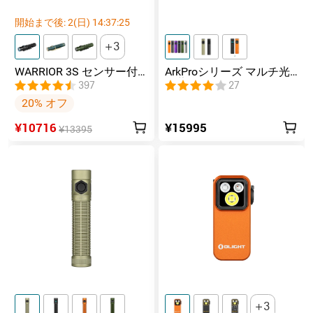
開始まで後:
2
(日)
14
:
37
:
24
3
WARRIOR 3S センサー付
ArkProシリーズ マルチ光
きタクティカルライト マ
源薄型フラッシュライト
397
27
グネット充電式 懐中電灯
20% オフ
¥10716
¥15995
¥13395
3