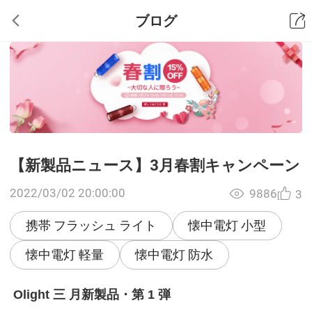
ブログ
【新製品ニュース】3月春割キャンペーン
2022/03/02 20:00:00
9886
3
携帯 フラッシュ ライト
懐中電灯 小型
懐中電灯 軽量
懐中電灯 防水
Olight
三
月新製品・第
1
弾