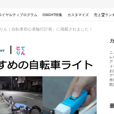
ロイヤルティプログラム
OSIGHT特集
カスタマイズ
売上🏆ラン
「じてりん｜自転車初心者輪行計画」に掲載されました！
ニ
レ
ア
イ
お
ア
作
防