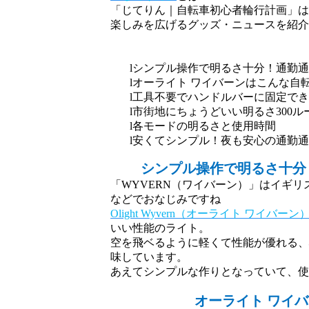
「じてりん｜自転車初心者輪行計画」
楽しみを広げるグッズ・ニュースを紹
l
シンプル操作で明るさ十分！通勤
l
オーライト ワイバーンはこんな自
l
工具不要でハンドルバーに固定で
l
市街地にちょうどいい明るさ300ル
l
各モードの明るさと使用時間
l
安くてシンプル！夜も安心の通勤
シンプル操作で明るさ十分
「WYVERN（ワイバーン）」はイギ
などでおなじみですね
Olight Wyvern（オーライト ワイバーン
いい性能のライト。
空を飛ベるように軽くて性能が優れる
味しています。
あえてシンプルな作りとなっていて、
オーライト ワイ