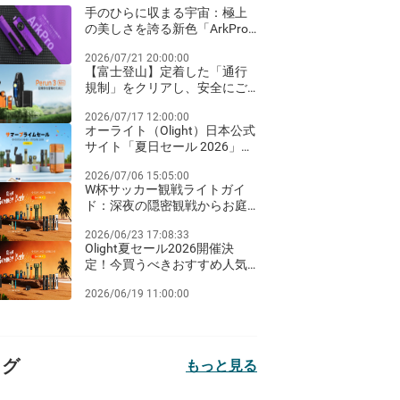
手のひらに収まる宇宙：極上
の美しさを誇る新色「ArkPro
ネビュラ・バイオレット」が
2026/07/21 20:00:00
登場！
【富士登山】定着した「通行
規制」をクリアし、安全にご
来光を迎えるための夜間ライ
2026/07/17 12:00:00
ト装備ガイド
オーライト（Olight）日本公式
サイト「夏日セール 2026」完
全ガイド：Amazon Prime Day
2026/07/06 15:05:00
同期のビッグセールとお得な
W杯サッカー観戦ライトガイ
クリアランス祭り！
ド：深夜の隠密観戦からお庭
のパーティーまで
2026/06/23 17:08:33
Olight夏セール2026開催決
定！今買うべきおすすめ人気
ライト徹底比較
2026/06/19 11:00:00
タグ
もっと見る