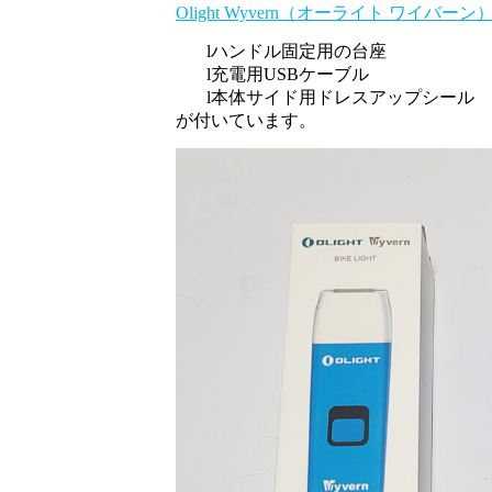
Olight Wyvern（オーライト ワイバーン
l
ハンドル固定用の台座
l
充電用USBケーブル
l
本体サイド用ドレスアップシール
が付いています。