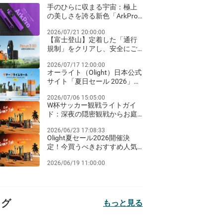
手のひらに収まる宇宙：極上
の美しさを誇る新色「ArkPro
ネビュラ・バイオレット」が
2026/07/21 20:00:00
登場！
【富士登山】定着した「通行
規制」をクリアし、安全にご
来光を迎えるための夜間ライ
2026/07/17 12:00:00
ト装備ガイド
オーライト（Olight）日本公式
サイト「夏日セール 2026」完
全ガイド：Amazon Prime Day
2026/07/06 15:05:00
同期のビッグセールとお得な
W杯サッカー観戦ライトガイ
クリアランス祭り！
ド：深夜の隠密観戦からお庭
のパーティーまで
2026/06/23 17:08:33
Olight夏セール2026開催決
定！今買うべきおすすめ人気
ライト徹底比較
2026/06/19 11:00:00
タグ
もっと見る