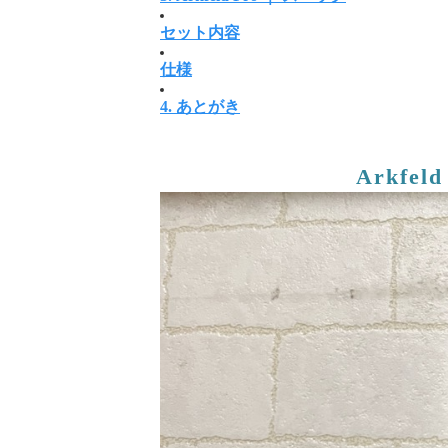
セット内容
仕様
4.
あとがき
Arkfel