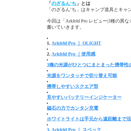
「
のざるん‘ち
」とは
「のざるん
‘ち」はキャンプ道具とキャ
今
回は「
Arkfeld Pro レビュー|
書いていきます。
1.
Arkfeld Pro ｜ OLIGHT
2.
Arkfeld Pro ｜使用感
3種の光源がひとつにまとまった携帯性
光源をワンタッチで切り替え可能
携帯しやすいスクエア型
見やすいバッテリーインジケーター
磁石の力でカンタン充電
ホワイトライトは手元から遠距離まで
3.
Arkfeld Pro ｜ スペック