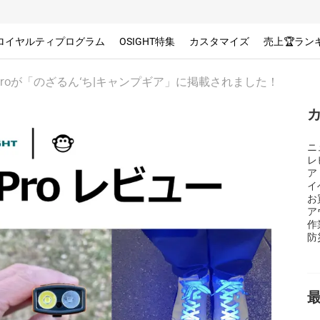
ロイヤルティプログラム
OSIGHT特集
カスタマイズ
売上🏆ラン
eld Proが「のざるん‘ち|キャンプギア」に掲載されました！
ニ
レ
ア
イ
お
ア
作
防