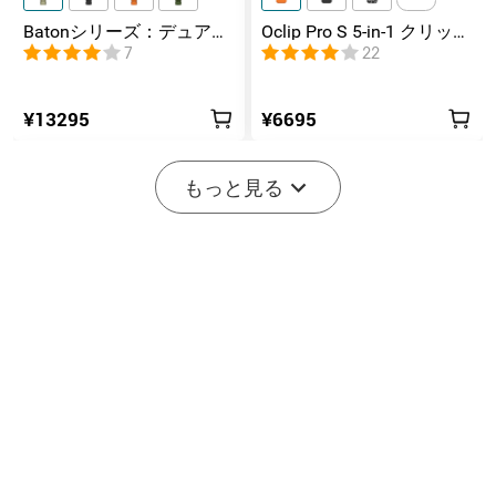
Batonシリーズ：デュアル
Oclip Pro S 5-in-1 クリップ
スイッチ搭載の高ルーメ
式懐中電灯 UV & RGB 5光
7
22
ンコンパクトEDC懐中電灯
源搭載 充電式ミニライト
¥13295
¥6695
もっと見る
2
7
Marauder Mini 2 10000LM
Seeker 4 Pro TYPE-C 4600
災害対応 デュアルビーム
ルーメン高出力EDCライト
11
201
LED懐中電灯
IPX8防水