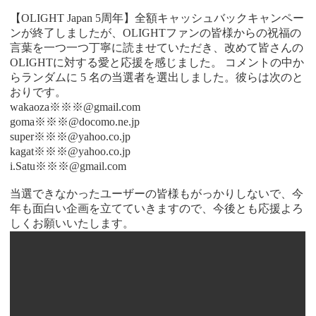
【
OLIGHT Japan 5周年】全額キャッシュバックキャンペー
ンが終了しましたが、OLIGHTファンの皆様からの祝福の
言葉を一つ一つ丁寧に読ませていただき、改めて皆さんの
OLIGHTに対する愛と応援を感じました。 コメントの中か
らランダムに 5 名の当選者を選出しました。彼らは次のと
おりです。
wakaoza※※※@gmail.com
goma※※※@docomo.ne.jp
super※※※@yahoo.co.jp
kagat※※※@yahoo.co.jp
i.Satu※※※@gmail.com
当選できなかったユーザーの皆様もがっかりしないで、今
年も面白い企画を
立てて
いきますので、今後とも応援よろ
しくお願いいたします。