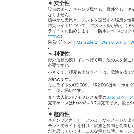
✶ 安全性
設備の整ったキャンプ場でも、野外でも、キ
なりません。
穏やかな天気と、テントを設営する場所を慎
防災ライトについて、防水レベルが高く（IPX
ライトをお勧めします。（防水レベルについ
すすめ
）
防災グッズ：
Marauder2
、
Warrior X Pro
、
W
✶
利便性
野外活動の夜トイレへ行く時、他の人を起こしたくな
必要ですね。
小さくて、輝度も十分ライトは、電池交換で
。
お勧めです
ミニライトのi3E EOS、i1R2 EOSはキーホ
て、使い易いです。
また大人気のワイヤレス充電の
Baton3 ケー
充電ケースはbaton3を3.7回充電でき、
✶ 趣向性
キャンプと言うと、どのようなイメージが出
テントでライトを付け、家族と仲間と食事し
だと思っています。こんな幸せな時、キャン