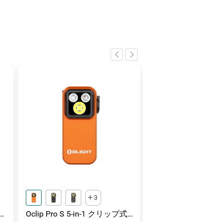
3
Oclip Pro S 5-in-1 クリップ式
Marauder Mini 2 