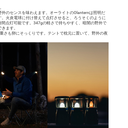
。
のセンスを味わえます。オーライトのOlanternは照明だ
す。火炎電球に付け替えて点灯させると、ろうそくのように
時間点灯可能です。347gの軽さで持ちやすく、暗闇の野外で
できます。
、形や重さも卵にそっくりです。テントで枕元に置いて、野外の夜