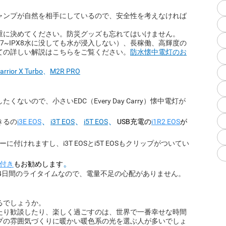
ャンプが自然を相手にしているので、安全性を考えなければ
重に決めてください。防災グッズも忘れてはいけません。
7~IPX8水に没しても水が浸入しない）、長稼働、高輝度の
ての詳しい解説はこちらをご覧ください。
防水懐中電灯のお
arrior X Turbo
、
M2R PRO
いので、小さいEDC（Every Day Carry）懐中電灯が
、
、
、
きるの
i3E EOS
i3T EOS
i5T EOS
USB充電の
i1R2 EOS
が
ルダーに付けれますし、i3T EOSとi5T EOSもクリップがついてい
。
ス付き
もお勧めします
最長94日間のライタイムなので、電量不足の心配がありません。
るでしょうか。
たり歓談したり、楽しく過ごすのは、世界で一番幸せな時間
プの雰囲気づくりに暖かい暖色系の光を選ぶ人が多いでしょ