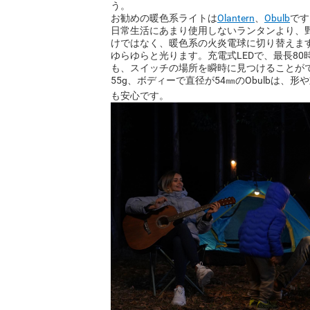
う。
お勧めの暖色系ライトは
Olantern
、
Obulb
です
日常生活にあまり使用しないランタンより、野外
けではなく、暖色系の火炎電球に切り替えま
ゆらゆらと光ります。充電式LEDで、最長80
も、スイッチの場所を瞬時に見つけることが
55g、ボディーで直径が54㎜のObulbは
も安心です。