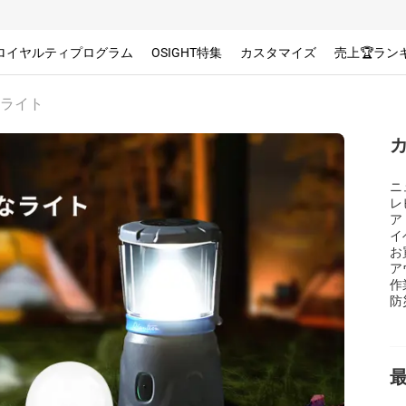
ロイヤルティプログラム
OSIGHT特集
カスタマイズ
売上🏆ラン
ライト
ニ
レ
ア
イ
お
ア
作
防