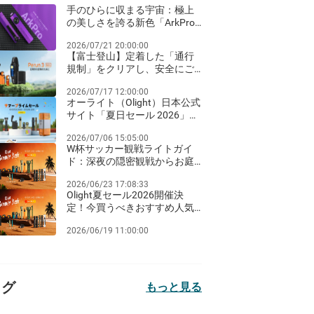
手のひらに収まる宇宙：極上
の美しさを誇る新色「ArkPro
ネビュラ・バイオレット」が
2026/07/21 20:00:00
登場！
【富士登山】定着した「通行
規制」をクリアし、安全にご
来光を迎えるための夜間ライ
2026/07/17 12:00:00
ト装備ガイド
オーライト（Olight）日本公式
サイト「夏日セール 2026」完
全ガイド：Amazon Prime Day
2026/07/06 15:05:00
同期のビッグセールとお得な
W杯サッカー観戦ライトガイ
クリアランス祭り！
ド：深夜の隠密観戦からお庭
のパーティーまで
2026/06/23 17:08:33
Olight夏セール2026開催決
定！今買うべきおすすめ人気
ライト徹底比較
2026/06/19 11:00:00
タグ
もっと見る