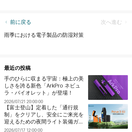
LED 懐中電灯：スポットライト、フラッドライト
前に戻る
次へ進む
雨季における電子製品の防湿対策
最近の投稿
手のひらに収まる宇宙：極上の美
しさを誇る新色「ArkPro ネビュ
ラ・バイオレット」が登場！
2026/07/21 20:00:00
【富士登山】定着した「通行規
制」をクリアし、安全にご来光を
迎えるための夜間ライト装備ガイ
ド
2026/07/17 12:00:00