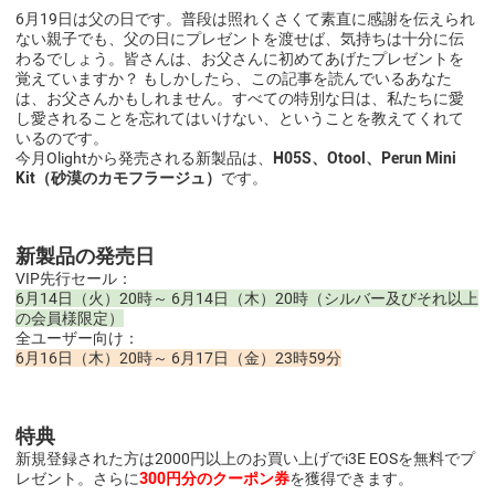
6月19日は父の日です。普段は照れくさくて素直に感謝を伝えられ
ない親子でも、父の日にプレゼントを渡せば、気持ちは十分に伝
わるでしょう。皆さんは、お父さんに初めてあげたプレゼントを
覚えていますか？ もしかしたら、この記事を読んでいるあなた
は、お父さんかもしれません。すべての特別な日は、私たちに愛
し愛されることを忘れてはいけない、ということを教えてくれて
いるのです。
今月Olightから発売される新製品は、
H05S、Otool、Perun Mini
Kit（
砂漠のカモフラージュ
）
です。
新製品の発売日
VIP先行セール：
6月14日（火）20時～ 6月14日（木）20時（シルバー及びそれ以上
の会員様限定）
全ユーザー向け：
6月16日（木）20時～ 6月17日（金）23時59分
特典
新規登録された方は2000円以上のお買い上げでi3E EOSを無料でプ
レゼント。さらに
300円分のクーポン
券
を獲得できます
。