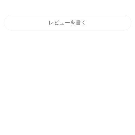
レビューを書く
登録
メルマガ登録で、うれしい特典をプレゼント！
1.すぐに使える「10%OFFクーポン」
2.新商品や特別セール、限定イベントのお知らせをいち早くお届
け