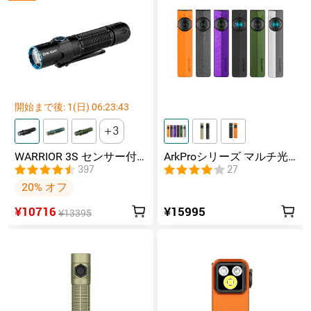
開始まで後:
1
(日)
06
:
23
:
42
3
WARRIOR 3S センサー付
ArkProシリーズ マルチ光
きタクティカルライト マ
源薄型フラッシュライト
397
27
グネット充電式 懐中電灯
20% オフ
¥10716
¥15995
¥13395