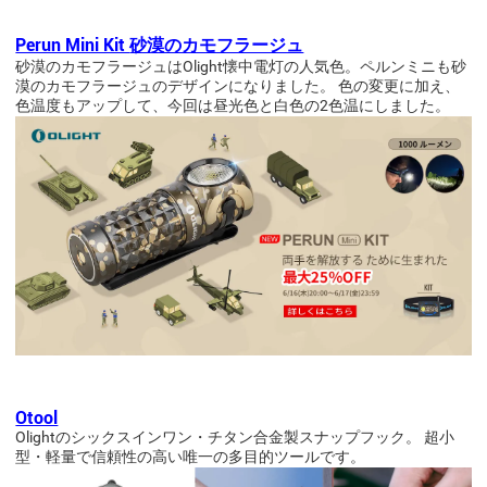
Perun Mini Kit
砂漠のカモフラージュ
砂漠のカモフラージュはOlight懐中電灯の人気色。ペルンミニも砂
漠のカモフラージュのデザインになりました
。 色の変更に加え、
色温度もアップして、今回は昼光色と白色の2色温にしました。
Otool
Olightのシックスインワン・チタン合金製スナップフック。 超小
型・軽量で信頼性の高い唯一の多目的ツールです。