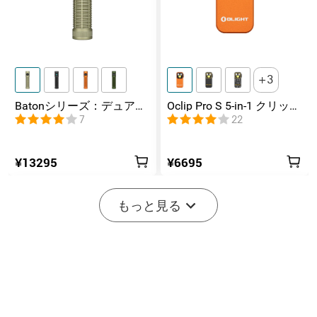
3
Batonシリーズ：デュアル
Oclip Pro S 5-in-1 クリップ
スイッチ搭載の高ルーメ
式懐中電灯 UV & RGB 5光
7
22
ンコンパクトEDC懐中電灯
源搭載 充電式ミニライト
¥13295
¥6695
-20%
もっと見る