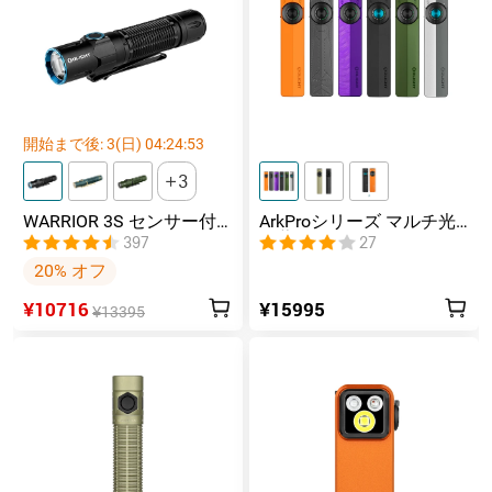
開始まで後:
3
(日)
04
:
24
:
52
3
WARRIOR 3S センサー付
ArkProシリーズ マルチ光
きタクティカルライト マ
源薄型フラッシュライト
397
27
グネット充電式 懐中電灯
20% オフ
¥10716
¥15995
¥13395