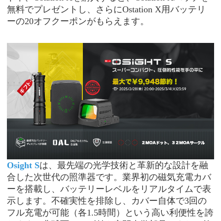
無料でプレゼントし、さらにOstation X用バッテリ
ーの20オフクーポンがもらえます。
Osight S
は、最先端の光学技術と革新的な設計を融
合した次世代の照準器です。業界初の磁気充電カバ
ーを搭載し、バッテリーレベルをリアルタイムで表
示します。不確実性を排除し、カバー自体で
3回の
フル充電が可能（各1.5時間）という高い利便性を誇