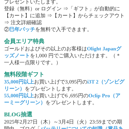
プレゼントいたします。
登録（無料）
or ログイン ⇒「ギフト」が自動的に
【カート】に追加 ⇒【カート】からチェックアウト
⇒ 注文詳細確認
②
巳年パッチ
を無料で
入手できます。
会員エリア特典
ゴールドおよびその以上のお客様は
Olight Japanグ
ッズノート
を1,000 円でご購入いただけます。（＊
一人様一点限りです。）
無料段階ギフト
35,000円以上
お買い上げで
3
,
0
95円の
i3T
2
（ゾンビグ
リーン）
をプレゼントします。
5
5
,000円以上
お買い上げで
6
,
6
95円の
Oclip Pro
（ア
ーミーグリーン）
をプレゼントします。
BLOG抽選
2025年2月27日（木）～3月4日（火）23:59までの期
間中、ブログ「
バッテリーについての知識（
賞品あ