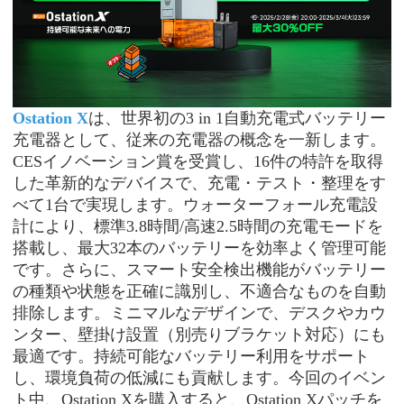
Ostation X
は、世界初の
3 in 1自動充電式バッテリー
充電器として、従来の充電器の概念を一新します。
CESイノベーション賞を受賞し、16件の特許を取得
した革新的なデバイスで、充電・テスト・整理をす
べて1台で実現します。ウォーターフォール充電設
計により、標準3.8時間/高速2.5時間の充電モードを
搭載し、最大32本のバッテリーを効率よく管理可能
です。さらに、スマート安全検出機能がバッテリー
の種類や状態を正確に識別し、不適合なものを自動
排除します。ミニマルなデザインで、デスクやカウ
ンター、壁掛け設置（別売りブラケット対応）にも
最適です。持続可能なバッテリー利用をサポート
し、環境負荷の低減にも貢献します。今回のイベン
ト中、Ostation Xを購入すると、Ostation Xパッチを