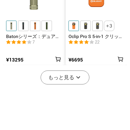
3
Batonシリーズ：デュアル
Oclip Pro S 5-in-1 クリップ
スイッチ搭載の高ルーメ
式懐中電灯 UV & RGB 5光
7
22
ンコンパクトEDC懐中電灯
源搭載 充電式ミニライト
¥13295
¥6695
-20%
もっと見る
開始まで後:
3
(日)
04
:
24
:
52