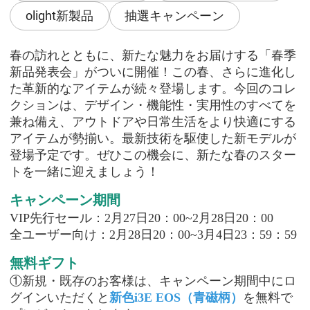
olight新製品
抽選キャンペーン
春の訪れとともに、新たな魅力をお届けする「春季
新品発表会」がついに開催！この春、さらに進化し
た革新的なアイテムが続々登場します。今回のコレ
クションは、デザイン・機能性・実用性のすべてを
兼ね備え、アウトドアや日常生活をより快適にする
アイテムが勢揃い。最新技術を駆使した新モデルが
登場予定です。ぜひこの機会に、新たな春のスター
トを一緒に迎えましょう！
キャンペーン期間
VIP先行セール：2月
27
日
20：00~
2
月
28
日
20：00
全ユーザー向け：
2月
28
日
20：00~
3
月
4
日
23：59：59
無料ギフト
①
新規・既存のお客様は、キャンペーン期間中にロ
グインいただくと
新色
i3E EOS（
青
磁
柄）
を無料で