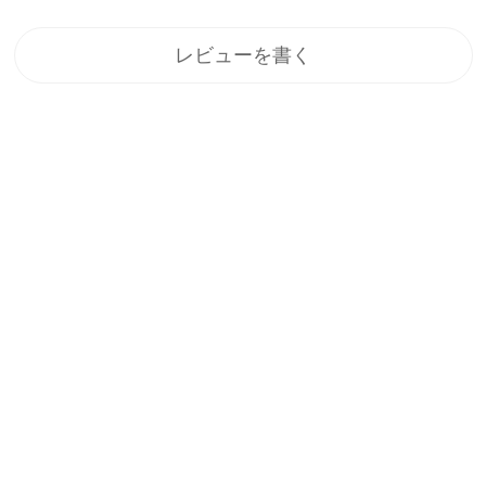
レビューを書く
登録
メルマガ登録で、うれしい特典をプレゼント！
1.すぐに使える「10%OFFクーポン」
2.新商品や特別セール、限定イベントのお知らせをいち早くお届
け