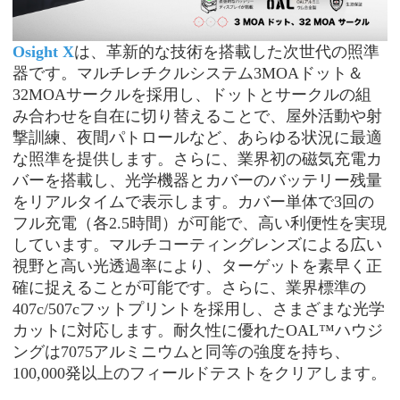
Osight X
は、革新的な技術を搭載した次世代の照準
器です。マルチレチクルシステム
3MOAドット＆
32MOAサークルを採用し、ドットとサークルの組
み合わせを自在に切り替えることで、屋外活動や射
撃訓練、夜間パトロールなど、あらゆる状況に最適
な照準を提供します。さらに、業界初の磁気充電カ
バーを搭載し、光学機器とカバーのバッテリー残量
をリアルタイムで表示します。カバー単体で3回の
フル充電（各2.5時間）が可能で、高い利便性を実現
しています。マルチコーティングレンズによる広い
視野と高い光透過率により、ターゲットを素早く正
確に捉えることが可能です。さらに、業界標準の
407c/507cフットプリントを採用し、さまざまな光学
カットに対応します。耐久性に優れたOAL™ハウジ
ングは7075アルミニウムと同等の強度を持ち、
100,000発以上のフィールドテストをクリアします。