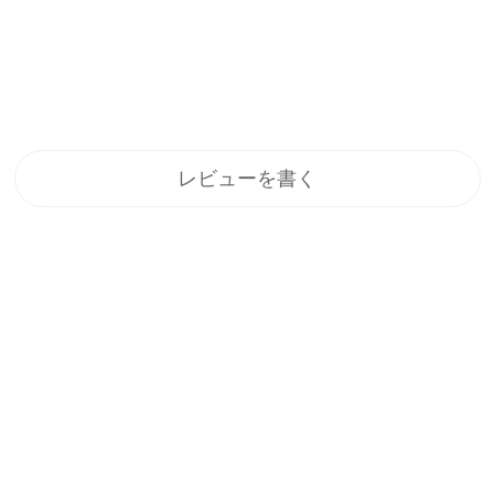
レビューを書く
登録
メルマガ登録で、うれしい特典をプレゼント！
1.すぐに使える「10%OFFクーポン」
2.新商品や特別セール、限定イベントのお知らせをいち早くお届
け