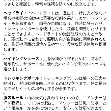
っきりと確認し、転倒や怪我を防ぐのに役立ちます。
ヘッドライト：
ヘッドライトは、登山中、特に光が少ない
場合や夜間の活動中に重要な役割を果たします。ヘッドラ
イトを装着すると、両手が自由になり、同時に登ったり、
トレッキングポールを使用したり、装備を調整したりする
ことができます。ヘッドライトの光は視線の方向と一致
し、頭の動きに合わせて照明方向が自動的に調整されるた
め、足元や周囲の環境が見やすく、柔軟な照明体験を提供
します。
ハイキングシューズ：
足を怪我から守るために、防水性、
耐摩耗性、サポート性に優れたハイキング用のシューズを
選びましょう。
トレッキングポール：
トレッキングポールは膝への圧力を
軽減し、登山効率を向上させるのに役立ちます。特に長時
間の登りや下りの場合は注意が必要です。
服装ルール：
山の天気は変わりやすいので、「インナーは
汗を吸収し、ミドルは保温し、アウターは防風・防水」と
いう服装ルールを身につけると、安心して対応できます。