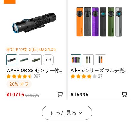
開始まで後:
3
(日)
02
:
34
:
04
3
WARRIOR 3S センサー付
ArkProシリーズ マルチ光
きタクティカルライト マ
源薄型フラッシュライト
397
27
グネット充電式 懐中電灯
20% オフ
¥10716
¥15995
¥13395
もっと見る