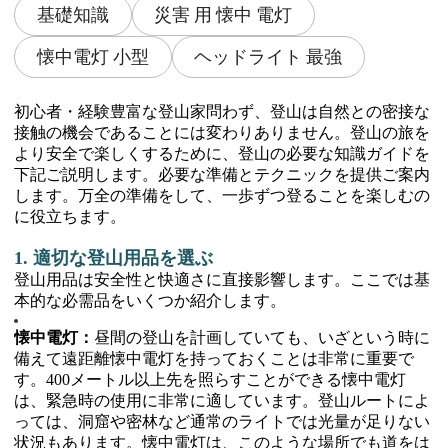
基礎知識
災害 用 懐中 電灯
懐中電灯 小型
ヘッドライト 最強
初心者・経験豊富な登山家問わず、登山は自然との密接な
接触の機会であることには変わりありません。登山の旅を
より安全で楽しくするために、登山の必要な知識ガイドを
下記ご説明します。必要な準備とテクニックを提供ご案内
します。万全の準備をして、一歩ずつ登ることを楽しむの
に役立ちます。
1. 適切な登山用品を選ぶ
登山用品は安全性と快適さに直接影響します。ここでは基
本的な必需品をいくつか紹介します。
懐中電灯：
昼間の登山を計画していても、いざという時に
備えて遠距離懐中電灯を持っておくことは非常に重要で
す。400メートル以上先を照らすことができる懐中電灯
は、緊急時の使用に非常に適しています。登山ルートによ
っては、洞窟や密林など通常のライトでは光量が足りない
状況もあります。懐中電灯は、このような場所でも道をは