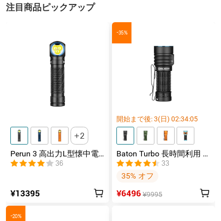
注目商品ピックアップ
-35%
開始まで後:
3
(日)
02
:
34
:
04
2
Perun 3 高出力L型懐中電
Baton Turbo 長時間利用 コ
灯 3000ルーメン
ンパクトな懐中電灯
36
33
35% オフ
¥13395
¥6496
¥9995
-20%