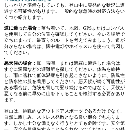
しっかりと準備をしていても、登山中に突発的な状況に遭
遇する可能性があります。一般的な緊急時の対応方法をい
くつか紹介します。
道に迷った場合：
落ち着いて、地図、GPSまたはコンパス
を使用して自分の位置を確認してください。今いる場所で
立ち止まって、最寄りのルートを考えてみましょう。道が
分からない場合は、懐中電灯やホイッスルを使って合図し
てください。
悪天候の場合：
嵐、雷鳴、または濃霧に遭遇した場合は、
すぐに洞窟などの避難所を探してください。体温を維持
し、雨に濡れて低体温症を引き起こさないように、防風性
と防水性の服を着用してください。悪天候が続く可能性が
ある場合は、危険を冒して登り続けるのではなく、天候が
悪くなる前に早めに山を下りることを検討する必要があり
ます。
登山は、挑戦的なアウトドアスポーツであるだけでなく、
自然に親しみ、ストレス発散となる良い機会でもありま
す。しかし十分な備えなく行うととても危険です。安全第
一、安全を最優先することを忘れないでください。この登