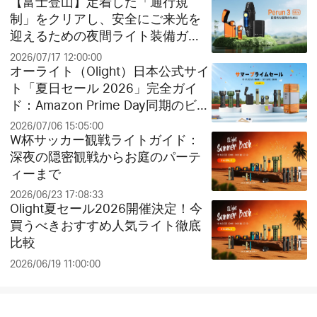
【富士登山】定着した「通行規
制」をクリアし、安全にご来光を
迎えるための夜間ライト装備ガイ
ド
2026/07/17 12:00:00
オーライト（Olight）日本公式サイ
ト「夏日セール 2026」完全ガイ
ド：Amazon Prime Day同期のビッ
グセールとお得なクリアランス祭
2026/07/06 15:05:00
り！
W杯サッカー観戦ライトガイド：
深夜の隠密観戦からお庭のパーテ
ィーまで
2026/06/23 17:08:33
Olight夏セール2026開催決定！今
買うべきおすすめ人気ライト徹底
比較
2026/06/19 11:00:00