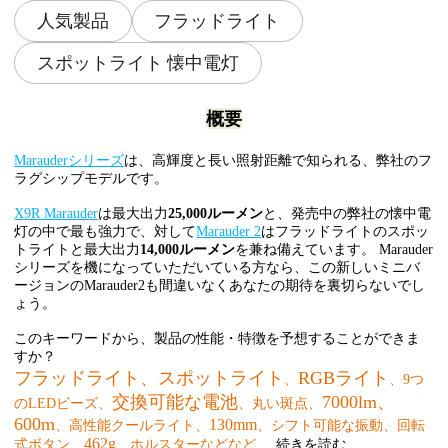
人気製品
フラッドライト
スポットライト 懐中電灯
概要
Marauderシリーズ
は、高輝度と長い照射距離で知られる、弊社のフ
ラグシップモデルです。
X9R Marauder
は最大出力
25,000ルーメン
と、発売中の弊社の懐中電
灯の中で最も強力で、対して
Marauder 2
はフラッドライトのスポッ
トライトと最大出力
14,000ルーメン
を兼ね備えています。 Marauder
シリーズを機になっていただいている方なら、この新しいミニバ
ージョンのMarauder2も間違いなくあなたの期待を裏切らないでし
ょう。
このキーワードから、製品の性能・特徴を予想することができま
すか？
フラッドライト、スポットライト
RGBライト
、
、9つ
交換可能な電池
7000lm、
のLEDビーズ、
、丸い斑点、
600m
130mm
、高性能クールライト
、
、シフト可能な振動、回転
462g
式ボタン、
、ホルスターなどなど
...
続きを読む