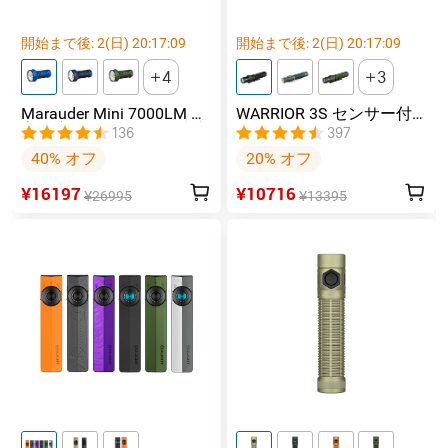
開始まで後:
2
(日)
20
:
17
:
07
開始まで後:
2
(日)
20
:
17
:
07
4
3
Marauder Mini 7000LM 超
WARRIOR 3S センサー付
高輝度 万能 RGB LED 懐中
きタクティカルライト マ
136
397
電灯 防災
グネット充電式 懐中電灯
40% オフ
20% オフ
¥16197
¥10716
¥26995
¥13395