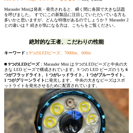
Marauder Miniは発表・発売されると、瞬く間に各国で大きな話題
を呼びました。 すでにこの新製品に注目していただいている方も
多いかと思いますが、どんな特徴があるのでしょうか？ Marauder 2
との違いは？ 続きが気になる方は、こちらをご覧ください。
絶対的な
王者、こだわりの性能
キーワード：
9つのLEDビーズ、7000lm、600m
■
9つのLEDビーズ
：Marauder Mini は 9つのLEDビーズと中央の大
きな LED ビーズで構成されています。9 つの LED ビーズのうち
6
つがフラッドライト、1 つがレッドライト、1 つがブルーライト、
1 つがグリーンライト
に発光します。 中央の大きなビーズはスポ
ットライトを発光させるために配置されています。