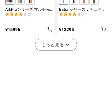
ArkProシリーズ マルチ光
Batonシリーズ：デュアル
源薄型フラッシュライト
スイッチ搭載の高ルーメ
27
7
ンコンパクトEDC懐中電灯
¥15995
¥13295
もっと見る
3
2
Oclip Pro S 5-in-1 クリップ
Marauder Mini 2 10000LM
式懐中電灯 UV & RGB 5光
災害対応 デュアルビーム
22
11
源搭載 充電式ミニライト
LED懐中電灯