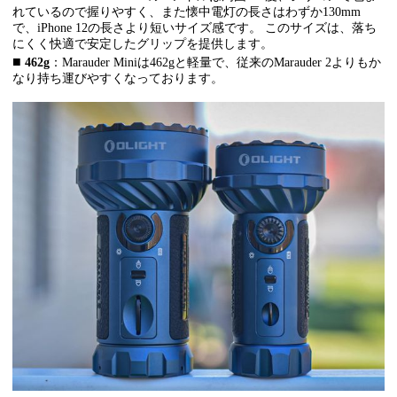
れているので握りやすく、また懐中電灯の長さはわずか130mm
で、iPhone 12の長さより短いサイズ感です。 このサイズは、落ち
にくく快適で安定したグリップを提供します。
■
462g
：Marauder Miniは462gと軽量で、従来のMarauder 2よりもか
なり持ち運びやすくなっております。