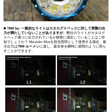
■
7000 lm:
一般的なライトはカタログスペックに対して実際の出
力が満たしていないことがありますが、
弊社のライトがカタログ
スペック通りに出力されているか精密に測定していることはご存
知でしょうか？ Marauder Miniを投光照明として使用する場合、最
大出力は
7000 ルーメン
に達し、庭全体を瞬時に昼間のように照ら
すことができます。