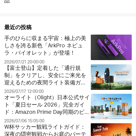
品
最近の投稿
手のひらに収まる宇宙：極上の美
しさを誇る新色「ArkPro ネビュ
ラ・バイオレット」が登場！
2026/07/21 20:00:00
【富士登山】定着した「通行規
制」をクリアし、安全にご来光を
迎えるための夜間ライト装備ガイ
ド
2026/07/17 12:00:00
オーライト（Olight）日本公式サイ
ト「夏日セール 2026」完全ガイ
ド：Amazon Prime Day同期のビッ
グセールとお得なクリアランス祭
2026/07/06 15:05:00
り！
W杯サッカー観戦ライトガイド：
深夜の隠密観戦からお庭のパーテ