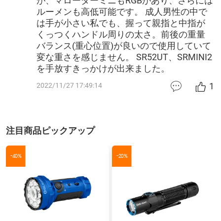
が、マローダーミニもRGBがあり、さらには
ルーメンも高低可能です。 成人男性の中で
は手が小さい私でも、握って親指と中指が
くっつくハンドル周りの太さ。前後の重量
バランス(重心位置)が良いので使用していて
変な重さを感じません。 SR52UT、SRMINI2
を手放すきっかけが出来ました。
1
2022/11/27 17:49:14
注目商品ピックアップ
-40%
-20%