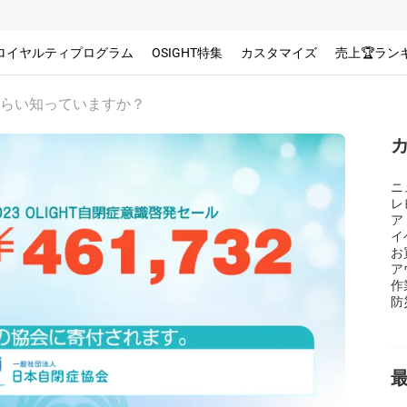
ロイヤルティプログラム
OSIGHT特集
カスタマイズ
売上🏆ラン
らい知っていますか？
ニ
レ
ア
イ
お
ア
作
防