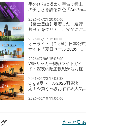
手のひらに収まる宇宙：極上
の美しさを誇る新色「ArkPro
ネビュラ・バイオレット」が
2026/07/21 20:00:00
登場！
【富士登山】定着した「通行
規制」をクリアし、安全にご
来光を迎えるための夜間ライ
2026/07/17 12:00:00
ト装備ガイド
オーライト（Olight）日本公式
サイト「夏日セール 2026」完
全ガイド：Amazon Prime Day
2026/07/06 15:05:00
同期のビッグセールとお得な
W杯サッカー観戦ライトガイ
クリアランス祭り！
ド：深夜の隠密観戦からお庭
のパーティーまで
2026/06/23 17:08:33
Olight夏セール2026開催決
定！今買うべきおすすめ人気
ライト徹底比較
2026/06/19 11:00:00
タグ
もっと見る