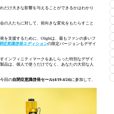
どれだけ大きな影響を与えることができるかはわかり
社会の人たちに対して、前向きな変化をもたらすこと
を支援するために、Olightは、最もファンの多いフ
S自閉症意識啓発エディション
の限定バージョンもデザイ
表すインフィニティマークをあしらった特別なデザイ
き製品は、個人で使うだけでなく、あなたの大切な人
る今回の
自閉症意識啓発セール(4/19-4/24)
に参加して、
。