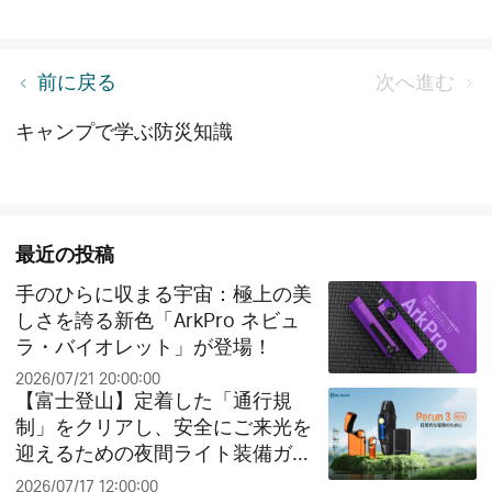
2ステップで簡単、毎日サプライズプレゼントをゲ
前に戻る
次へ進む
ット！
キャンプで学ぶ防災知識
最近の投稿
手のひらに収まる宇宙：極上の美
しさを誇る新色「ArkPro ネビュ
ラ・バイオレット」が登場！
2026/07/21 20:00:00
【富士登山】定着した「通行規
制」をクリアし、安全にご来光を
迎えるための夜間ライト装備ガイ
ド
2026/07/17 12:00:00