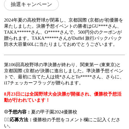
抽選キャンペーン
2024年夏の高校野球が閉幕し、
京都国際 (京都)
が
初
優勝を
果たしました。決勝予想イベントの勝者はGU****さん、
TAKA******さん、O*****さんで、500円分のクーポンが
贈られます。
TAKA******さんがDuffel 旅行バックパック
防水大容量60Lに当たりましておめでとうございます。
第106回高校野球の準決勝が終わり、関東第一 (東東京)と
京都国際 (京都)が決勝に進出しました。準決勝予想イベン
トで、最初に当てた人は
焼*さんとTo*****さん
、さらに、
i17チェッカーフラッグが贈られます。
8月23日には全国野球大会決勝が開催され、優勝校予想活
動が行われています！
⚾
予想内容：
夏の甲子園2024優勝校
✍🏻
応募方法：
優勝校の予想をコメント欄にご記入くださ
い。