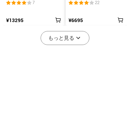
スイッチ搭載の高ルーメ
式懐中電灯 UV & RGB 5光
7
22
ンコンパクトEDC懐中電灯
源搭載 充電式ミニライト
¥13295
¥6695
もっと見る
2
7
Marauder Mini 2 10000LM
Seeker 4 Pro TYPE-C 4600
災害対応 デュアルビーム
ルーメン高出力EDCライト
11
202
LED懐中電灯
IPX8防水
¥34995
¥15995