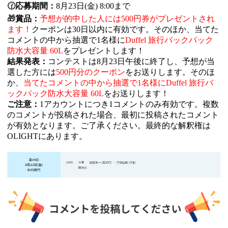
🕜
応募期間：
8月23日(金) 8:00まで
🎁
賞品：
予想が的中した人には500円券がプレゼントされ
ます！
クーポンは30日以内に有効です。
そのほか、当てた
コメントの中から抽選で1名様に
Duffel 旅行バックパック
防水大容量 60L
をプレゼントします！
結果発表：
コンテストは8月23日午後に終了し、予想が当
選した方には
500
円分のクーポン
をお送りします。
そのほ
か、
当てたコメントの中から抽選で1名様に
Duffel 旅行バ
ックパック防水大容量 60L
をお送りします！
ご注意：
1アカウントにつき1コメントのみ有効です。複数
のコメントが投稿された場合、最初に投稿されたコメント
が有効となります。ご了承ください。最終的な解釈権は
OLIGHTにあります。