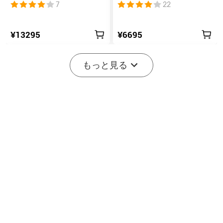
スイッチ搭載の高ルーメ
式懐中電灯 UV & RGB 5光
7
22
ンコンパクトEDC懐中電灯
源搭載 充電式ミニライト
¥13295
¥6695
-20%
もっと見る
開始まで後:
3
(日)
01
:
45
:
06
2
8
Marauder Mini 2 10000LM
Seeker 4 Pro TYPE-C 4600
災害対応 デュアルビーム
ルーメン高出力EDCライト
11
202
LED懐中電灯
IPX8防水
20% オフ
¥34995
¥12796
¥15995