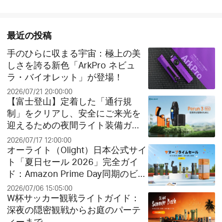
最近の投稿
手のひらに収まる宇宙：極上の美
しさを誇る新色「ArkPro ネビュ
ラ・バイオレット」が登場！
2026/07/21 20:00:00
【富士登山】定着した「通行規
制」をクリアし、安全にご来光を
迎えるための夜間ライト装備ガイ
ド
2026/07/17 12:00:00
オーライト（Olight）日本公式サイ
ト「夏日セール 2026」完全ガイ
ド：Amazon Prime Day同期のビッ
グセールとお得なクリアランス祭
2026/07/06 15:05:00
り！
W杯サッカー観戦ライトガイド：
深夜の隠密観戦からお庭のパーテ
ィーまで