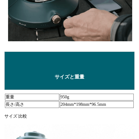
サイズと重量
重量
950g
長さ/高さ
204mm*198mm*96.5mm
サイズ 比較