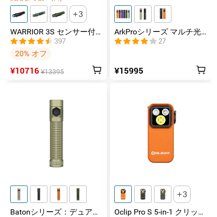
3
WARRIOR 3S センサー付
ArkProシリーズ マルチ光
きタクティカルライト マ
源薄型フラッシュライト
397
27
グネット充電式 懐中電灯
20% オフ
¥10716
¥15995
¥13395
3
Batonシリーズ：デュアル
Oclip Pro S 5-in-1 クリップ