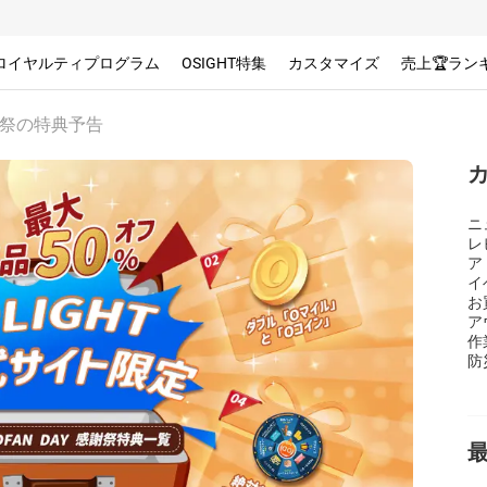
ロイヤルティプログラム
OSIGHT特集
カスタマイズ
売上🏆ラン
y感謝祭の特典予告
ニ
レ
ア
イ
お
ア
作
防