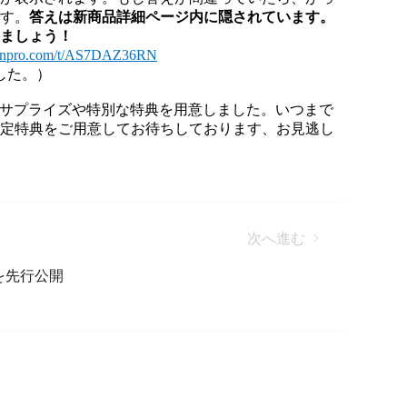
です。
答えは新
商
品詳細ページ内に隠されています。
しましょう！
stionpro.com/t/AS7DAZ36RN
した。）
ざまなサプライズや特別な特典を用意しました。いつまで
限定特典をご用意してお待ちしております、お見逃し
次へ進む
報
ろを先行公開