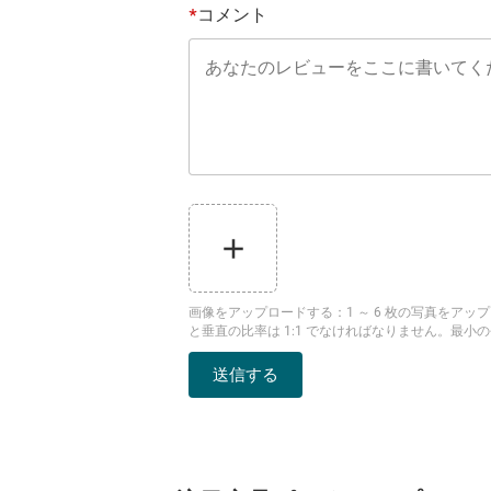
コメント
*
画像をアップロードする
：
1 ～ 6 枚の写真をア
と垂直の比率は 1:1 でなければなりません。最小の長
送信する