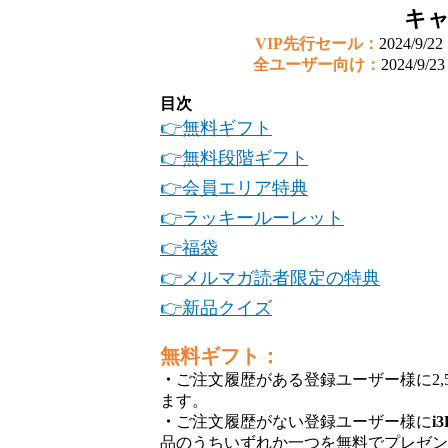
キ
VIP先行セール：
2024/9/2
全ユーザー向け：
2024/9/2
目次
👉無料ギフト
👉無料段階ギフト
👉会員エリア特典
👉ラッキールーレット
👉福袋
👉メルマガ読者限定の特典
👉新品クイズ
無料ギフト：
・
ご
注文履歴がある登録ユーザー様に2,
ます。
・
ご注文履歴がない登録ユーザー様に
i
品のうちいずれか一つを無料でプレゼ