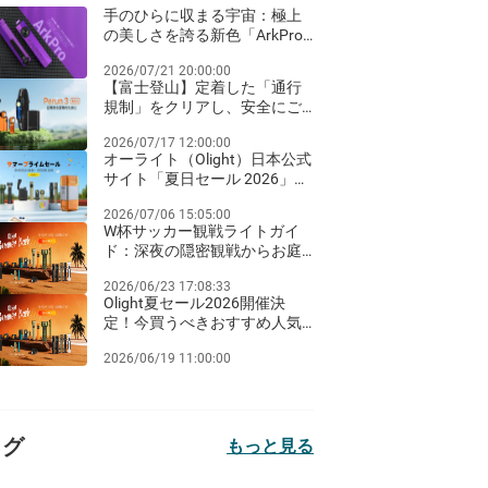
手のひらに収まる宇宙：極上
の美しさを誇る新色「ArkPro
ネビュラ・バイオレット」が
2026/07/21 20:00:00
登場！
【富士登山】定着した「通行
規制」をクリアし、安全にご
来光を迎えるための夜間ライ
2026/07/17 12:00:00
ト装備ガイド
オーライト（Olight）日本公式
サイト「夏日セール 2026」完
全ガイド：Amazon Prime Day
2026/07/06 15:05:00
同期のビッグセールとお得な
W杯サッカー観戦ライトガイ
クリアランス祭り！
ド：深夜の隠密観戦からお庭
のパーティーまで
2026/06/23 17:08:33
Olight夏セール2026開催決
定！今買うべきおすすめ人気
ライト徹底比較
2026/06/19 11:00:00
タグ
もっと見る