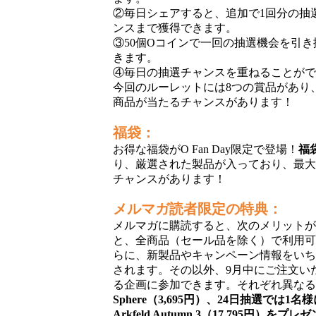
②毎日シェアすると、追加で1回分の抽
ンスまで獲得できます。
③50個Oコインで一回の抽選機会を引
きます。
④毎日の抽選チャンスを重ねることが
今回の
ルーレットには8つの賞品があり
商品が当たるチャンスがあります！
福袋：
お得な福袋がO
Fan Day
限定で登場！
福袋
り、厳選された製品が入っており、最大
チャンスがあります！
メルマガ読者限定
の
特典：
メルマガに購読すると、次のメリット
と、全商品（セール品を除く）で利用可
らに、新製品やキャンペーン情報をい
されます。その以外、9月中にご注文い
る企画に参加
できます。それぞれ異な
Sphere（3
,
695円）、24日
抽選で
は1名様に
Arkfeld Autumn 3（17
,
795
円）
をプレゼ