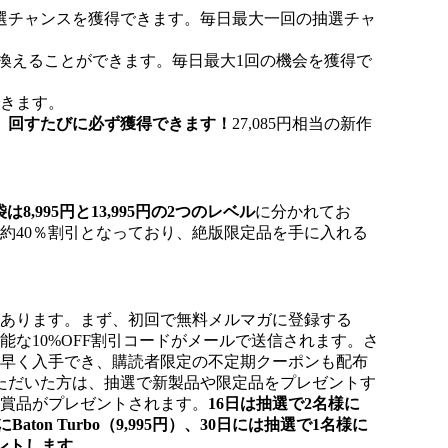
選チャンスを獲得できます。毎日最大一回の抽選チャ
き換えることができます。毎日最大1回の機会を獲得で
できます。
、
回すたびに必ず獲得できます！
27,085円相当の新作
は8,995
円
と13,995
円
の2つのレベル
に分かれてお
約40％割引となっており、絶版限定
品を手に入れる
があります。まず、初回で無料メルマガに登録する
能な10%OFF割引コードがメールで送信されます。さ
ち早く入手でき、購読者限定の不定期クーポンも配布
ただいた方は、抽選で新製品や限定品をプレゼントす
る賞品がプレゼントされます。
16日は
抽選で
2名様に
Baton Turbo（9
,
995
円
）、30日には
抽選で
1名様に
ント
します
。