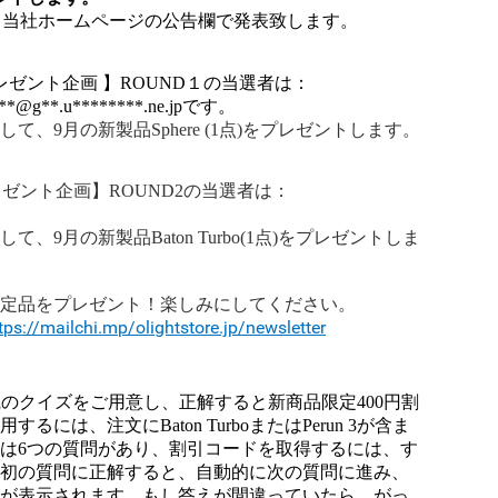
)に、当社ホームページの公告欄で発表致します。
レゼント企画 】ROUND１の当選者は：
***@g
**
.u********.ne.jpです。
、9月の新製品Sphere (1点)をプレゼントします。
ゼント企画】ROUND2の
当選者
は：
9月の新製品Baton Turbo(1点)をプレゼントしま
限定品をプレゼント！楽しみにしてください。
tps://mailchi.mp/olightstore.jp/newsletter
に関する知識のクイズをご用意し、正解すると新商品限定400円割
は、注文にBaton TurboまたはPerun 3が含ま
は6つの質問があり、割引コードを取得するには、す
最初の質問に正解すると、自動的に次の質問に進み、
ドが表示されます。もし答えが間違っていたら、がっ