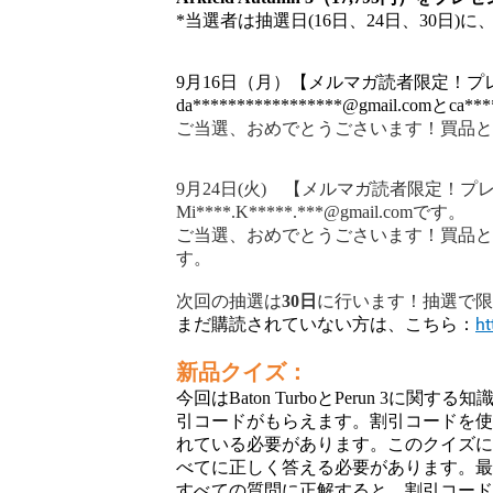
*当選者は抽選日(16日、24日、30日
9月16日（月）【メルマガ読者限定！プ
da*****************@gmail.comとca**
ご当選、おめでとうごさいます！買品として
9月24日(火) 【
メルマガ読者限定！
プレ
Mi****.K*****.***@gmail.com
です。
ご当選、おめでとうごさいます！買品として、
す。
次回の抽選は
30日
に行います
！抽選で
ht
まだ購読されていない方は、こちら：
新品クイズ：
今回はBaton TurboとPerun 3
引コードがもらえます。割引コードを使用するに
れている必要があります。このクイズに
べてに正しく答える必要があります。
すべての質問に正解すると、割引コー