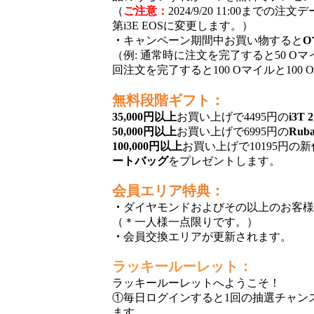
（
ご注意：
2024/9/20 11:00までの注
第i3E
EOSに変更します。）
・
キャンペーン期間中お買い物すると
O
（例: 通常時に注文を完了すると50 Oマイ
回注文を完了すると100 Oマイルと100
無料段階ギフト：
35,000円以上
お買い上げで4495円の
i3T 
50,000円以上
お買い上げで6995円の
Rub
100,000円以上
お買い上げで10195円の
新
ートバッグ
をプレゼントします。
会員エリア特典：
・
ダイヤモンドおよびその以上のお客
（＊一人様一点限りです。）
・
会員交換エリアが更新されます。
ラッキールーレット：
ラッキールーレットへようこそ！
①毎日ログインすると1回の抽選チャン
ます。