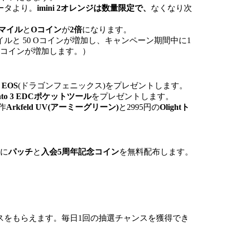
文データより。
imini 2オレンジは数量限定で、
なくなり次
マイル
と
Oコイン
が
2倍
になります。
ルと 50
Oコインが増加し、キャンペーン期間中に1
Oコインが増加します。）
2 EOS
(ドラゴンフェニックス)をプレゼントします。
ato 3 EDCポケットツール
をプレゼントします。
作
Arkfeld UV(アーミーグリーン)
と2995円の
Olightト
様に
パッチ
と
入会5周年記念コイン
を無料配布します。
スをもらえます。毎日1回の抽選チャンスを獲得でき