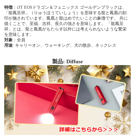
特徴
：
i3T EOSドラゴン＆フェニックス ゴールデンブラックは、
「龍鳳呈祥」（りゅうほうていしょう）を意味する龍と鳳凰の刻
印が施されています。鳳凰と龍はめでたいことの象徴です。 共に
描くことで、至福、吉祥、長久の強さを意味します。 「龍鳳呈
祥」とは、龍と鳳凰がもたらす以外には考えられないような繁栄
を意味します。
対象
：全員
用途
: キャリーオン、ウォーキング、犬の散歩、ネックレス
製品: Diffuse