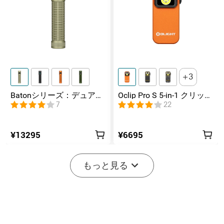
3
Batonシリーズ：デュアル
Oclip Pro S 5-in-1 クリップ
スイッチ搭載の高ルーメ
式懐中電灯 UV & RGB 5光
7
22
ンコンパクトEDC懐中電灯
源搭載 充電式ミニライト
¥13295
¥6695
もっと見る