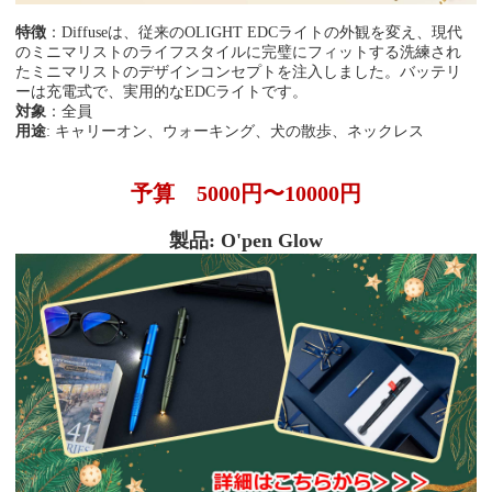
特徴
：
Diffuseは、従来のOLIGHT EDCライトの外観を変え、現代
のミニマリストのライフスタイルに完璧にフィットする洗練され
たミニマリストのデザインコンセプトを注入しました。バッテリ
ーは充電式で、実用的なEDCライトです。
対象
：全員
用途
: キャリーオン、ウォーキング、犬の散歩、ネックレス
予算
5000円〜10000円
製品: O'
pen Glow