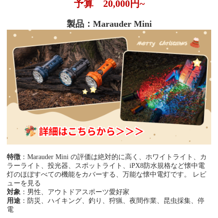
予算
20,000円~
製品：Marauder Mini
特徴
：
Marauder Mini の評価は絶対的に高く、ホワイトライト、カ
ラーライト、投光器、スポットライト、iPX8防水規格など懐中電
灯のほぼすべての機能をカバーする、万能な懐中電灯です。 レビ
ューを見る
対象
：男性、アウトドアスポーツ愛好家
用途
：防災、ハイキング、釣り、狩猟、夜間作業、昆虫採集、停
電