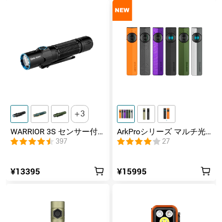
3
WARRIOR 3S センサー付
ArkProシリーズ マルチ光
きタクティカルライト マ
源薄型フラッシュライト
397
27
グネット充電式 懐中電灯
¥13395
¥15995