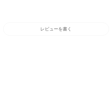
レビューを書く
登録
メルマガ登録で、うれしい特典をプレゼント！
1.すぐに使える「10%OFFクーポン」
2.新商品や特別セール、限定イベントのお知らせをいち早くお届
け