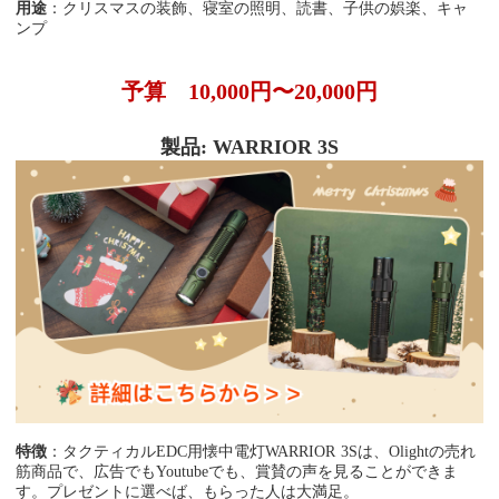
用途
：クリスマスの装飾、寝室の照明、読書、子供の娯楽、キャ
ンプ
予算 10,000円〜20,000円
製品: WARRIOR 3S
特徴
：タクティカルEDC用懐中電灯WARRIOR 3Sは、Olightの売れ
筋商品で、広告でもYoutubeでも、賞賛の声を見ることができま
す。プレゼントに選べば、もらった人は大満足。