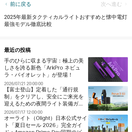
【2025年】オーライト年末年始セール完全攻略！限
前に戻る
次へ進む
定製品O'pen 3&豪華特典を見逃すな！
2025年最新タクティカルライトおすすめと懐中電灯
最強モデル徹底比較
最近の投稿
手のひらに収まる宇宙：極上の美
しさを誇る新色「ArkPro ネビュ
ラ・バイオレット」が登場！
2026/07/21 20:00:00
【富士登山】定着した「通行規
制」をクリアし、安全にご来光を
迎えるための夜間ライト装備ガイ
ド
2026/07/17 12:00:00
オーライト（Olight）日本公式サイ
ト「夏日セール 2026」完全ガイ