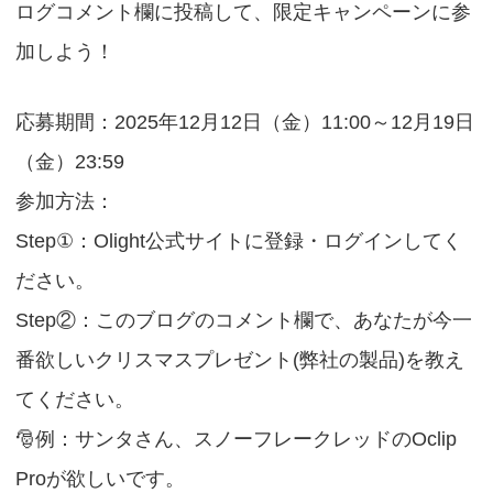
ログコメント欄に投稿して、限定キャンペーンに参
加しよう！
金
応募期間：
202
5
年
12
月
1
2
日（
）
11:00
～
12
月
19
日
金
（
）
23:59
参加方法：
Step①
：
Olight
公式サイトに登録・ログインしてく
ださい。
Step
②：このブログのコメント欄で、あなたが今一
番欲しいクリスマスプレゼント
(
弊社の製品
)
を教え
てください。
🎅
例：サンタさん、スノーフレークレッドの
Oclip
Pro
が欲しいです。