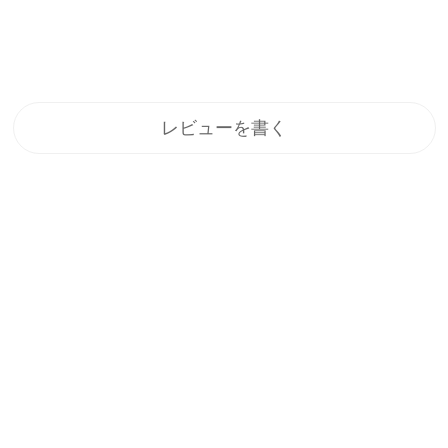
レビューを書く
登録
メルマガ登録で、うれしい特典をプレゼント！
1.すぐに使える「10%OFFクーポン」
2.新商品や特別セール、限定イベントのお知らせをいち早くお届
け