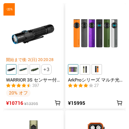
-20%
開始まで後:
2
(日)
20
:
20
:
27
3
WARRIOR 3S センサー付
ArkProシリーズ マルチ光
きタクティカルライト マ
源薄型フラッシュライト
397
27
グネット充電式 懐中電灯
20% オフ
¥10716
¥15995
¥13395