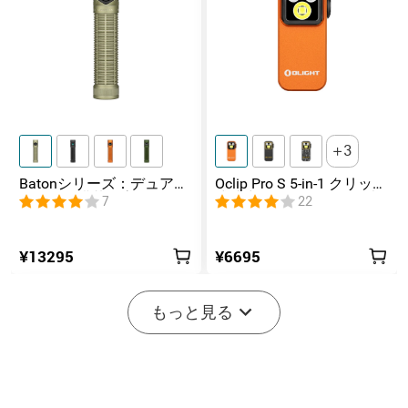
3
Batonシリーズ：デュアル
Oclip Pro S 5-in-1 クリップ
スイッチ搭載の高ルーメ
式懐中電灯 UV & RGB 5光
7
22
ンコンパクトEDC懐中電灯
源搭載 充電式ミニライト
¥13295
¥6695
-20%
もっと見る