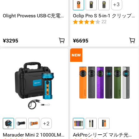
3
Olight Prowess USB-C充電ド
Oclip Pro S 5-in-1 クリップ
ック
式懐中電灯 UV & RGB 5光源
22
搭載 充電式ミニライト
¥3295
¥6695
2
Marauder Mini 2 10000LM
ArkProシリーズ マルチ光源