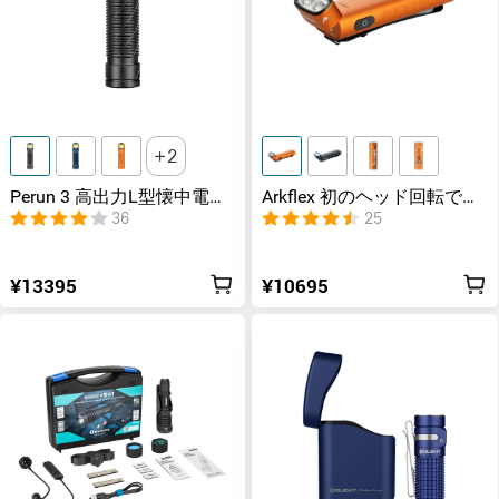
2
Perun 3 高出力L型懐中電灯
Arkflex 初のヘッド回転でき
3000ルーメン
るライト
36
25
¥13395
¥10695