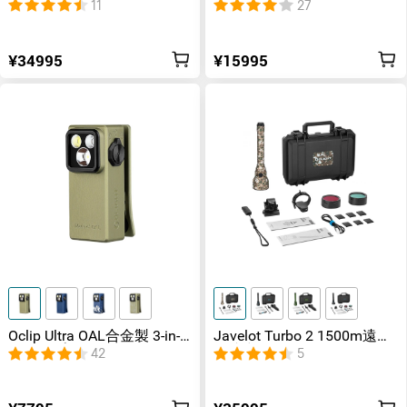
災害対応 デュアルビーム
薄型フラッシュライト
11
27
LED懐中電灯
¥34995
¥15995
Oclip Ultra OAL合金製 3-in-1
Javelot Turbo 2 1500m遠距
クリップライト ランニング
離懐中電灯
42
5
ライト キーライト（UVライ
ト付き）