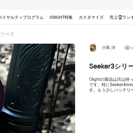
ロイヤルティプログラム
OSIGHT特集
カスタマイズ
売上🏆ラン
3シリーズ
小島 洋
Seeker3シリ
Olightの製品は沢山
です。特にSeeker4
す。もう少しバッテリ