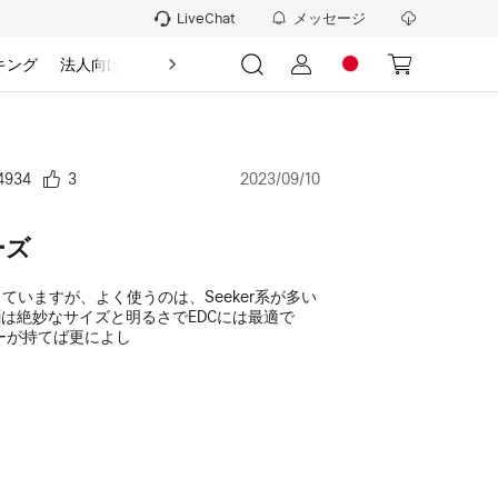
メッセージ
LiveChat
キング
法人向け
情報
4934
3
2023/09/10
ーズ
持っていますが、よく使うのは、Seeker系が多い
miniは絶妙なサイズと明るさでEDCには最適で
ーが持てば更によし