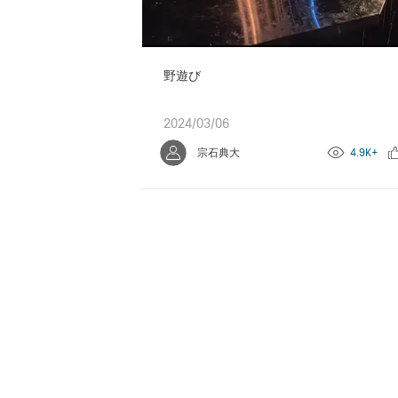
野遊び
2024/03/06
宗石典大
4.9K+