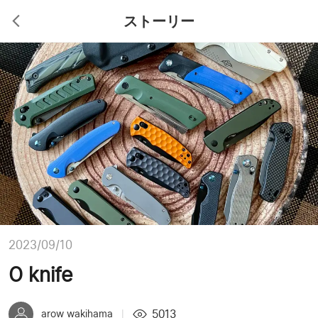
ストーリー
2023/09/10
O knife
5013
arow wakihama
|